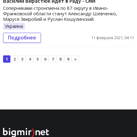
Василий Вирастюк идет в Раду - СМИ
Соперниками стронгмена по 87 округу в Ивано-
Франковской области станут Александр Шевченко,
Маруся Звиробий и Руслан Кошулинский.
Украина
Подробнее
11 февраля 2021, 04:11
1
2
3
4
5
6
7
8
9
»