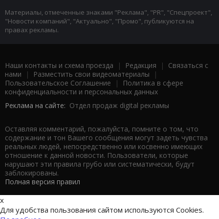
Материалы, отмеченные знаками "Реклама", "PR", "Спецпроект",
"Новости компаний", "Актуально", "Промо", публикуются на
правах рекламы.
Наши контакты и схема проезда
|
Редакция
|
Связаться с
нами
|
Разместить свои видеоматериалы
|
Пользовательское Соглашение
|
Политика в сфере
конфиденциальности и персональных данных
Реклама на сайте:
Отдел продаж digital рекламы
Оставляя комментарий, пожалуйста, помните о том, что
содержание и тон Вашего сообщения могут задеть чувства
реальных людей, непосредственно или косвенно имеющих
отношение к данной новости. Пользователи, которые
нарушают эти правила грубо или систематически, будут
заблокированы.
Полная версия правил
x
Для удобства пользования сайтом используются Cookies.