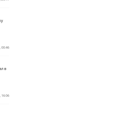
ку
 00:46
ал в
 16:06