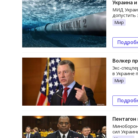
Украина и
МИД Украи
допустить 
Мир
Подроб
Волкер п
Экс-спецпе
в Украине 
Мир
Подроб
Пентагон
Миноборон
сил Украин