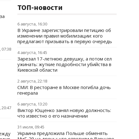
ТОП-новости
за
6 августа, 16:30
В Украине зарегистрировали петицию об
изменении правил мобилизации: кого
предлагают призывать в первую очередь
 07:38
4 августа, 16:45
Зарезал 17-летнюю девушку, а потом сел
ужинать: жуткие подробности убийства в
Киевской области
2 августа, 22:18
СМИ: В ресторане в Москве погибла дочь
генерала
6 августа, 13:20
 20:47
Виктор Ющенко занял новую должность:
что известно о его назначении
31 июля, 09:45
Украина предложила Польше обменять
между
МиГ-29 на дроны: что ответили в Варшаве