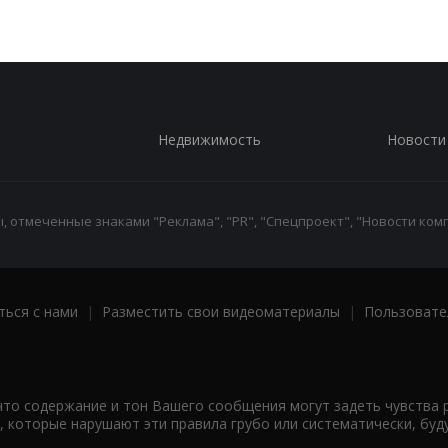
Недвижимость
Новости
 отмеченные знаками "Реклама", "PR", "Спецпроект", "Новости комп
ться с нами
|
Разместить свои видеоматериалы
|
Пользовате
что содержание и тон Вашего сообщения могут задеть чувства 
 которые нарушают эти правила грубо или систематически, буд