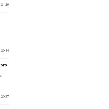
 21:29
 20:14
кого
ся,
 20:57