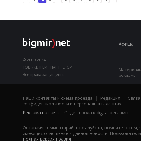
Афиша
© 2000-2024,
ТОВ «КЕПРЕЙТ ПАРТНЕРС»".
Материалы,
Все права защищены.
рекламы.
Наши контакты и схема проезда
|
Редакция
|
Связа
конфиденциальности и персональных данных
Реклама на сайте:
Отдел продаж digital рекламы
Оставляя комментарий, пожалуйста, помните о том, 
имеющих отношение к данной новости. Пользователи,
Полная версия правил