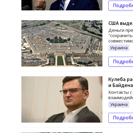
Подроб
США выде
Деньги пре
"сохранить
совместимо
Украина
Подроб
Кулеба ра
и Байдена
Контакты с
взаимодейс
Украина
Подроб