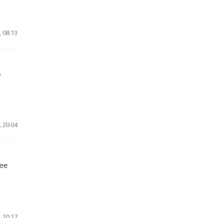
 08:13
ь
 20:04
ее
 20:17