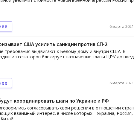
иной увеличит стоимость новой военной агрессии России п
нее
6 марта 2021,
ризывает США усилить санкции против СП-2
е требования выдвигают к Белому дому и внутри США. В
 один из сенаторов блокирует назначение главы ЦРУ до вве
нее
6 марта 2021,
будут координировать шаги по Украине и РФ
говорились согласовывать свои решения в отношении стран
ющих взаимный интерес, в числе которых - Украина, Россия,
 Китай.