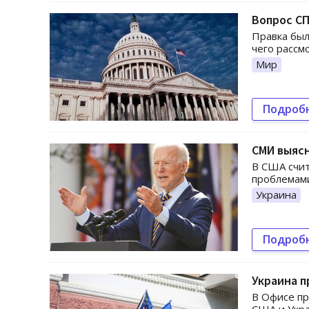
Вопрос СП
Правка был
чего рассм
Мир
Подроб
СМИ выясн
В США счит
проблемами
Украина
Подроб
Украина п
В Офисе пр