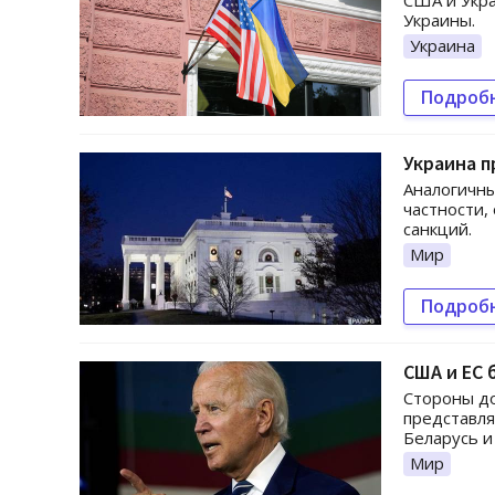
США и Укра
Украины.
Украина
Подроб
Украина п
Аналогичны
частности,
санкций.
Мир
Подроб
США и ЕС 
Стороны до
представля
Беларусь и
Мир