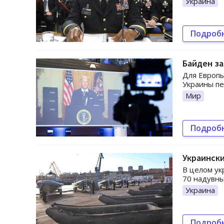
Украина
Подроб
Байден з
Для Европ
Украины пе
Мир
Подроб
Украински
В целом ук
70 надувны
Украина
Подроб