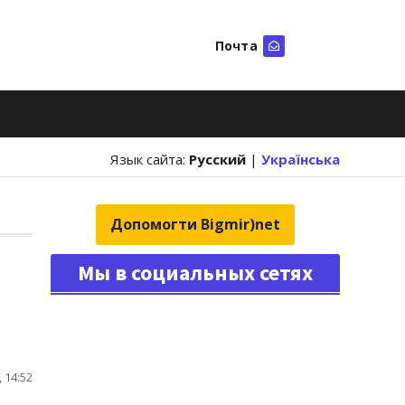
Почта
Искать
Язык сайта:
Русский
|
Українська
Допомогти Bigmir)net
Мы в социальных сетях
 14:52