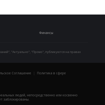
Финансы
аний", "Актуально", "Промо", публикуются на правах
льское Соглашение
|
Политика в сфере
реальных людей, непосредственно или косвенно
ут заблокированы.