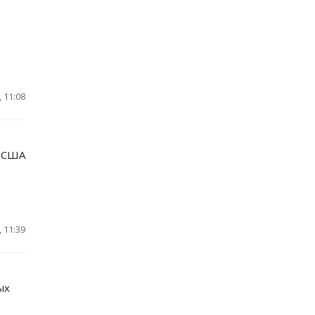
 11:08
и США
 11:39
ых