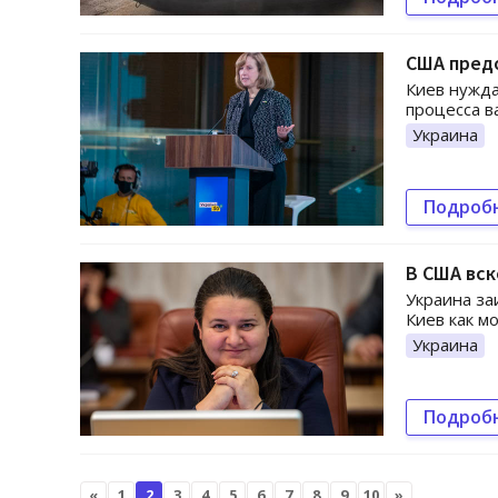
США пред
Киев нужда
процесса в
Украина
Подроб
В США вск
Украина за
Киев как м
Украина
Подроб
«
1
2
3
4
5
6
7
8
9
10
»