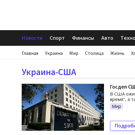
Новости
Спорт
Финансы
Авто
Техн
Главная
Украина
Мир
Столица
Жизнь
Х
Украина-США
Госдеп СШ
В США ожи
время", а 
Мир
Подроб