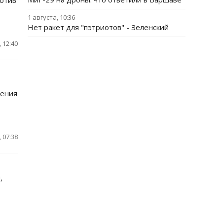
ротив
1 августа, 10:36
Нет ракет для "пэтриотов" - Зеленский
 12:40
дения
 07:38
,