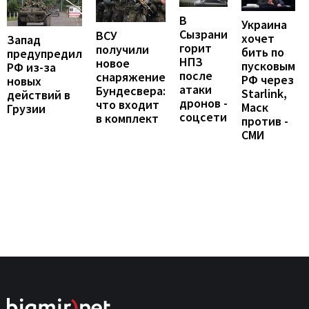
В
Украина
Сызрани
ВСУ
хочет
Запад
горит
получили
бить по
предупредил
НПЗ
новое
пусковым
РФ из-за
после
снаряжение
РФ через
новых
атаки
Бундесвера:
Starlink,
действий в
дронов -
что входит
Маск
Грузии
соцсети
в комплект
против -
СМИ