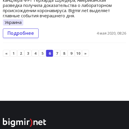
канцлера ФРГ Герхарда Шредера; Американская
разведка получила доказательства о лабораторном
происхождении коронавируса. Bigmir.net выделяет
главные события вчерашнего дня.
Украина
Подробнее
4 мая 2020, 08:26
«
1
2
3
4
5
6
7
8
9
10
»