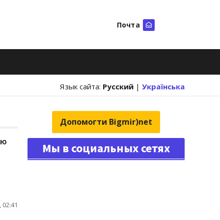
Почта
Искать
Язык сайта:
Русский
|
Українська
Допомогти Bigmir)net
ию
Мы в социальных сетях
 02:41