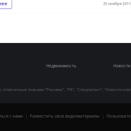
нее
25 ноября 2011,
Недвижимость
Новости
 отмеченные знаками "Реклама", "PR", "Спецпроект", "Новости комп
ться с нами
|
Разместить свои видеоматериалы
|
Пользовате