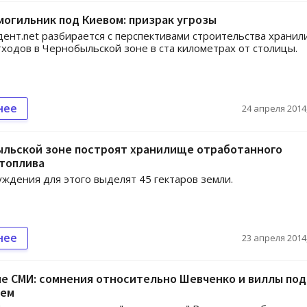
огильник под Киевом: призрак угрозы
ент.net разбирается с перспективами строительства храни
ходов в Чернобыльской зоне в ста километрах от столицы.
нее
24 апреля 2014,
ыльской зоне построят хранилище отработанного
 топлива
уждения для этого выделят 45 гектаров земли.
нее
23 апреля 2014,
е СМИ: сомнения относительно Шевченко и виллы под
лем