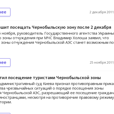
нее
2 декабря 2011,
ешит посещать Чернобыльскую зону после 2 декабря
5 ноября, руководитель Государственного агентства Украины
 зоны отчуждения при МЧС Владимир Холоша заявил, что
 зоны отчуждения Чернобыльской АЭС станет возможным по
нее
25 ноября 2011,
етил посещение туристами Чернобыльской зоны
дминистративный суд Киева признал противоправным прика
тва чрезвычайных ситуаций о порядке посещения зоны
я Чернобыльской АЭС, разрешающий ее посещение граждан
иностранцами, несмотря на противоречие правовому режиму
тории.