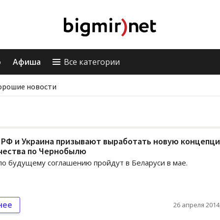
о
Афиша
Все категории
орошие новости
, РФ и Украина призывают выработать новую концепц
чества по Чернобылю
по будущему соглашению пройдут в Беларуси в мае.
нее
26 апреля 2014,