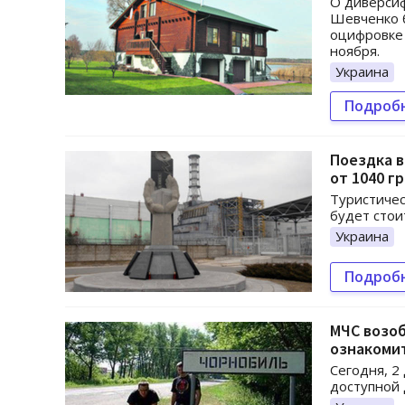
О диверсиф
Шевченко б
оцифровке 
ноября.
Украина
Подроб
Поездка в
от 1040 г
Туристичес
будет стои
Украина
Подроб
МЧС возо
ознакоми
Сегодня, 2
доступной 