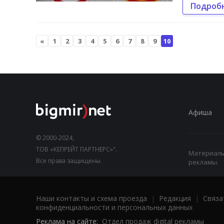
Подроб
«
1
2
3
4
5
6
7
8
9
10
Афиша
© 2000-2024,
ТОВ «КЕПРЕЙТ ПАРТНЕРС»".
Материалы,
Все права защищены.
рекламы.
Наши контакты и схема проезда
|
Редакция
|
Связа
конфиденциальности и персональных данных
Реклама на сайте:
Отдел продаж digital рекламы