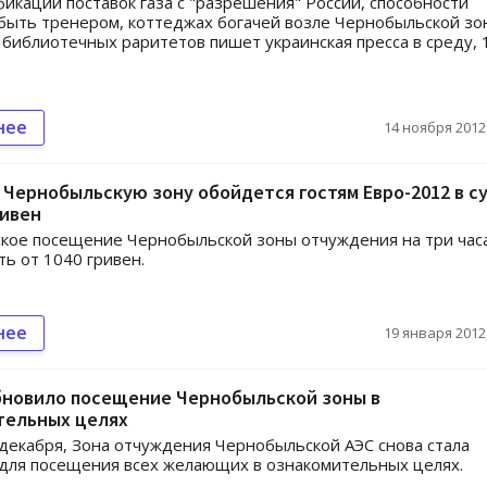
икации поставок газа с "разрешения" России, способности
ыть тренером, коттеджах богачей возле Чернобыльской зо
библиотечных раритетов пишет украинская пресса в среду, 
нее
14 ноября 2012,
 Чернобыльскую зону обойдется гостям Евро-2012 в с
ривен
кое посещение Чернобыльской зоны отчуждения на три час
ть от 1040 гривен.
нее
19 января 2012,
бновило посещение Чернобыльской зоны в
тельных целях
 декабря, Зона отчуждения Чернобыльской АЭС снова стала
для посещения всех желающих в ознакомительных целях.