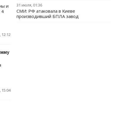
31 июля, 01:36
ны и
СМИ: РФ атаковала в Киеве
14
производивший БПЛА завод
 12:12
умму
а
 15:04