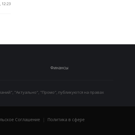
 12:23
Финансы
аний", "Актуально", "Промо", публикуются на правах
льское Соглашение
|
Политика в сфере