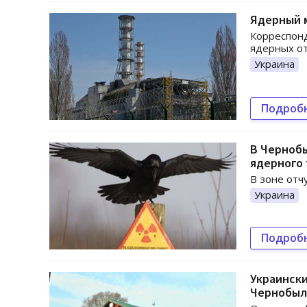
Ядерный м
Корреспонд
ядерных от
Украина
Подроб
В Черноб
ядерного
В зоне отч
Украина
Подроб
Украински
Чернобы