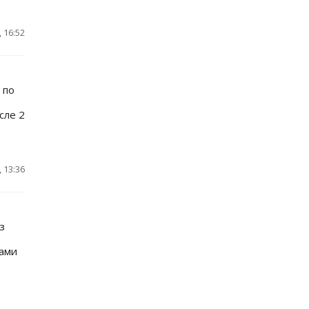
 16:52
 по
сле 2
 13:36
з
ами