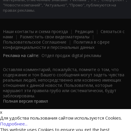
"Новости компаний", "Актуально", "Промо", публикуются на
правах рекламы.
Наши контакты и схема проезда
|
Редакция
|
Связаться с
нами
|
Разместить свои видеоматериалы
|
Пользовательское Соглашение
|
Политика в сфере
конфиденциальности и персональных данных
Реклама на сайте:
Отдел продаж digital рекламы
Оставляя комментарий, пожалуйста, помните о том, что
содержание и тон Вашего сообщения могут задеть чувства
реальных людей, непосредственно или косвенно имеющих
отношение к данной новости. Пользователи, которые
нарушают эти правила грубо или систематически, будут
заблокированы.
Полная версия правил
x
Для удобства пользования сайтом используются Cookies.
Подробнее...
This website uses Cookies to ensure you get the best