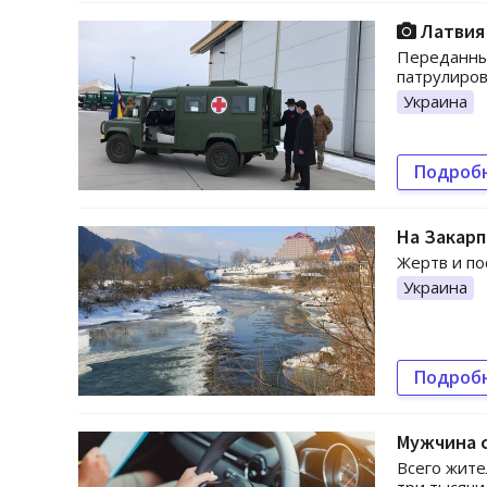
Латвия
Переданные
патрулиров
Украина
Подроб
На Закарп
Жертв и по
Украина
Подроб
Мужчина с
Всего жите