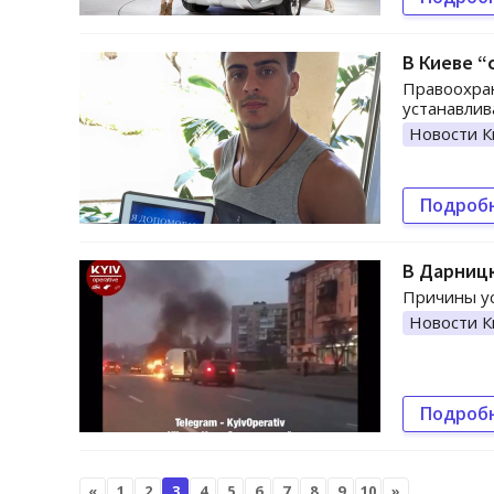
В Киеве “
Правоохран
устанавлив
Новости К
Подроб
В Дарницк
Причины ус
Новости К
Подроб
«
1
2
3
4
5
6
7
8
9
10
»