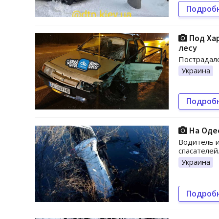
Подроб
Под Хар
лесу
Пострадало
Украина
Подроб
На Одес
Водитель и
спасателей
Украина
Подроб