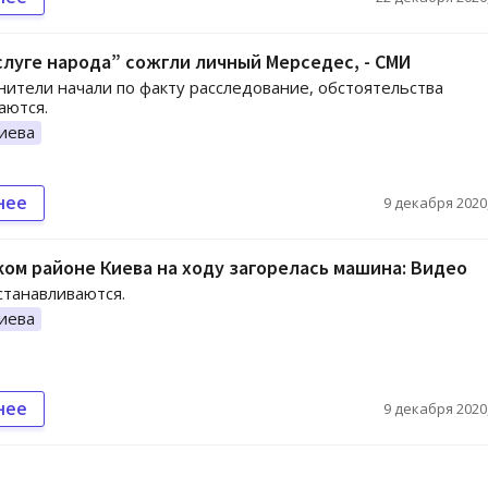
слуге народа” сожгли личный Мерседес, - СМИ
ители начали по факту расследование, обстоятельства
аются.
иева
нее
9 декабря 2020,
ом районе Киева на ходу загорелась машина: Видео
танавливаются.
иева
нее
9 декабря 2020,