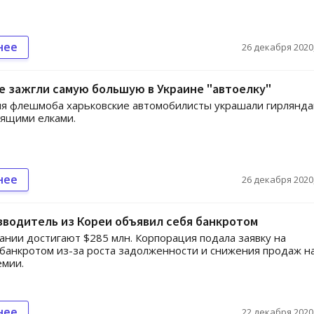
нее
26 декабря 2020,
е зажгли самую большую в Украине "автоелку"
я флешмоба харьковские автомобилисты украшали гирлянда
оящими елками.
нее
26 декабря 2020,
водитель из Кореи объявил себя банкротом
ании достигают $285 млн. Корпорация подала заявку на
банкротом из-за роста задолженности и снижения продаж н
емии.
нее
22 декабря 2020,