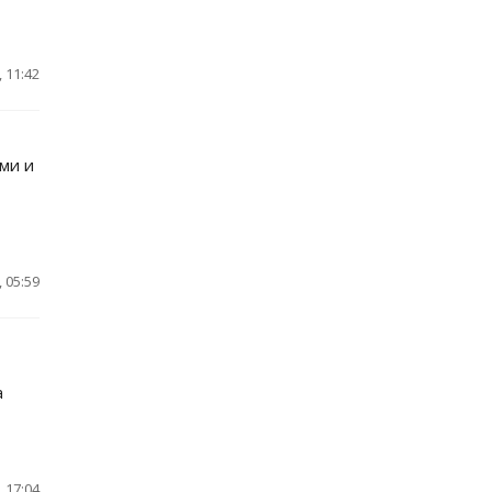
 11:42
ми и
 05:59
а
 17:04