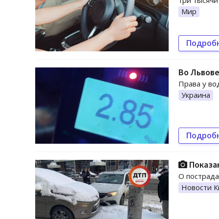
три тысячи
Мир
Подроб
Во Львове
Права у во
Украина
Подроб
Показан
О пострада
Новости К