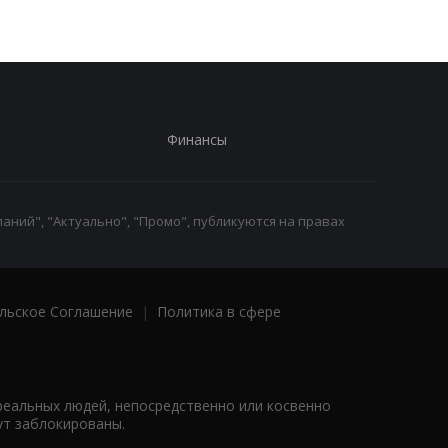
Финансы
аний", "Актуально", "Промо", публикуются на правах
льское Соглашение
|
Политика в сфере
реальных людей, непосредственно или косвенно
ут заблокированы.