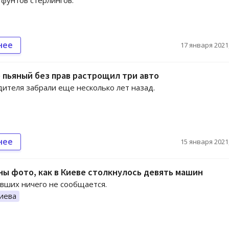
 фунтов стерлингов.
нее
17 января 2021,
 пьяный без прав растрощил три авто
дителя забрали еще несколько лет назад.
нее
15 января 2021,
ы фото, как в Киеве столкнулось девять машин
вших ничего не сообщается.
иева