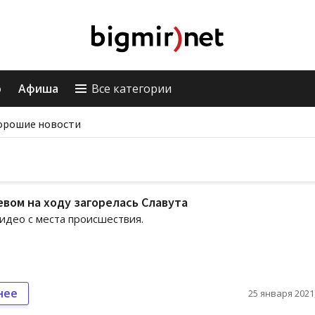
о
Афиша
Все категории
орошие новости
вом на ходу загорелась Славута
идео с места происшествия.
нее
25 января 2021,