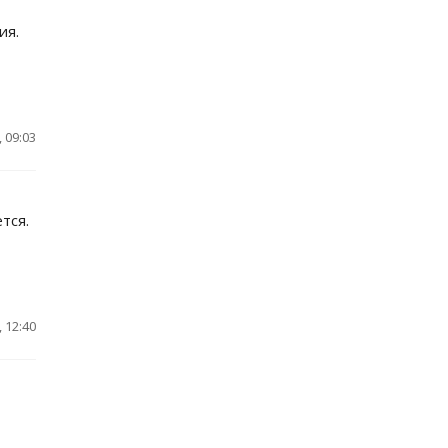
ия.
 09:03
тся.
 12:40