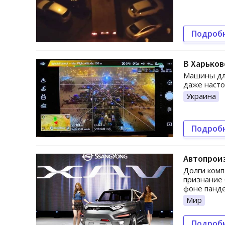
Подроб
В Харьков
Машины дл
даже наст
Украина
Подроб
Автопроиз
Долги комп
признание 
фоне панд
Мир
Подроб