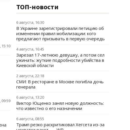
ТОП-новости
6 августа, 16:30
В Украине зарегистрировали петицию об
изменении правил мобилизации: кого
предлагают призывать в первую очередь
 15:10
4 августа, 16:45
Зарезал 17-летнюю девушку, а потом сел
ужинать: жуткие подробности убийства в
Киевской области
2 августа, 22:18
СМИ: В ресторане в Москве погибла дочь
генерала
6 августа, 13:20
 09:59
Виктор Ющенко занял новую должность:
что известно о его назначении
6 августа, 08:55
Трамп резко раскритиковал Хегсета из-за
ена
нехватки ракет, — WP