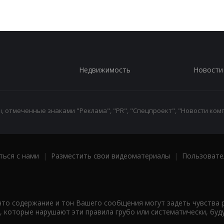
Недвижимость
Новости
 отмеченные знаками "Реклама", "PR", "Спецпроект", "Новости комп
ться с нами
|
Разместить свои видеоматериалы
|
Пользовате
что содержание и тон Вашего сообщения могут задеть чувства 
 которые нарушают эти правила грубо или систематически, буд