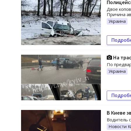
Полицейс
Двое копов
Причина ав
Украина
Подроб
На трас
По предвар
Украина
Подроб
В Киеве э
Водитель с
Новости К