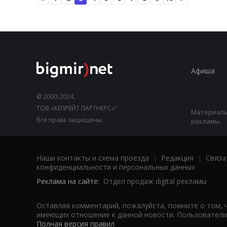
Афиша
© 2000-2024,
ТОВ «КЕПРЕЙТ ПАРТНЕРС»".
Материалы,
Все права защищены.
рекламы.
Наши контакты и схема проезда
|
Редакция
|
Связа
конфиденциальности и персональных данных
Реклама на сайте:
Отдел продаж digital рекламы
Оставляя комментарий, пожалуйста, помните о том, 
имеющих отношение к данной новости. Пользователи,
Полная версия правил