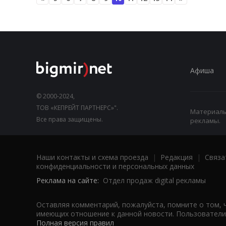
Афиша
© 2000-2024,
ТОВ «КЕПРЕЙТ ПАРТНЕРС»".
Материалы,
Все права защищены.
рекламы.
Наши контакты и схема проезда
|
Редакция
|
Связа
конфиденциальности и персональных данных
Реклама на сайте:
Отдел продаж digital рекламы
Оставляя комментарий, пожалуйста, помните о том, 
имеющих отношение к данной новости. Пользователи,
Полная версия правил