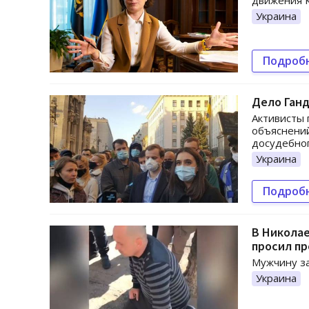
движения К
Украина
Подроб
Дело Ганд
Активисты 
объяснений
досудебног
Украина
Подроб
В Николае
просил п
Мужчину за
Украина