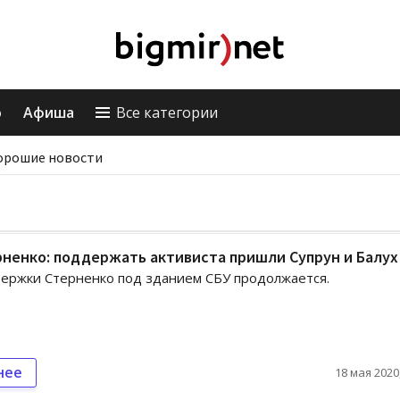
о
Афиша
Все категории
орошие новости
ненко: поддержать активиста пришли Супрун и Балух
ержки Стерненко под зданием СБУ продолжается.
нее
18 мая 2020,