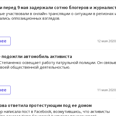
и перед 9 мая задержали сотню блогеров и журналис
е участвовали в онлайн-трансляции о ситуации в регионах 
лись оппозиционных взглядов.
нее
12 мая 2020,
е подожгли автомобиль активиста
Степаненко освещает работу патрульной полиции. Он связы
своей общественной деятельностью.
нее
11 мая 2020,
ова ответила протестующим под ее домом
р написала пост в Facebook, возмутившись, что активисты