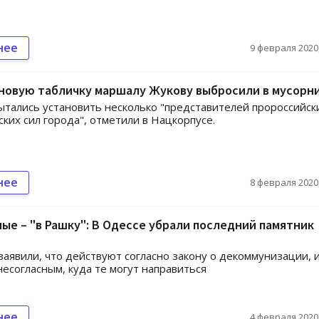
нее
9 февраля 2020,
новую табличку маршалу Жукову выбросили в мусорн
ытались установить несколько "представителей пророссийск
ских сил города", отметили в Нацкорпусе.
нее
8 февраля 2020,
ые – "в Рашку": В Одессе убрали последний памятник
заявили, что действуют согласно закону о декоммунизации, 
есогласным, куда те могут направиться
нее
4 февраля 2020,