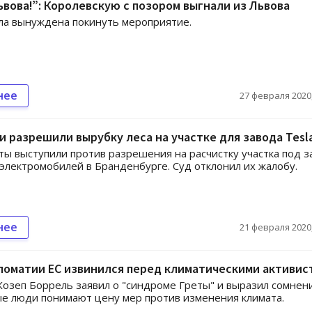
ьвова!”: Королевскую с позором выгнали из Львова
ла вынуждена покинуть мероприятие.
нее
27 февраля 2020,
и разрешили вырубку леса на участке для завода Tesl
ты выступили против разрешения на расчистку участка под з
 электромобилей в Бранденбурге. Суд отклонил их жалобу.
нее
21 февраля 2020,
ломатии ЕС извинился перед климатическими активис
озеп Боррель заявил о "синдроме Греты" и выразил сомнен
е люди понимают цену мер против изменения климата.