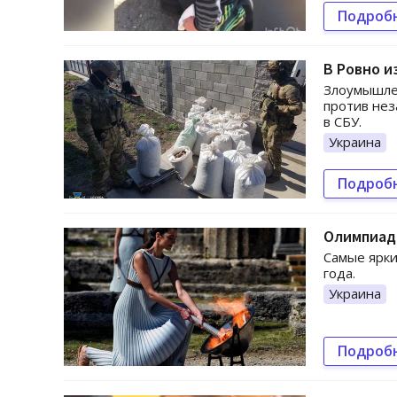
Подроб
В Ровно и
Злоумышлен
против нез
в СБУ.
Украина
Подроб
Олимпиада
Самые ярки
года.
Украина
Подроб