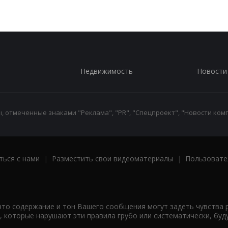
Недвижимость
Новости
 отмеченные знаками "Реклама", "PR", "Спецпроект", "Новости комп
ться с нами
|
Разместить свои видеоматериалы
|
Пользовате
что содержание и тон Вашего сообщения могут задеть чувства 
 которые нарушают эти правила грубо или систематически, буд