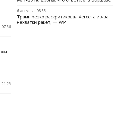
6 августа, 08:55
Трамп резко раскритиковал Хегсета из-за
нехватки ракет, — WP
 07:36
али
 21:25