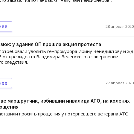
то заказал Катю Гандзюк? "напугали пенсионеров".
нее
28 апреля 2020,
зюк: у здания ОП прошла акция протеста
потребовали уволить генпрокурора Ирину Венедиктову и жд
 от президента Владимира Зеленского о завершении
о следствия.
нее
27 апреля 2020,
ве маршрутчик, избивший инвалида АТО, на коленях
рощения
ставили просить прощения у потерпевшего ветерана АТО.