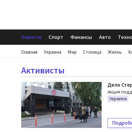
Новости
Спорт
Финансы
Авто
Техн
Главная
Украина
Мир
Столица
Жизнь
Х
Активисты
Дело Стер
Акция подд
Украина
Подроб