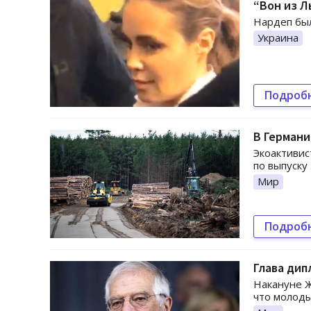
“Вон из Л
Нардеп бы
Украина
Подроб
В Германи
Экоактивис
по выпуску
Мир
Подроб
Глава дип
Накануне Ж
что молоды