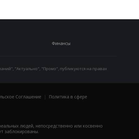
Финансы
аний", "Актуально", "Промо", публикуются на правах
льское Соглашение
|
Политика в сфере
реальных людей, непосредственно или косвенно
ут заблокированы.