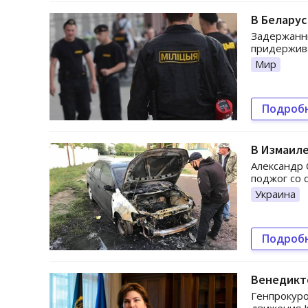
В Беларус
Задержанны
придержива
Мир
Подроб
В Измаил
Александр 
поджог со 
Украина
Подроб
Венедикт
Генпрокуро