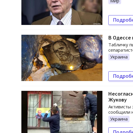
Мир
Подроб
В Одессе 
Табличку п
сепаратист
Украина
Подроб
Несогласн
Жукову
Активисты 
сообщили н
Украина
Подроб