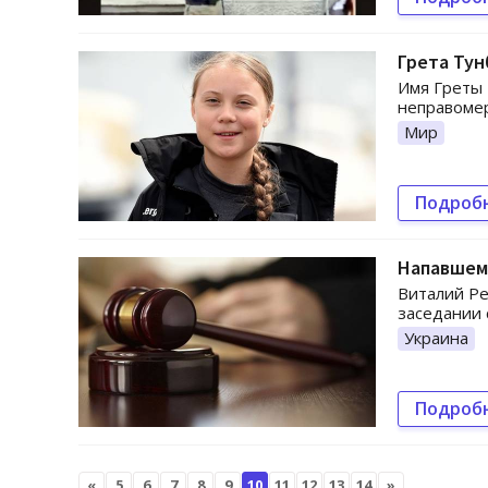
Грета Тун
Имя Греты 
неправомер
Мир
Подроб
Напавшем
Виталий Ре
заседании 
Украина
Подроб
«
5
6
7
8
9
10
11
12
13
14
»