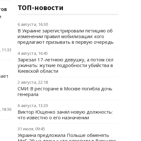
ТОП-новости
тов
и
6 августа, 16:30
В Украине зарегистрировали петицию об
изменении правил мобилизации: кого
предлагают призывать в первую очередь
 11:33
4 августа, 16:45
Зарезал 17-летнюю девушку, а потом сел
ужинать: жуткие подробности убийства в
Киевской области
вает
2 августа, 22:18
СМИ: В ресторане в Москве погибла дочь
генерала
6 августа, 13:20
 18:36
Виктор Ющенко занял новую должность:
что известно о его назначении
31 июля, 09:45
Украина предложила Польше обменять
МиГ-29 на дроны: что ответили в Варшаве