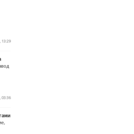
 13:29
a
авод
 03:36
тами
ие,