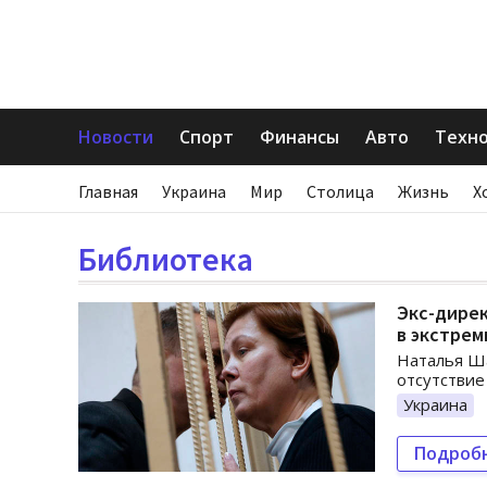
Новости
Спорт
Финансы
Авто
Техн
Главная
Украина
Мир
Столица
Жизнь
Х
Библиотека
Экс-дирек
в экстре
Наталья Ша
отсутствие
Украина
Подроб