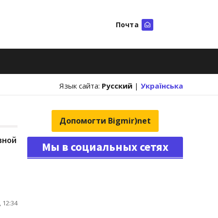
Почта
Искать
Язык сайта:
Русский
|
Українська
Допомогти Bigmir)net
вной
Мы в социальных сетях
 12:34