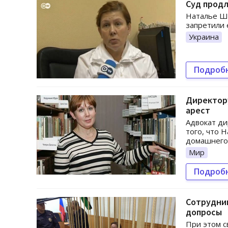
Суд продл
Наталье Ш
запретили
Украина
Подроб
Директор
арест
Адвокат ди
того, что 
домашнего
Мир
Подроб
Сотрудник
допросы
При этом с