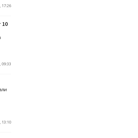
 17:26
 10
в
 09:33
али
 13:10