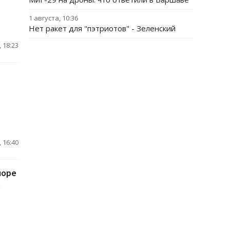
1 августа, 10:36
Нет ракет для "пэтриотов" - Зеленский
 18:23
 16:40
море
и