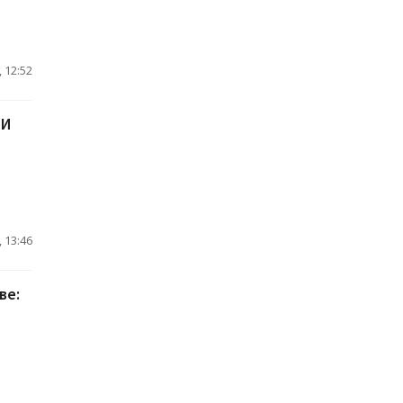
 12:52
МИ
 13:46
ве: