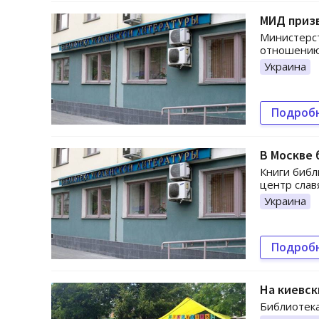
МИД приз
Министерст
отношению 
Украина
Подроб
В Москве 
Книги библ
центр слав
Украина
Подроб
На киевск
Библиотека