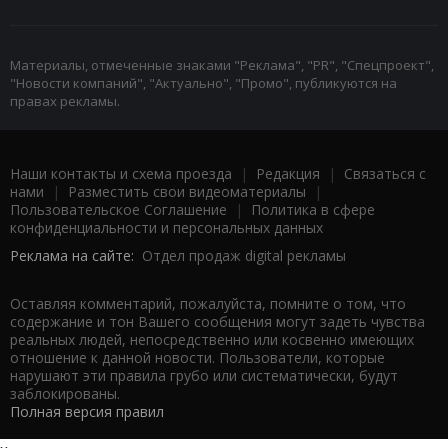
Материалы, отмеченные знаками "Реклама", "PR", "Спецпроект",
"Новости компаний", "Актуально", "Промо", публикуются на
правах рекламы.
Наши контакты и схема проезда
|
Редакция
|
Связаться с
нами
|
Разместить свои видеоматериалы
|
Пользовательское Соглашение
|
Политика в сфере
конфиденциальности и персональных данных
Реклама на сайте:
Отдел продаж digital рекламы
Оставляя комментарий, пожалуйста, помните о том, что
содержание и тон Вашего сообщения могут задеть чувства
реальных людей, непосредственно или косвенно имеющих
отношение к данной новости. Пользователи, которые
нарушают эти правила грубо или систематически, будут
заблокированы.
Полная версия правил