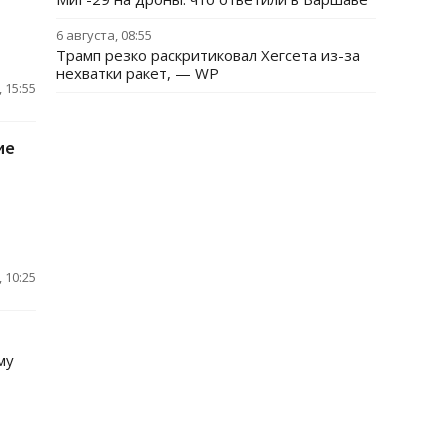
6 августа, 08:55
Трамп резко раскритиковал Хегсета из-за
нехватки ракет, — WP
 15:55
ие
 10:25
му