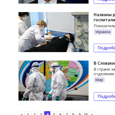
Названы р
госпитал
Показатель
Украина
Подроб
В Словаки
В стране з
отделения 
Мир
Подроб
«
1
2
3
4
5
6
7
8
9
10
»