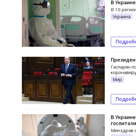
В Украине
В 10 регио
Украина
Подроб
Президен
Гаспарян п
коронавиру
Мир
Подроб
В Украине
госпитал
Минздрав о