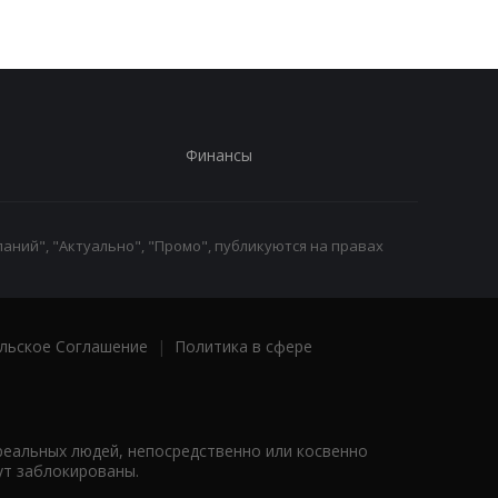
Финансы
аний", "Актуально", "Промо", публикуются на правах
льское Соглашение
|
Политика в сфере
реальных людей, непосредственно или косвенно
ут заблокированы.