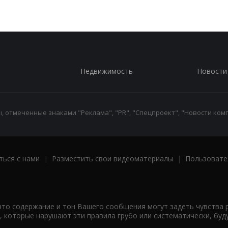
Недвижимость
Новости
 отмеченные знаками "Реклама", "PR", "Спецпроект", "Новости комп
ться с нами
|
Разместить свои видеоматериалы
|
Пользовате
что содержание и тон Вашего сообщения могут задеть чувства 
 которые нарушают эти правила грубо или систематически, буд