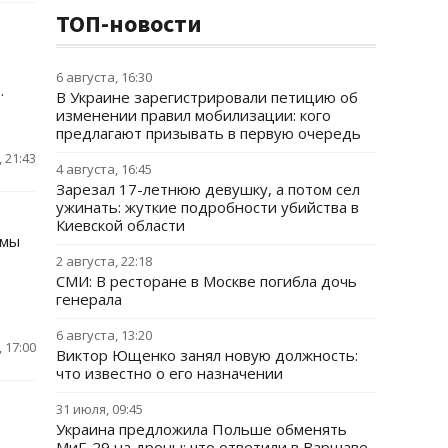
ТОП-новости
6 августа, 16:30
.
В Украине зарегистрировали петицию об
изменении правил мобилизации: кого
предлагают призывать в первую очередь
 21:43
4 августа, 16:45
Зарезал 17-летнюю девушку, а потом сел
ужинать: жуткие подробности убийства в
Киевской области
рмы
2 августа, 22:18
СМИ: В ресторане в Москве погибла дочь
генерала
6 августа, 13:20
 17:00
Виктор Ющенко занял новую должность:
что известно о его назначении
31 июля, 09:45
Украина предложила Польше обменять
МиГ-29 на дроны: что ответили в Варшаве