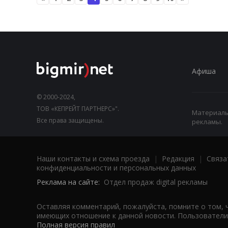
Афиша
© 2000-2024,
ТОВ «КЕПРЕЙТ ПАРТНЕРС»".
Материалы,
Все права защищены.
рекламы.
Наши контакты и схема проезда
|
Редакция
|
Связа
конфиденциальности и персональных данных
Реклама на сайте:
Отдел продаж digital рекламы
Оставляя комментарий, пожалуйста, помните о том, 
имеющих отношение к данной новости. Пользователи,
Полная версия правил