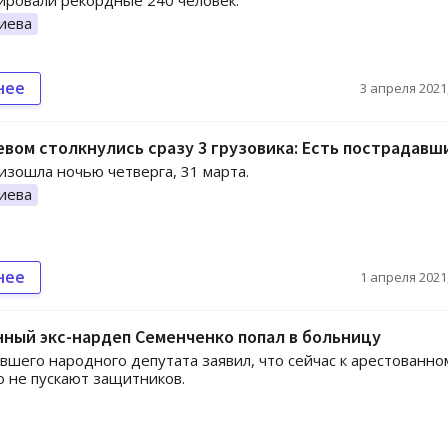
ировали рекордные 240 человек.
иева
нее
3 апреля 2021,
вом столкнулись сразу 3 грузовика: Есть пострадавш
изошла ночью четверга, 31 марта.
иева
нее
1 апреля 2021,
ный экс-нардеп Семенченко попал в больницу
вшего народного депутата заявил, что сейчас к арестованно
 не пускают защитников.