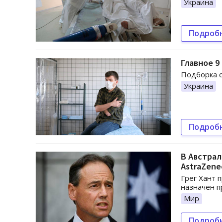
Украина
Подроб
Главное 9
Подборка о
Украина
Подроб
В Австрал
AstraZene
Грег Хант 
назначен п
Мир
Подроб