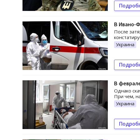
Подроб
В Ивано-Ф
После затя
констатиру
Украина
Подроб
В феврале
Однако ска
При чем, на
Украина
Подроб