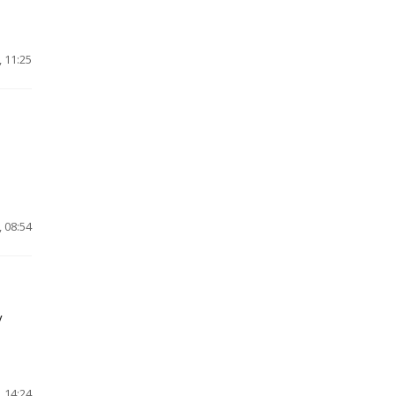
 11:25
 08:54
у
 14:24