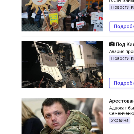
госпитализ
Новости К
Подроб
Под Кие
Авария про
Новости К
Подроб
Арестован
Адвокат бы
Семенченко
Украина