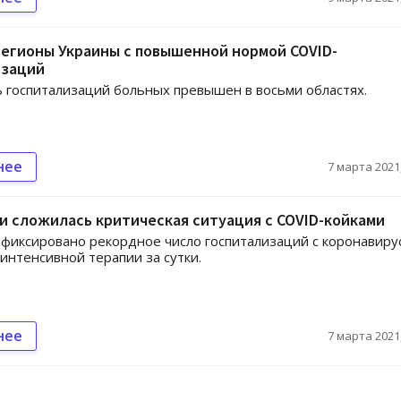
егионы Украины с повышенной нормой COVID-
изаций
 госпитализаций больных превышен в восьми областях.
нее
7 марта 2021,
и сложилась критическая ситуация с COVID-койками
афиксировано рекордное число госпитализаций с коронавиру
интенсивной терапии за сутки.
нее
7 марта 2021,