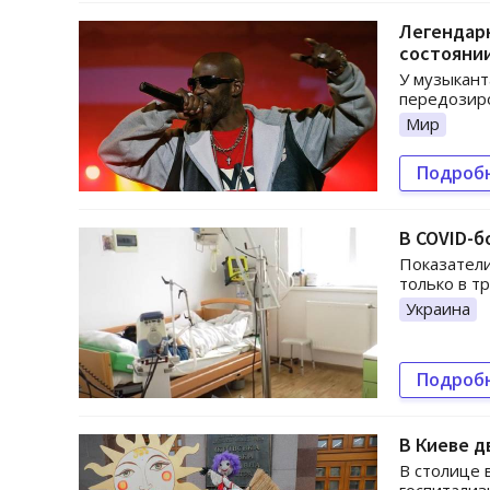
Легендарн
состояни
У музыкант
передозиро
Мир
Подроб
В COVID-б
Показатели
только в т
Украина
Подроб
В Киеве д
В столице 