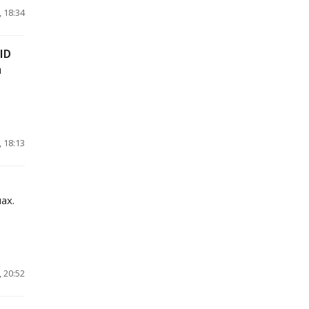
 18:34
ID
я
 18:13
ах.
 20:52