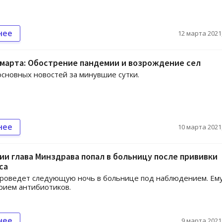
нее
12 марта 2021,
 марта: Обострение пандемии и возрождение сел
сновных новостей за минувшие сутки.
нее
10 марта 2021,
ии глава Минздрава попал в больницу после прививки
ca
проведет следующую ночь в больнице под наблюдением. Ем
рием антибиотиков.
нее
9 марта 2021,