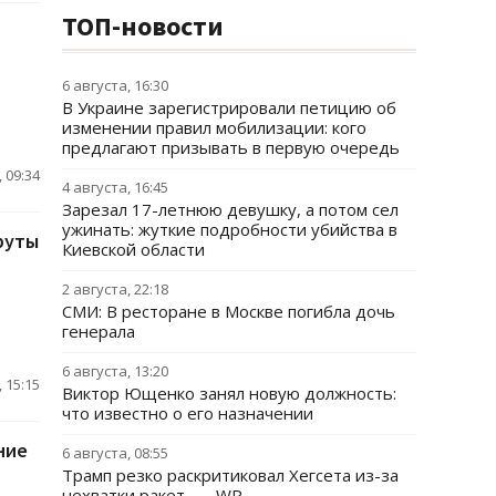
ТОП-новости
6 августа, 16:30
В Украине зарегистрировали петицию об
изменении правил мобилизации: кого
предлагают призывать в первую очередь
 09:34
4 августа, 16:45
Зарезал 17-летнюю девушку, а потом сел
ужинать: жуткие подробности убийства в
руты
Киевской области
2 августа, 22:18
СМИ: В ресторане в Москве погибла дочь
генерала
6 августа, 13:20
 15:15
Виктор Ющенко занял новую должность:
что известно о его назначении
ние
6 августа, 08:55
Трамп резко раскритиковал Хегсета из-за
нехватки ракет, — WP