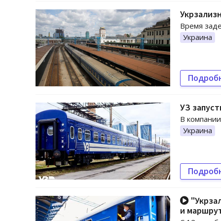
Укрзализн
Время заде
Украина
Подроб
УЗ запуст
В компании
Украина
Подроб
"Укрзал
и маршру