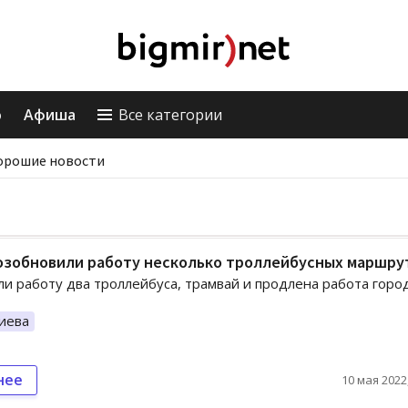
о
Афиша
Все категории
орошие новости
возобновили работу несколько троллейбусных маршру
и работу два троллейбуса, трамвай и продлена работа горо
иева
нее
10 мая 2022,