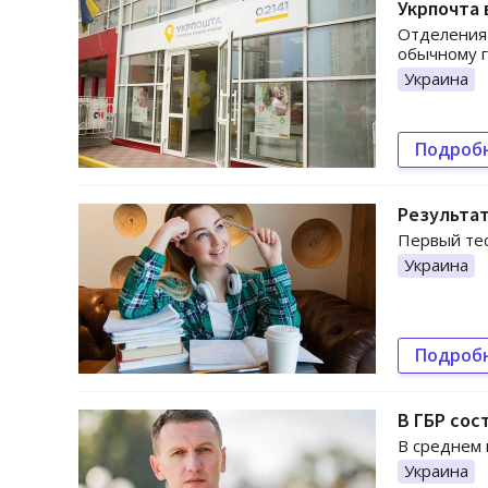
Укрпочта 
Отделения 
обычному г
Украина
Подроб
Результат
Первый тес
Украина
Подроб
В ГБР сос
В среднем 
Украина