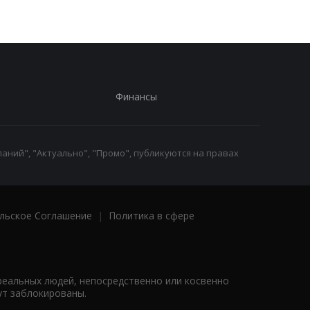
Финансы
аний", "Актуально", "Промо", публикуются на правах
льское Соглашение
|
Политика в сфере
реальных людей, непосредственно или косвенно
ут заблокированы.