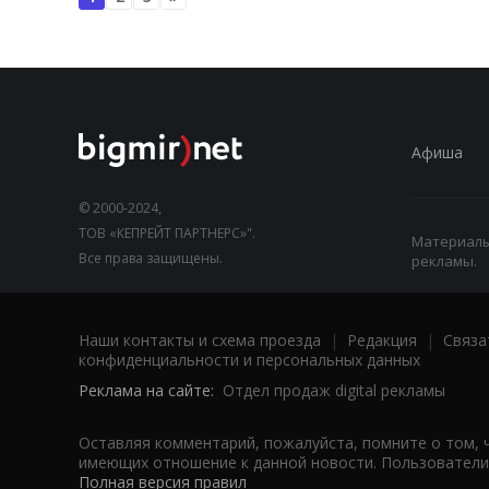
Афиша
© 2000-2024,
ТОВ «КЕПРЕЙТ ПАРТНЕРС»".
Материалы,
Все права защищены.
рекламы.
Наши контакты и схема проезда
|
Редакция
|
Связа
конфиденциальности и персональных данных
Реклама на сайте:
Отдел продаж digital рекламы
Оставляя комментарий, пожалуйста, помните о том, 
имеющих отношение к данной новости. Пользователи,
Полная версия правил