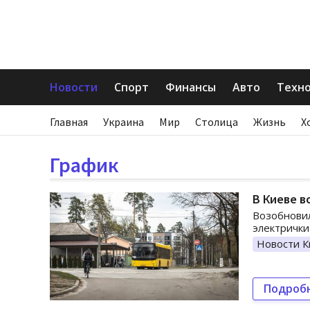
Новости
Спорт
Финансы
Авто
Техн
Главная
Украина
Мир
Столица
Жизнь
Х
График
В Киеве 
Возобновил
электрички
Новости К
Подроб