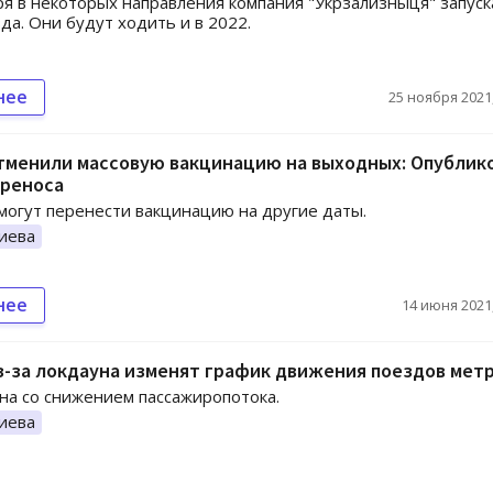
ря в некоторых направления компания "Укрзализныця" запуск
да. Они будут ходить и в 2022.
нее
25 ноября 2021,
отменили массовую вакцинацию на выходных: Опублик
ереноса
могут перенести вакцинацию на другие даты.
иева
нее
14 июня 2021,
з-за локдауна изменят график движения поездов мет
на со снижением пассажиропотока.
иева