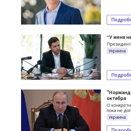
Подроб
“У меня н
Президент 
Украина
Подроб
"Нормандс
октября
О конкретн
пока не до
Украина
Подроб