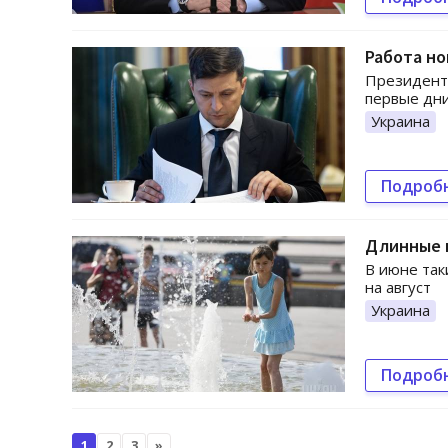
Работа но
Президент 
первые дни
Украина
Подроб
Длинные 
В июне так
на август
Украина
Подроб
1
2
3
»