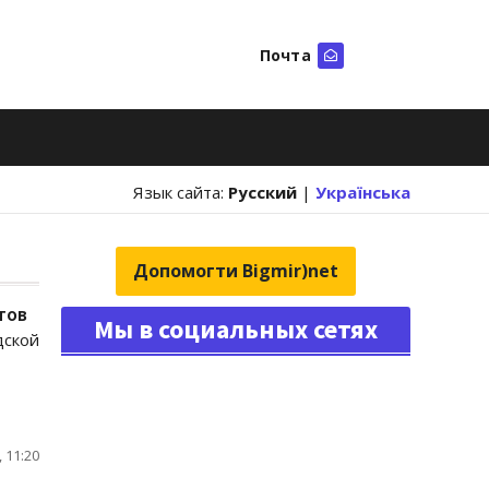
Почта
Искать
Язык сайта:
Русский
|
Українська
Допомогти Bigmir)net
тов
Мы в социальных сетях
дской
 11:20