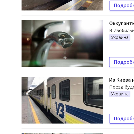
Подроб
Оккупант
В Изобиль
Украина
Подроб
Из Киева 
Поезд буде
Украина
Подроб