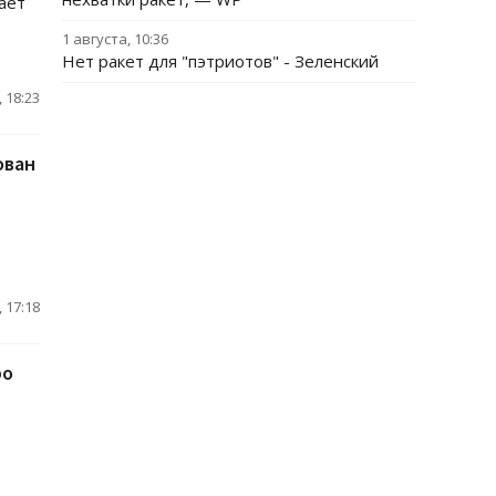
ает
1 августа, 10:36
Нет ракет для "пэтриотов" - Зеленский
 18:23
ован
 17:18
ро