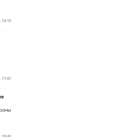
 14:10
 17:47
не
ороны
 18:40