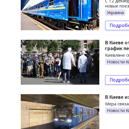
С 12 декаб
новые поез
Украина
Подроб
В Киеве 
график п
Киевляне с
Новости К
Подроб
В Киеве и
Мера связа
Новости К