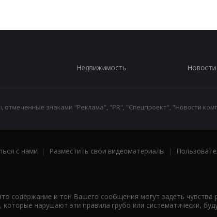
Недвижимость
Новости
 отмеченные знаками "Реклама", "PR", "Спецпроект", "Новости комп
ться с нами
|
Разместить свои видеоматериалы
|
Пользовате
что содержание и тон Вашего сообщения могут задеть чувства 
 которые нарушают эти правила грубо или систематически, буд