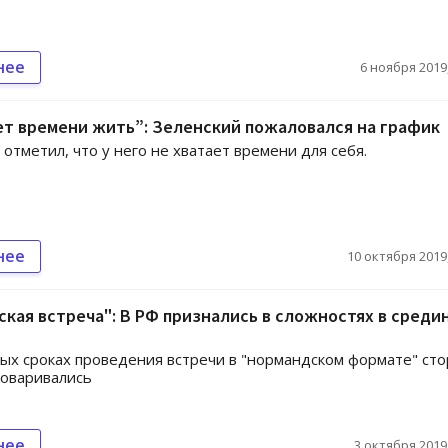
нее
6 ноября 2019,
ет времени жить”: Зеленский пожаловался на график
отметил, что у него не хватает времени для себя.
нее
10 октября 2019,
кая встреча": В РФ признались в сложностях в среди
ых сроках проведения встречи в "нормандском формате" ст
говаривались
нее
3 октября 2019,