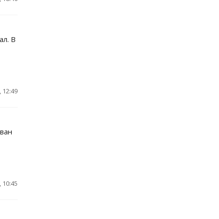
ал. В
 12:49
ован
 10:45