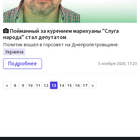
Пойманный за курением марихуаны "Слуга
народа" стал депутатом
Политик вошёл в горсовет на Днепропетровщине.
Украина
Подробнее
5 ноября 2020, 17:23
«
8
9
10
11
12
13
14
15
16
17
»