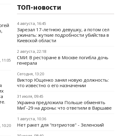
ТОП-новости
4 августа, 16:45
ргей
Зарезал 17-летнюю девушку, а потом сел
о,
ужинать: жуткие подробности убийства в
Киевской области
2 августа, 22:18
СМИ: В ресторане в Москве погибла дочь
 11:05
генерала
Сегодня, 13:20
Виктор Ющенко занял новую должность:
я
что известно о его назначении
их
<a
31 июля, 09:45
те.
Украина предложила Польше обменять
МиГ-29 на дроны: что ответили в Варшаве
1 августа, 10:36
Нет ракет для "пэтриотов" - Зеленский
 10:20
30 июля, 08:40