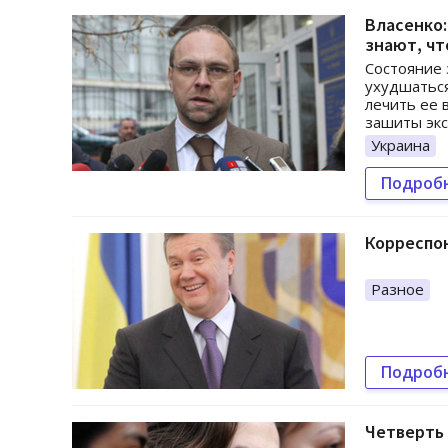
Власенко:
знают, чт
Состояние
ухудшаться
лечить ее 
зашиты экс
Украина
Подроб
Корреспо
Разное
Подроб
Четверть 