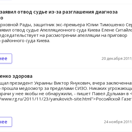
заявил отвод судье из-за разглашения диагноза
ко
ерховной Рады, защитник экс-премьера Юлии Тимошенко Се
аявил отвод судье Апелляционного суда Киева Елене Ситайл
едседательствует на рассмотрении апелляции на приговор
 районного суда Киева.
нее
20 декабря 2011,
енко здорова
щал президент Украины Виктор Янукович, вчера заключенна
 прошла медосмотр за пределами СИЗО. Никаких угрожающ
врачи у нее якобы не обнаружили, - пишет Павел Дульман в 
//www.rg.ru/2011/11/23/yanukovich-site.html">Российской Газе
нее
24 ноября 2011,