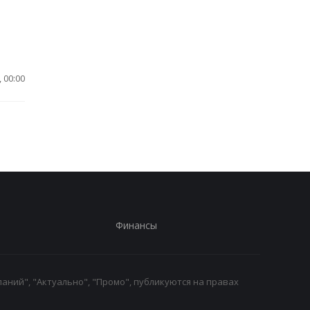
 00:00
Финансы
аний", "Актуально", "Промо", публикуются на правах