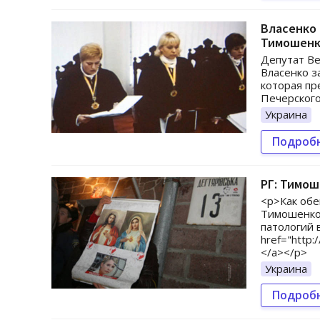
Власенко 
Тимошен
Депутат В
Власенко з
которая пр
Печерского
Украина
Подроб
РГ: Тимош
<p>Как обе
Тимошенко
патологий 
href="http:
</a></p>
Украина
Подроб