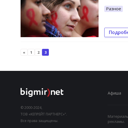
Разное
Подроб
«
1
2
3
Афиша
© 2000-2024,
ТОВ «КЕПРЕЙТ ПАРТНЕРС»".
Материалы,
Все права защищены.
рекламы.