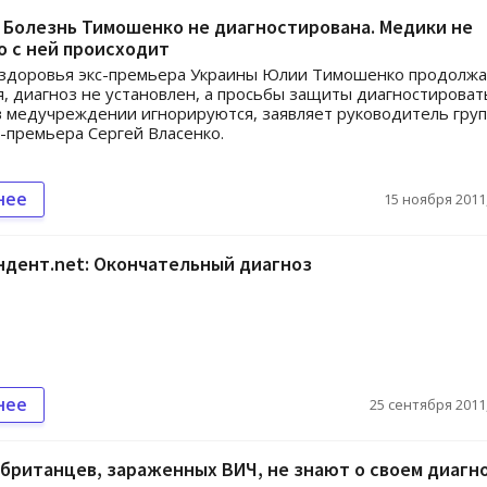
 Болезнь Тимошенко не диагностирована. Медики не
о с ней происходит
 здоровья экс-премьера Украины Юлии Тимошенко продолж
, диагноз не установлен, а просьбы защиты диагностироват
в медучреждении игнорируются, заявляет руководитель гру
-премьера Сергей Власенко.
нее
15 ноября 2011,
ндент.net: Окончательный диагноз
нее
25 сентября 2011,
британцев, зараженных ВИЧ, не знают о своем диагн