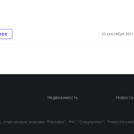
нее
25 сентября 2011,
Недвижимость
Новости
 отмеченные знаками "Реклама", "PR", "Спецпроект", "Новости комп