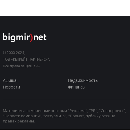
© 2000-2024,
ТОВ «КЕПРЕЙТ ПАРТНЕРС»".
Все права защищены.
Афиша
Недвижимость
Новости
Финансы
Материалы, отмеченные знаками "Реклама", "PR", "Спецпроект",
"Новости компаний", "Актуально", "Промо", публикуются на
правах рекламы.