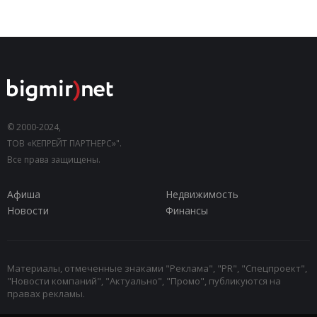
© 2000-2024,
ТОВ «КЕПРЕЙТ ПАРТНЕРС»".
Все права защищены.
Афиша
Недвижимость
Новости
Финансы
Материалы, отмеченные знаками "Реклама", "PR", "Спецпроект",
"Новости компаний", "Актуально", "Промо", публикуются на
правах рекламы.