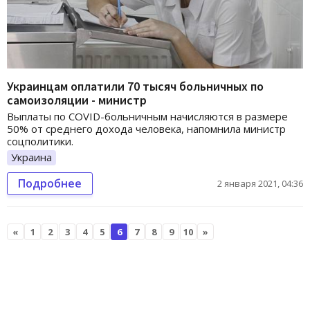
Украинцам оплатили 70 тысяч больничных по
самоизоляции - министр
Выплаты по COVID-больничным начисляются в размере
50% от среднего дохода человека, напомнила министр
соцполитики.
Украина
Подробнее
2 января 2021, 04:36
«
1
2
3
4
5
6
7
8
9
10
»