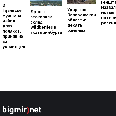
Геншт
В
назвал
Удары по
Гданьске
Дроны
новые
Запорожской
мужчина
атаковали
потер
области:
избил
склад
росси
десять
двух
Wildberries в
раненых
поляков,
Екатеринбурге
приняв их
за
украинцев