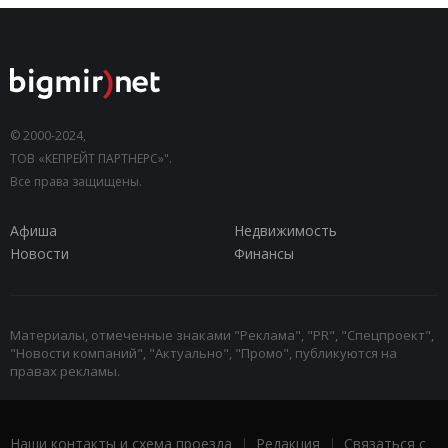
© 2000-2024,
ТОВ «КЕПРЕЙТ ПАРТНЕРС»".
Все права защищены.
Афиша
Недвижимость
Новости
Финансы
Материалы, отмеченные знаками "Реклама", "PR", "Спецпроект",
"Новости компаний", "Актуально", "Промо", публикуются на
правах рекламы.
Наши контакты и схема проезда
|
Редакция
|
Связаться с