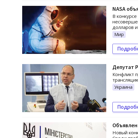
NASA объя
В конкурсе
несовершен
долларов и
Мир
Подроб
Депутат Р
Конфликт 
трансляцию
Украина
Подроб
Объявлен 
Новый конк