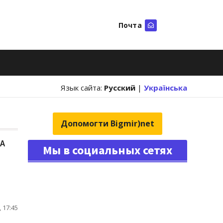
Почта
Искать
Язык сайта:
Русский
|
Українська
Допомогти Bigmir)net
МА
Мы в социальных сетях
 17:45