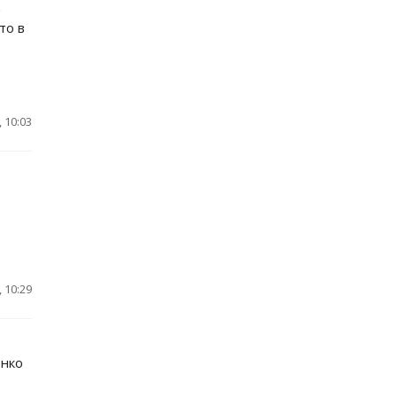
в
то в
 10:03
 10:29
енко