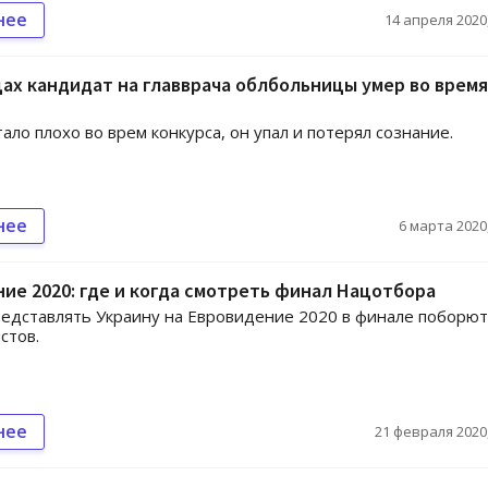
нее
14 апреля 2020,
ах кандидат на главврача облбольницы умер во время
ало плохо во врем конкурса, он упал и потерял сознание.
нее
6 марта 2020,
ие 2020: где и когда смотреть финал Нацотбора
редставлять Украину на Евровидение 2020 в финале поборют
стов.
нее
21 февраля 2020,