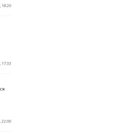
 18:20
 17:33
ся
 22:00