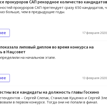
се прокуроров САП рекордное количество кандидато
ностей прокуроров САП претендует сразу 650 кандидатов, ч
раз больше, чем в предыдущие годы.
нее
17 февраля 2020,
оказала липовый диплом во время конкурса на
ь в Нацсовет
пределили на начальном этапе.
нее
13 февраля 2020,
естны все кандидаты на должность главы Госкино
етендентов – Сергей Слепак, Станислав Куценко и Сергей Зл
твовали в первом конкурсе. Тогда они не попали в финал.