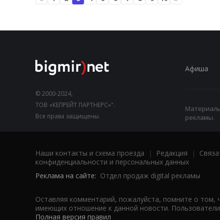
Афиша
© 2000-2024,
ТОВ «КЕПРЕЙТ ПАРТНЕРС»".
Материалы,
Все права защищены.
рекламы.
Наши контакты и схема проезда
|
Редакция
|
Связа
конфиденциальности и персональных данных
Реклама на сайте:
Отдел продаж digital рекламы
Оставляя комментарий, пожалуйста, помните о том, 
имеющих отношение к данной новости. Пользователи,
Полная версия правил