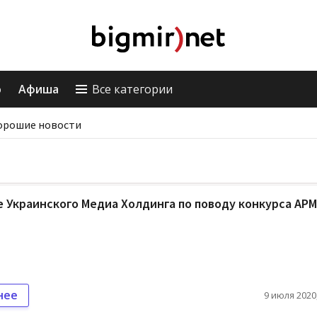
о
Афиша
Все категории
орошие новости
 Украинского Медиа Холдинга по поводу конкурса АР
нее
9 июля 2020,