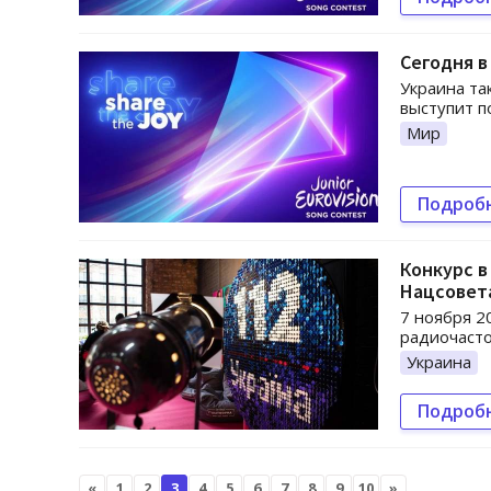
Сегодня в
Украина та
выступит п
Мир
Подроб
Конкурс 
Нацсовета
7 ноября 2
радиочаст
Украина
Подроб
«
1
2
3
4
5
6
7
8
9
10
»