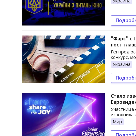
Украина
Подроб
"Фарс" с 
пост глав
Генпродюсе
конкурс, м
Украина
Подроб
Стало изв
Евровиде
Участница 
исполнила а
Мир
Подроб