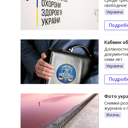
Среди треб
свободное 
Украина
Подроб
Кабмин об
Должностно
документов
семи лет.
Украина
Подроб
Фото укра
Снимки роз
журнала о 
Жизнь