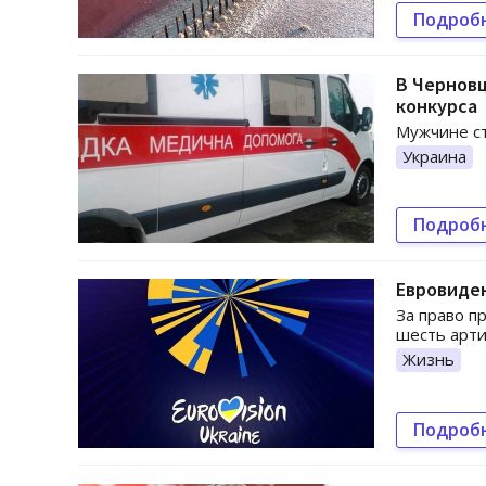
Подроб
В Черновц
конкурса
Мужчине ст
Украина
Подроб
Евровиден
За право п
шесть арти
Жизнь
Подроб