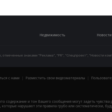
Недвижимость
Новости
 отмеченные знаками "Реклама", "PR", "Спецпроект", "Новости комп
ться с нами
|
Разместить свои видеоматериалы
|
Пользовате
что содержание и тон Вашего сообщения могут задеть чувства 
 которые нарушают эти правила грубо или систематически, буд