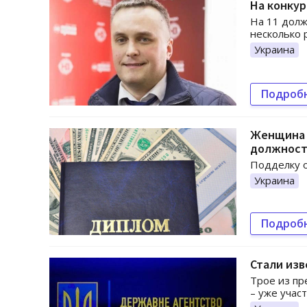
На конкур
На 11 долж
несколько 
Украина
Подроб
Женщина п
должност
Подделку о
Украина
Подроб
Стали изв
Трое из пр
– уже учас