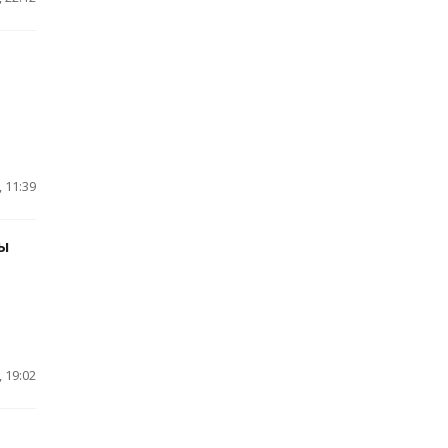
 11:39
ы
 19:02