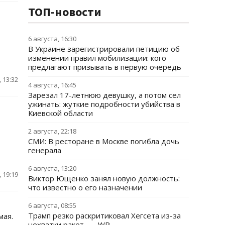
ТОП-новости
6 августа, 16:30
В Украине зарегистрировали петицию об
изменении правил мобилизации: кого
предлагают призывать в первую очередь
 13:32
4 августа, 16:45
Зарезал 17-летнюю девушку, а потом сел
ужинать: жуткие подробности убийства в
Киевской области
2 августа, 22:18
СМИ: В ресторане в Москве погибла дочь
генерала
6 августа, 13:20
 19:19
Виктор Ющенко занял новую должность:
что известно о его назначении
6 августа, 08:55
Трамп резко раскритиковал Хегсета из-за
мая.
нехватки ракет, — WP