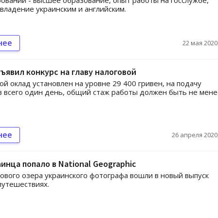
ований - высшее образование, опыт работы на госслужбе,
владение украинским и английским.
нее
22 мая 2020,
ъявил конкурс на главу налоговой
й оклад установлен на уровне 29 400 гривен, на подачу
 всего один день, общий стаж работы должен быть не мене
нее
26 апреля 2020,
инца попало в National Geographic
ового озера украинского фотографа вошли в новый выпуск
путешествиях.