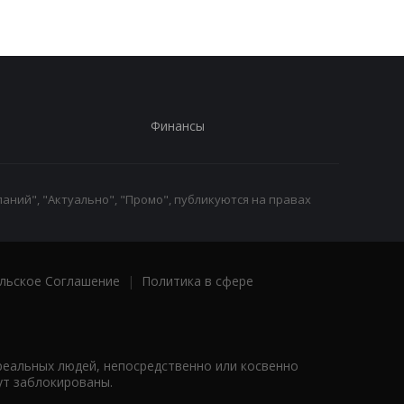
Финансы
аний", "Актуально", "Промо", публикуются на правах
льское Соглашение
|
Политика в сфере
реальных людей, непосредственно или косвенно
ут заблокированы.