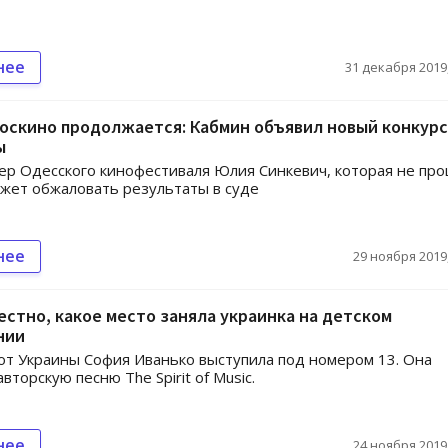
нее
31 декабря 2019,
Госкино продолжается: Кабмин объявил новый конкурс
ы
р Одесского кинофестиваля Юлия Синкевич, которая не пр
ожет обжаловать результаты в суде
нее
29 ноября 2019,
естно, какое место заняла украинка на детском
нии
от Украины София Иванько выступила под номером 13. Она
вторскую песню The Spirit of Music.
нее
24 ноября 2019,