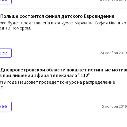
 Польше состоится финал детского Евровидения
кже будет представлена в конкурсе. Украинка София Иванько
од 13 номером.
нее
24 ноября 2019,
в Днепропетровской области покажет истинные мотив
 при лишении эфира телеканала "112"
019 года Нацсовет проведет конкурс на распределение
от
нее
5 ноября 2019,