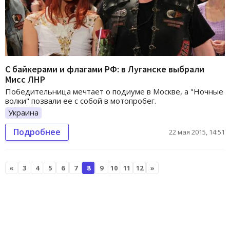
С байкерами и флагами РФ: в Луганске выбрали
Мисс ЛНР
Победительница мечтает о подиуме в Москве, а "Ночные
волки" позвали ее с собой в мотопробег.
Украина
Подробнее
22 мая 2015, 14:51
«
3
4
5
6
7
8
9
10
11
12
»