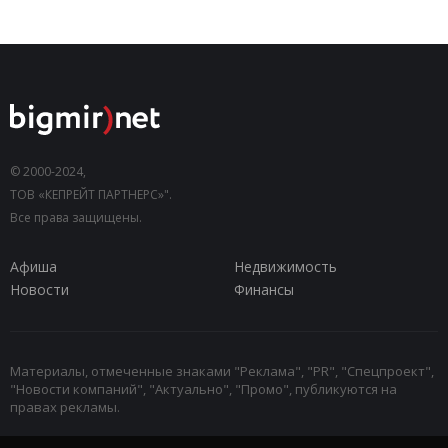
© 2000-2024,
ТОВ «КЕПРЕЙТ ПАРТНЕРС»".
Все права защищены.
Афиша
Недвижимость
Новости
Финансы
Материалы, отмеченные знаками "Реклама", "PR", "Спецпроект",
"Новости компаний", "Актуально", "Промо", публикуются на
правах рекламы.