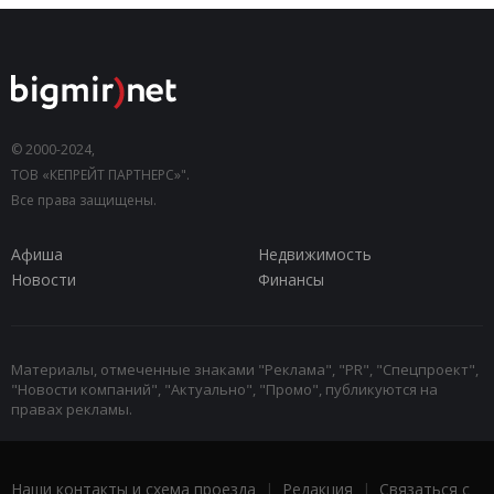
© 2000-2024,
ТОВ «КЕПРЕЙТ ПАРТНЕРС»".
Все права защищены.
Афиша
Недвижимость
Новости
Финансы
Материалы, отмеченные знаками "Реклама", "PR", "Спецпроект",
"Новости компаний", "Актуально", "Промо", публикуются на
правах рекламы.
Наши контакты и схема проезда
|
Редакция
|
Связаться с