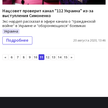
Нацсовет проверит канал "112 Украина" из-за
выступления Симоненко
Экс-нардеп рассказал в эфире канала о "гражданской
войне" в Украине и "обороняющихся" боевиках
Украина
Подробнее
20 августа 2020, 13:46
«
6
7
8
9
10
11
12
13
14
15
»