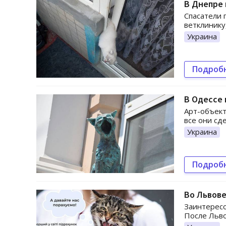
В Днепре 
Спасатели 
ветклинику,
Украина
Подроб
В Одессе 
Арт-объект
все они сд
Украина
Подроб
Во Львове
Заинтересо
После Льво