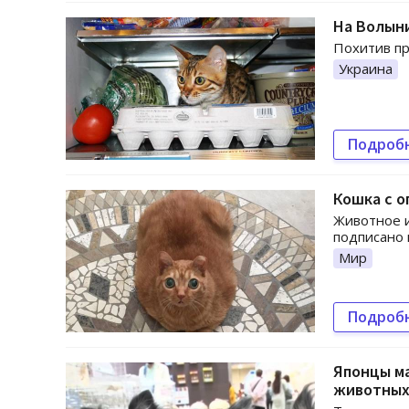
На Волыни
Похитив пр
Украина
Подроб
Кошка с о
Животное и
подписано 
Мир
Подроб
Японцы ма
животны