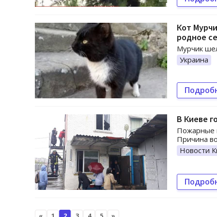
Кот Мурчи
родное с
Мурчик шел
Украина
Подроб
В Киеве г
Пожарные в
Причина во
Новости К
Подроб
«
1
2
3
4
5
»