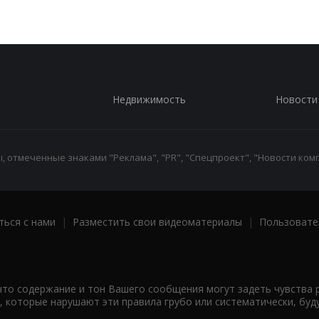
Недвижимость
Новости
 отмеченные знаками "Реклама", "PR", "Спецпроект", "Новости комп
ться с нами
|
Разместить свои видеоматериалы
|
Пользовате
что содержание и тон Вашего сообщения могут задеть чувства 
 которые нарушают эти правила грубо или систематически, буд