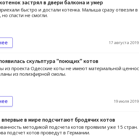
котенок застрял в двери балкона и умер
приехали быстро и достали котенка. Малыша сразу отвезли в
 но спасти не смогли.
нее
17 августа 2019,
появилась скульптура "поющих" котов
ы из проекта Одесские коты не имеют материальной ценнос
еланы из полиэфирной смолы.
нее
19 июля 2019,
 впервые в мире подсчитают бродячих котов
ванность методикой подсчета котов проявили уже 15 стран.
ва подсчет котов проведут в Германии.