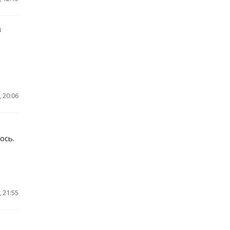
в
 20:06
ось.
 21:55