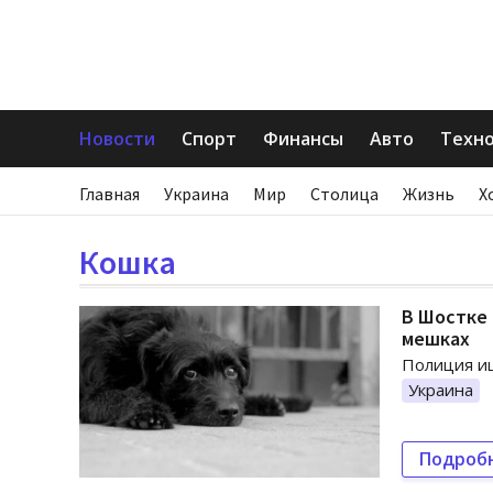
Новости
Спорт
Финансы
Авто
Техн
Главная
Украина
Мир
Столица
Жизнь
Х
Кошка
В Шостке 
мешках
Полиция ищ
Украина
Подроб