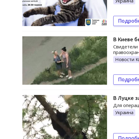
Украина
Подроб
В Киеве б
Свидетели 
правоохран
Новости К
Подроб
В Луцке з
Для операц
Украина
Подроб