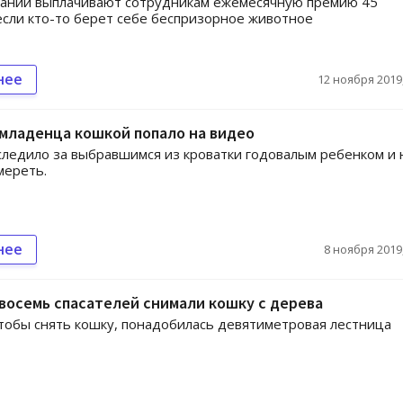
пании выплачивают сотрудникам ежемесячную премию 45
если кто-то берет себе беспризорное животное
нее
12 ноября 2019,
младенца кошкой попало на видео
ледило за выбравшимся из кроватки годовалым ребенком и 
мереть.
нее
8 ноября 2019,
восемь спасателей снимали кошку с дерева
чтобы снять кошку, понадобилась девятиметровая лестница