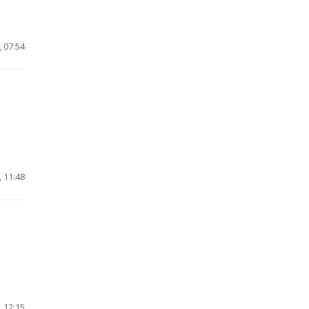
 07:54
 11:48
 12:15