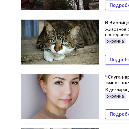
Подроб
В Виннице
Животное с
посторонни
Украина
Подроб
“Слуга на
животное
В декларац
Украина
Подроб