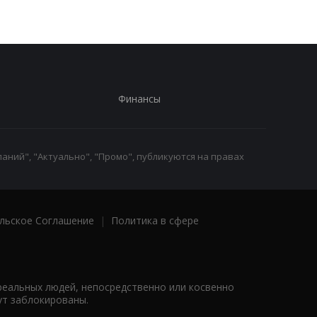
Финансы
аний", "Актуально", "Промо", публикуются на правах
льское Соглашение
|
Политика в сфере
реальных людей, непосредственно или косвенно
ут заблокированы.