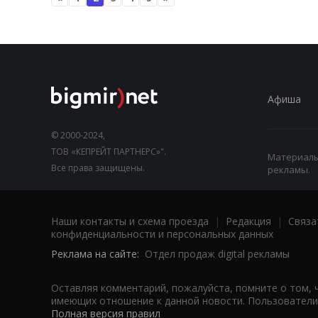
Афиша
© 2000-2024,
ТОВ «КЕПРЕЙТ ПАРТНЕРС»".
Материалы,
Все права защищены.
рекламы.
Наши контакты и схема проезда
|
Редакция
|
Связа
конфиденциальности и персональных данных
Реклама на сайте:
Отдел продаж digital рекламы
Оставляя комментарий, пожалуйста, помните о том, 
имеющих отношение к данной новости. Пользователи,
Полная версия правил