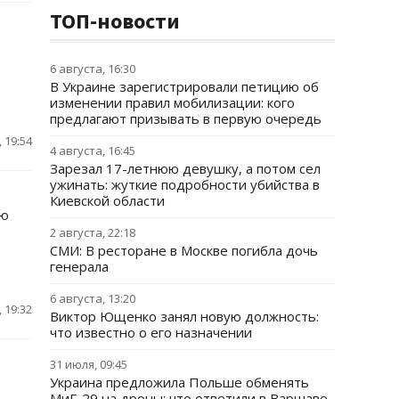
ТОП-новости
6 августа, 16:30
В Украине зарегистрировали петицию об
изменении правил мобилизации: кого
предлагают призывать в первую очередь
 19:54
4 августа, 16:45
Зарезал 17-летнюю девушку, а потом сел
ужинать: жуткие подробности убийства в
Киевской области
ую
2 августа, 22:18
СМИ: В ресторане в Москве погибла дочь
генерала
6 августа, 13:20
 19:32
Виктор Ющенко занял новую должность:
что известно о его назначении
31 июля, 09:45
Украина предложила Польше обменять
МиГ-29 на дроны: что ответили в Варшаве