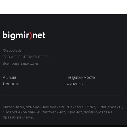
© 2000-2024,
ТОВ «КЕПРЕЙТ ПАРТНЕРС»".
Все права защищены.
Афиша
Недвижимость
Новости
Финансы
Материалы, отмеченные знаками "Реклама", "PR", "Спецпроект",
"Новости компаний", "Актуально", "Промо", публикуются на
правах рекламы.