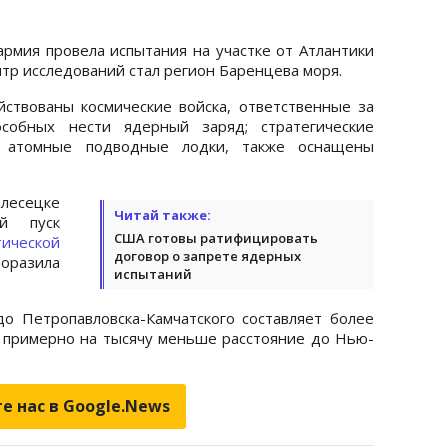
армия провела испытания на участке от Атлантики
нтр исследований стал регион Баренцева моря.
йствованы космические войска, ответственные за
пособных нести ядерный заряд; стратегические
 атомные подводные лодки, также оснащены
лесецке
Читай также:
ый пуск
США готовы ратифицировать
ической
договор о запрете ядерных
поразила
испытаний
до Петропавловска-Камчатского составляет более
 примерно на тысячу меньше расстояние до Нью-
е нас в Google.News