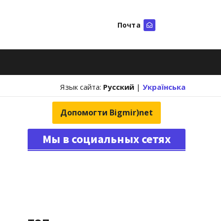
Почта
Искать
Язык сайта:
Русский
|
Українська
Допомогти Bigmir)net
Мы в социальных сетях