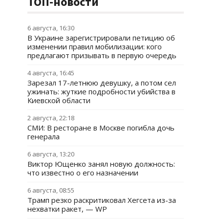
ТОП-новости
6 августа, 16:30
В Украине зарегистрировали петицию об
изменении правил мобилизации: кого
предлагают призывать в первую очередь
4 августа, 16:45
Зарезал 17-летнюю девушку, а потом сел
ужинать: жуткие подробности убийства в
Киевской области
2 августа, 22:18
СМИ: В ресторане в Москве погибла дочь
генерала
6 августа, 13:20
Виктор Ющенко занял новую должность:
что известно о его назначении
6 августа, 08:55
Трамп резко раскритиковал Хегсета из-за
нехватки ракет, — WP