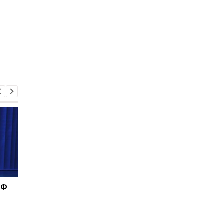
РФ
FT: Россия готовилась
Иран обладает уран
ударить ядерными
для трех ядерных б
боеголовками по Европе
- СМИ