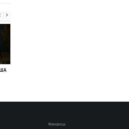
США
"Адские" санкции США
Адские санкции.
против РФ: реакция
Решение Сената СШ
Зеленского
Финансы