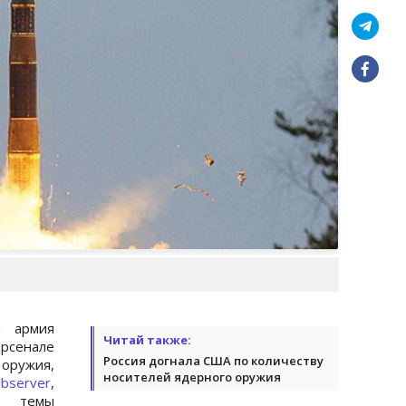
я армия
Читай также:
арсенале
Россия догнала США по количеству
ружия,
носителей ядерного оружия
bserver
,
м темы