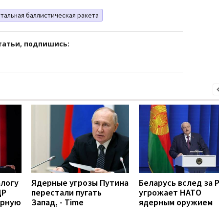
тальная баллистическая ракета
татьи, подпишись:
алогу
Ядерные угрозы Путина
Беларусь вслед за 
ДР
перестали пугать
угрожает НАТО
ерную
Запад, - Time
ядерным оружием