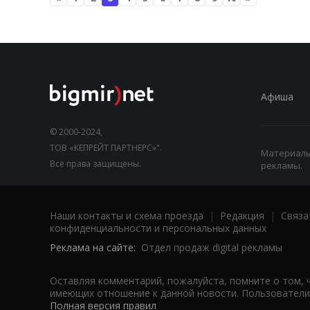
Афиша
© 2000-2024,
ТОВ «КЕПРЕЙТ ПАРТНЕРС»".
Материалы,
Все права защищены.
рекламы.
Наши контакты и схема проезда
|
Редакция
|
Связа
конфиденциальности и персональных данных
Реклама на сайте:
Отдел продаж digital рекламы
Оставляя комментарий, пожалуйста, помните о том, 
имеющих отношение к данной новости. Пользователи,
Полная версия правил