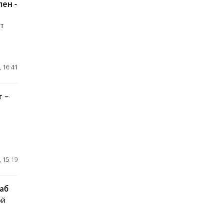
ен -
ет
 16:41
т –
 15:19
аб
ой