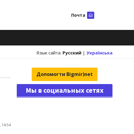
Почта
Искать
Язык сайта:
Русский
|
Українська
Допомогти Bigmir)net
Мы в социальных сетях
 14:54