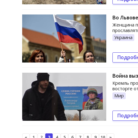
Во Львове
Женщина пр
прославлят
Украина
Подроб
Война выз
Кремль про
восторге о
Мир
Подроб
«
1
2
3
4
5
6
7
8
9
10
»