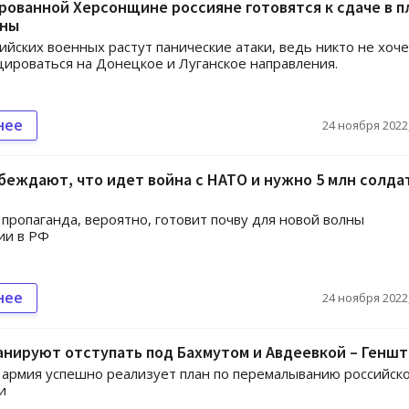
рованной Херсонщине россияне готовятся к сдаче в пл
оны
ийских военных растут панические атаки, ведь никто не хоч
ироваться на Донецкое и Луганское направления.
нее
24 ноября 2022,
беждают, что идет война с НАТО и нужно 5 млн солда
 пропаганда, вероятно, готовит почву для новой волны
ии в РФ
нее
24 ноября 2022,
анируют отступать под Бахмутом и Авдеевкой – Геншт
 армия успешно реализует план по перемалыванию российск
и