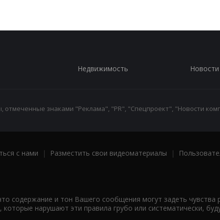
Недвижимость
Новости
 отмеченные знаками "Реклама", "PR", "Спецпроект", "Новости комп
ться с нами
|
Разместить свои видеоматериалы
|
Пользовате
что содержание и тон Вашего сообщения могут задеть чувства 
 которые нарушают эти правила грубо или систематически, буд