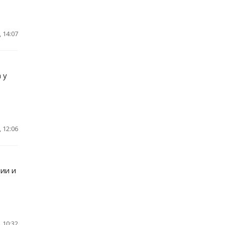
 14:07
 у
 12:06
ии и
 10:32