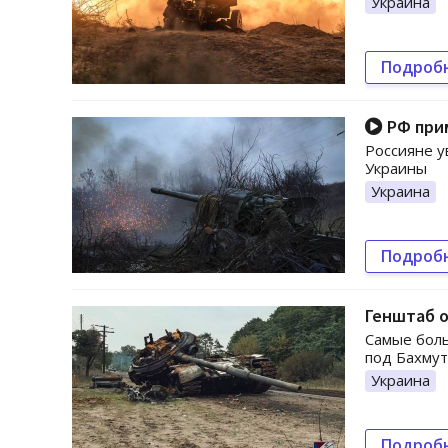
Украина
Подроб
РФ прим
Россияне у
Украины
Украина
Подроб
Генштаб о
Самые боль
под Бахму
Украина
Подроб