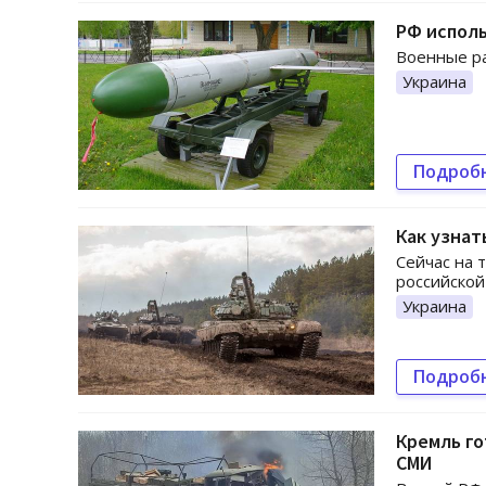
РФ испол
Военные ра
Украина
Подроб
Как узнат
Сейчас на 
российской
Украина
Подроб
Кремль го
СМИ