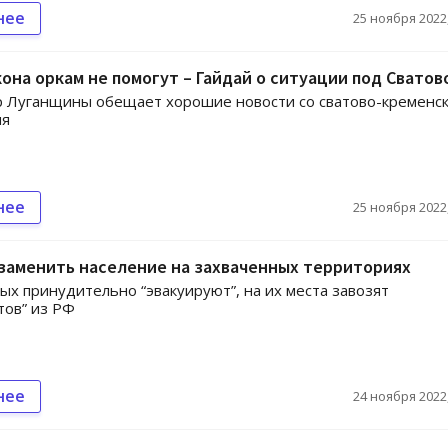
нее
25 ноября 2022,
она оркам не помогут – Гайдай о ситуации под Сватов
 Луганщины обещает хорошие новости со сватово-кременс
ия
нее
25 ноября 2022,
заменить население на захваченных территориях
ых принудительно “эвакуируют”, на их места завозят
тов” из РФ
нее
24 ноября 2022,