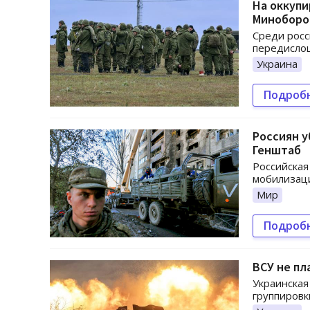
На оккупи
Минобор
Среди росс
передислоц
Украина
Подроб
Россиян у
Генштаб
Российская
мобилизац
Мир
Подроб
ВСУ не пл
Украинская
группировк