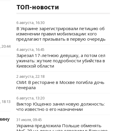
ТОП-новости
6 августа, 16:30
В Украине зарегистрировали петицию об
изменении правил мобилизации: кого
предлагают призывать в первую очередь
 20:44
4 августа, 16:45
Зарезал 17-летнюю девушку, а потом сел
ужинать: жуткие подробности убийства в
Киевской области
2 августа, 22:18
СМИ: В ресторане в Москве погибла дочь
генерала
6 августа, 13:20
 18:13
Виктор Ющенко занял новую должность:
что известно о его назначении
нину
31 июля, 09:45
Украина предложила Польше обменять
МиГ-29 на дроны: что ответили в Варшаве