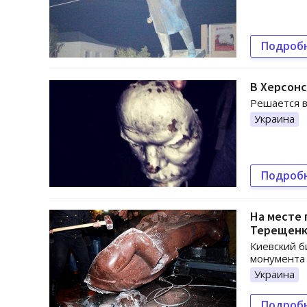
Подроб
В Херсонс
Решается в
Украина
Подроб
На месте 
Терещенк
Киевский б
монумента 
Украина
Подроб