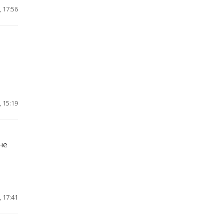
 17:56
 15:19
не
 17:41