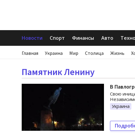
Новости
Спорт
Финансы
Авто
Техн
Главная
Украина
Мир
Столица
Жизнь
Х
Памятник Ленину
В Павлог
Свою иници
Независимо
Украина
Подроб