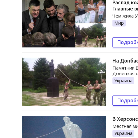
Распад ко
Главные 
Чем жила У
Мир
Подроб
На Донбас
Памятник В
Донецкая о
Украина
Подроб
В Херсонс
Местная ми
Украина