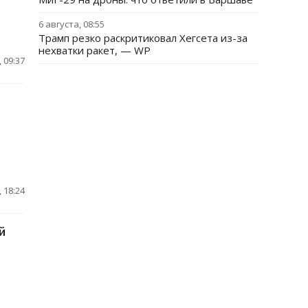
6 августа, 08:55
Трамп резко раскритиковал Хегсета из-за
нехватки ракет, — WP
 09:37
 18:24
й