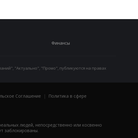
Финансы
аний", "Актуально", "Промо", публикуются на правах
льское Соглашение
|
Политика в сфере
реальных людей, непосредственно или косвенно
ут заблокированы.