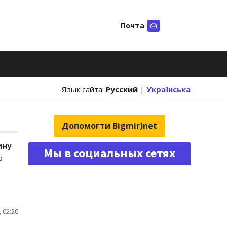
Почта
Искать
Язык сайта:
Русский
|
Українська
Допомогти Bigmir)net
ину
Мы в социальных сетях
ю
 02:20