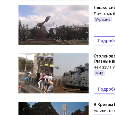
Ляшко сн
Памятник б
Украина
Подроб
Столкнове
Главные 
Чем жила У
Мир
Подроб
В Кривом 
Активисты 