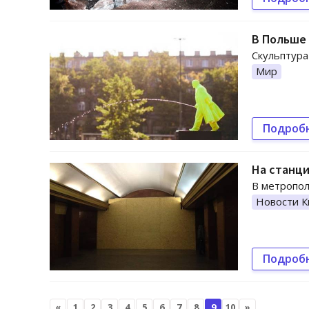
В Польше
Скульптура
Мир
Подроб
На станци
В метропол
Новости К
Подроб
«
1
2
3
4
5
6
7
8
9
10
»