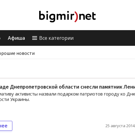
о
Афиша
Все категории
орошие новости
раде Днепропетровской области снесли памятник Лен
ативу активисты назвали подарком патриотов городу ко Дн
сти Украины.
нее
25 августа 2014,