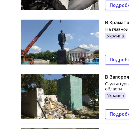
Подроб
В Крамато
На главной
Украина
Подроб
В Запоро
Скульптуры
области.
Украина
Подроб