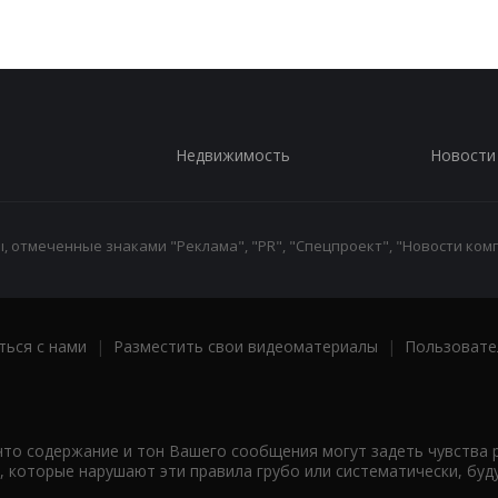
Недвижимость
Новости
 отмеченные знаками "Реклама", "PR", "Спецпроект", "Новости комп
ться с нами
|
Разместить свои видеоматериалы
|
Пользовате
что содержание и тон Вашего сообщения могут задеть чувства 
 которые нарушают эти правила грубо или систематически, буд