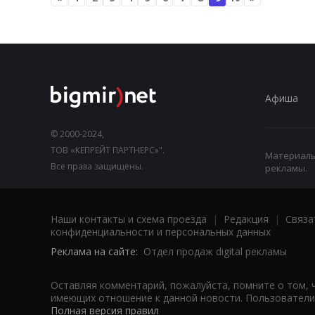
Афиша
© 2000-2024,
ТОВ «КЕПРЕЙТ ПАРТНЕРС»".
Материалы,
Все права защищены.
рекламы.
Наши контакты и схема проезда
|
Редакция
|
Связа
конфиденциальности и персональных данных
Реклама на сайте:
Отдел продаж digital рекламы
Оставляя комментарий, пожалуйста, помните о том, 
имеющих отношение к данной новости. Пользователи,
Полная версия правил