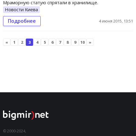
Мраморную статую спрятали в хранилище.
Новости Киева
Подробнее
4 июня 2015, 13:51
«
1
2
3
4
5
6
7
8
9
10
»
© 2000-2024,