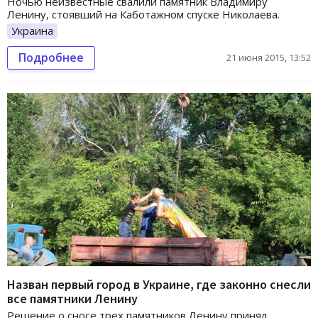
Ночью неизвестные свалили памятник Владимиру
Ленину, стоявший на Каботажном спуске Николаева.
Украина
Подробнее
21 июня 2015, 13:52
Назван первый город в Украине, где законно снесли
все памятники Ленину
Решение о сносе трех памятников Ленину принял