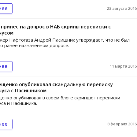
нее
23 августа 2016,
принес на допрос в НАБ скрины переписки с
чусом
жер Нафтогаза Андрей Пасишник утверждает, что не был
о ранее назначенном допросе.
нее
11 марта 2016,
ещенко опубликовал скандальную переписку
чуса с Пасишником
енко опубликовал в своем блоге скриншот переписки
са и Пасишника.
нее
8 февраля 2016,