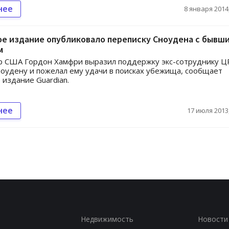
нее
8 января 2014,
е издание опубликовало переписку Сноудена с бывш
м
р США Гордон Хамфри выразил поддержку экс-сотруднику Ц
оудену и пожелал ему удачи в поисках убежища, сообщает
 издание Guardian.
нее
17 июля 2013,
Недвижимость
Новости