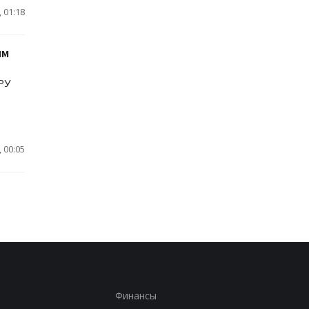
 01:18
им
РУ
 00:05
Финансы