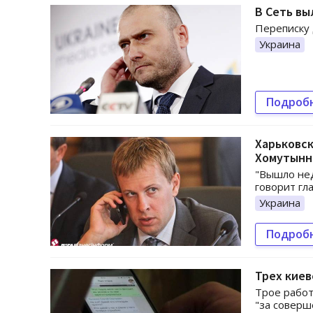
В Сеть вы
Переписку
Украина
Подроб
Харьковс
Хомутынн
"Вышло нед
говорит гл
Украина
Подроб
Трех киев
Трое работ
"за соверш