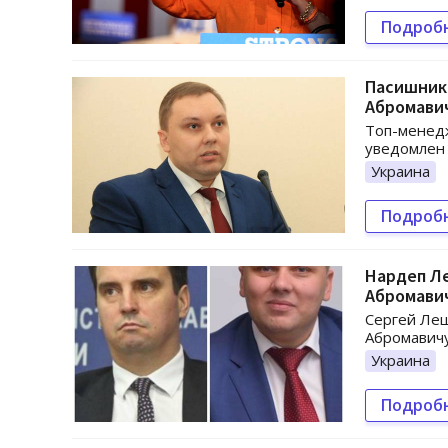
Подроб
Пасишник 
Абромави
Топ-менед
уведомлен 
Украина
Подроб
Нардеп Л
Абромави
Сергей Лещ
Абромавичу
Украина
Подроб