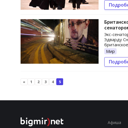
Подроб
Британско
сенаторо
Экс-сенато
Эдварду Сн
британское
Мир
Подроб
«
1
2
3
4
5
Афиша