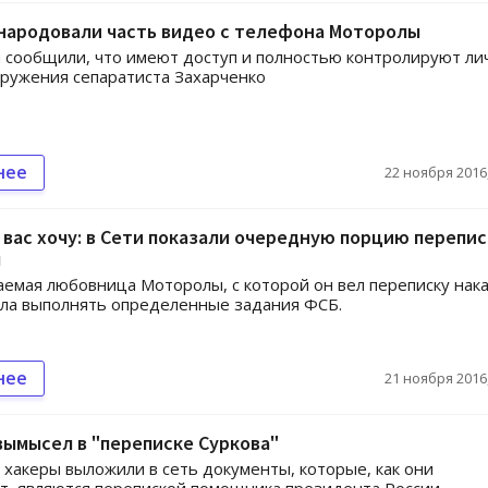
народовали часть видео с телефона Моторолы
 сообщили, что имеют доступ и полностью контролируют л
ружения сепаратиста Захарченко
нее
22 ноября 2016,
 вас хочу: в Сети показали очередную порцию перепи
ы
емая любовница Моторолы, с которой он вел переписку нак
гла выполнять определенные задания ФСБ.
нее
21 ноября 2016,
вымысел в "переписке Суркова"
 хакеры выложили в сеть документы, которые, как они