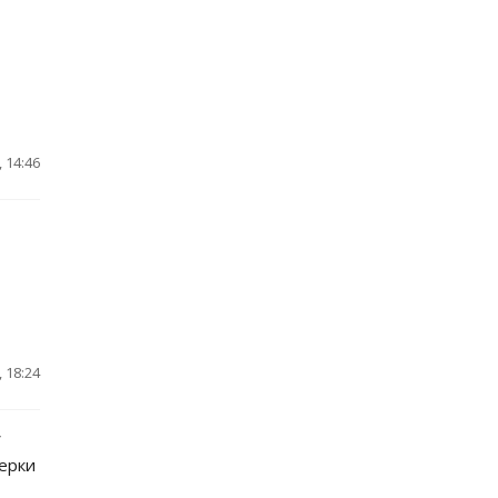
 14:46
 18:24
у
ерки