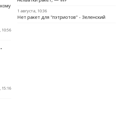
скому
1 августа, 10:36
Нет ракет для "пэтриотов" - Зеленский
 10:56
-
 15:16