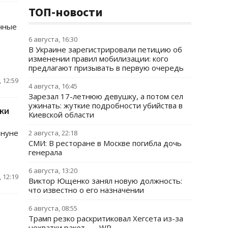
ТОП-новости
ичные
6 августа, 16:30
В Украине зарегистрировали петицию об
изменении правил мобилизации: кого
предлагают призывать в первую очередь
 12:59
4 августа, 16:45
Зарезал 17-летнюю девушку, а потом сел
ужинать: жуткие подробности убийства в
ски
Киевской области
ануне
2 августа, 22:18
СМИ: В ресторане в Москве погибла дочь
генерала
6 августа, 13:20
 12:19
Виктор Ющенко занял новую должность:
что известно о его назначении
6 августа, 08:55
Трамп резко раскритиковал Хегсета из-за
нехватки ракет, — WP