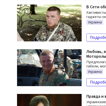
В Сети об
Хактивисты
гаджеты ок
Украина
Подроб
Любовь, я
Моторол
Предполага
гибели, мо
Украина
Подроб
Правда и 
Украинские