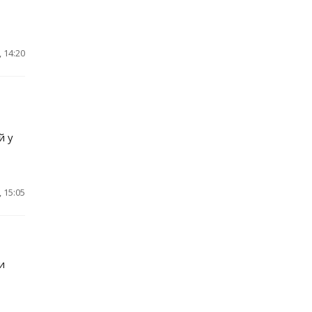
 14:20
й у
 15:05
и