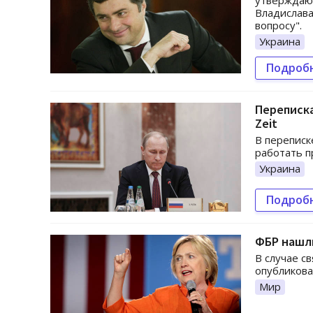
утверждают
Владислава
вопросу".
Украина
Подроб
Переписка
Zeit
В переписк
работать п
Украина
Подроб
ФБР нашл
В случае с
опубликова
Мир