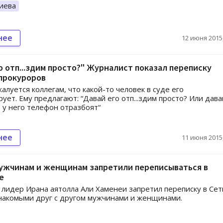
иева
нее
12 июня 2015,
о отп...здим просто?" Журналист показал переписку
прокуроров
алуется коллегам, что какой-то человек в суде его
ует. Ему предлагают: “Давай его отп...здим просто? Или дава
е у него телефон отразбоят“
нее
11 июня 2015,
мужчинам и женщинам запретили переписываться в
е
лидер Ирана аятолла Али Хаменеи запретил переписку в Сет
накомыми друг с другом мужчинами и женщинами.