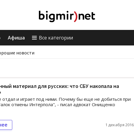
о
Афиша
Все категории
орошие новости
ный материал для русских: что СБУ накопала на
о
е отдал и играет под ними. Почему бы еще не добиться при
алок отмены Интерпола", - писал адвокат Онищенко
нее
1 декабря 2016,