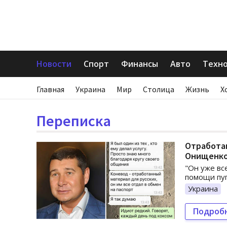
Новости
Спорт
Финансы
Авто
Техн
Главная
Украина
Мир
Столица
Жизнь
Х
Переписка
Отработан
Онищенк
"Он уже вс
помощи пуг
Украина
Подроб