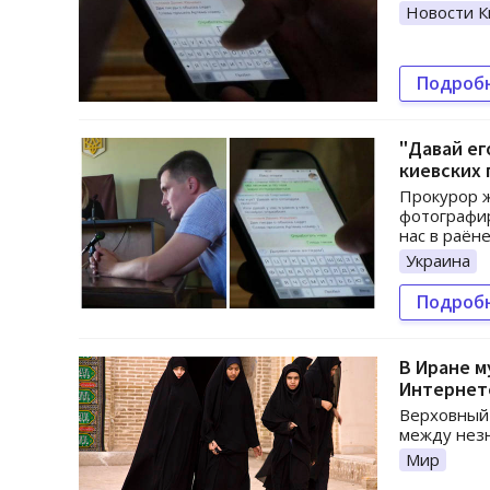
Новости К
Подроб
"Давай ег
киевских 
Прокурор ж
фотографир
нас в раён
Украина
Подроб
В Иране 
Интернет
Верховный 
между нез
Мир