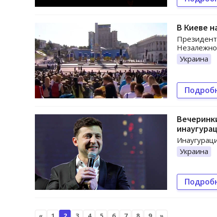
В Киеве н
Президент 
Незалежнос
Украина
Подроб
Вечеринки
инаугура
Инаугураци
Украина
Подроб
«
1
2
3
4
5
6
7
8
9
»