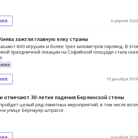
нее
6 апреля 2020,
Киева зажгли главную елку страны
ашают 800 игрушек и более трех километров гирлянд. В это
икой праздничной локации на Софийской площади стала сказ
е.
иева
нее
19 декабря 2019,
и отмечают 30-летие падения Берлинской стены
пройдет целый ряд памятных мероприятий, в том числе возл
на улице Бернауер штрассе.
нее
9 ноября 2019,