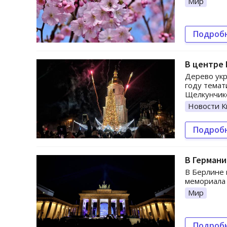
Мир
Подроб
В центре 
Дерево укр
году темат
Щелкунчик
Новости К
Подроб
В Германи
В Берлине 
мемориала 
Мир
Подроб