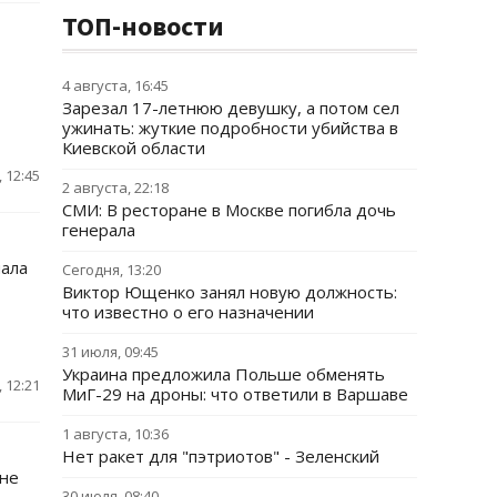
ТОП-новости
4 августа, 16:45
Зарезал 17-летнюю девушку, а потом сел
ужинать: жуткие подробности убийства в
Киевской области
 12:45
2 августа, 22:18
СМИ: В ресторане в Москве погибла дочь
генерала
иала
Сегодня, 13:20
Виктор Ющенко занял новую должность:
что известно о его назначении
31 июля, 09:45
Украина предложила Польше обменять
 12:21
МиГ-29 на дроны: что ответили в Варшаве
1 августа, 10:36
Нет ракет для "пэтриотов" - Зеленский
ине
30 июля, 08:40