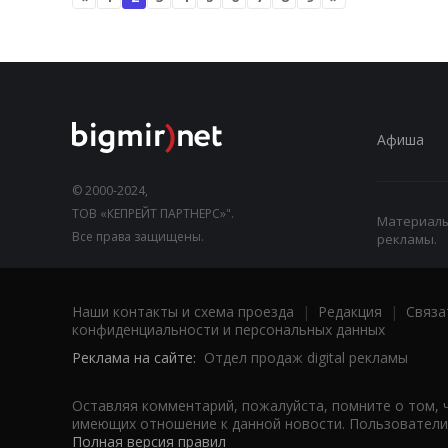
Афиша
© 2000-2024,
ТОВ «КЕПРЕЙТ ПАРТНЕРС»".
Материалы,
Все права защищены.
рекламы.
Наши контакты и схема проезда
|
Редакция
|
Связа
конфиденциальности и персональных данных
Реклама на сайте:
Отдел продаж digital рекламы
Оставляя комментарий, пожалуйста, помните о том, 
имеющих отношение к данной новости. Пользователи,
Полная версия правил