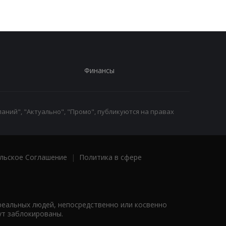
Финансы
аний", "Актуально", "Промо", публикуются на правах
льское Соглашение
|
Политика в сфере
реальных людей, непосредственно или косвенно
ут заблокированы.