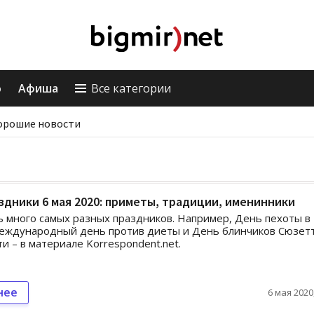
о
Афиша
Все категории
орошие новости
здники 6 мая 2020: приметы, традиции, именинники
ь много самых разных праздников. Например, День пехоты в
еждународный день против диеты и День блинчиков Сюзетт
и – в материале Korrespondent.net.
нее
6 мая 2020,