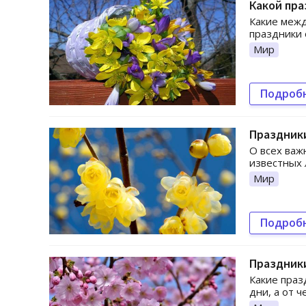
Какой пра
Какие межд
праздники 
Мир
Подроб
Праздники
О всех важ
известных 
Мир
Подроб
Праздники
Какие праз
дни, а от 