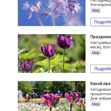
Рассаднице
Korresponde
Мир
Подроб
Праздники
Наступивша
месяц. Kor
Мир
Подроб
Какой пра
Сегодняшни
процентной
Дне азбуки
Мир