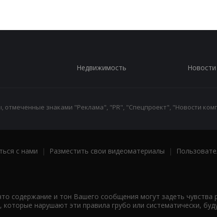
Недвижимость
Новости
 отмеченные знаками "Реклама", "PR", "Спецпроект", "Новости комп
ться с нами
|
Разместить свои видеоматериалы
|
Пользовате
что содержание и тон Вашего сообщения могут задеть чувства 
 которые нарушают эти правила грубо или систематически, буд