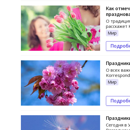
Как отмеч
празднов
О традиция
расскажет 
Мир
Подроб
Праздники
О всех важ
Korresponde
Мир
Подроб
Праздники
Сегодня в 