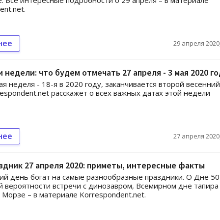
. Все интересные подробности о 29 апреля – в материале
nt.net.
нее
29 апреля 2020,
 недели: что будем отмечать 27 апреля - 3 мая 2020 го
я неделя - 18-я в 2020 году, заканчивается второй весенний
respondent.net расскажет о всех важных датах этой недели
нее
27 апреля 2020,
здник 27 апреля 2020: приметы, интересные факты
й день богат на самые разнообразные праздники. О Дне 50
 вероятности встречи с динозавром, Всемирном дне тапира
 Морзе – в материале Korrespondent.net.