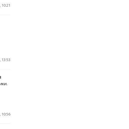
 10:21
в
 13:53
ы
ики.
 10:56