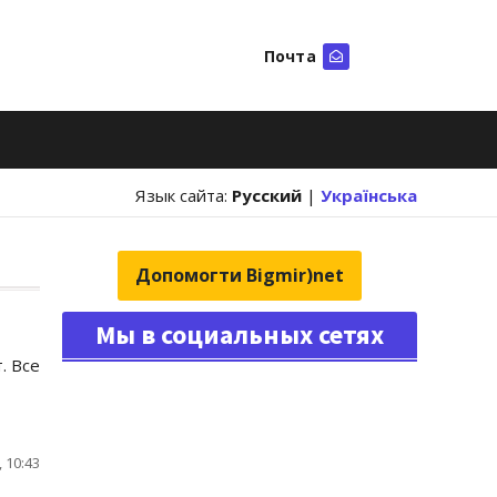
Почта
Искать
Язык сайта:
Русский
|
Українська
Допомогти Bigmir)net
Мы в социальных сетях
. Все
 10:43