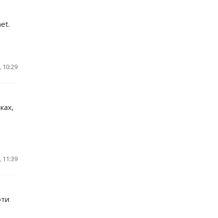
et.
 10:29
ках,
 11:39
эти