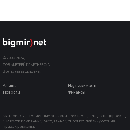
© 2000-2024,
ТОВ «КЕПРЕЙТ ПАРТНЕРС»".
Все права защищены.
Афиша
Недвижимость
Новости
Финансы
Материалы, отмеченные знаками "Реклама", "PR", "Спецпроект",
"Новости компаний", "Актуально", "Промо", публикуются на
правах рекламы.