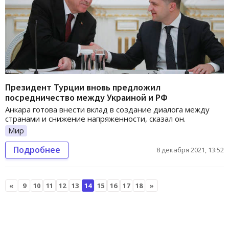
Президент Турции вновь предложил
посредничество между Украиной и РФ
Анкара готова внести вклад в создание диалога между
странами и снижение напряженности, сказал он.
Мир
Подробнее
8 декабря 2021, 13:52
«
9
10
11
12
13
14
15
16
17
18
»