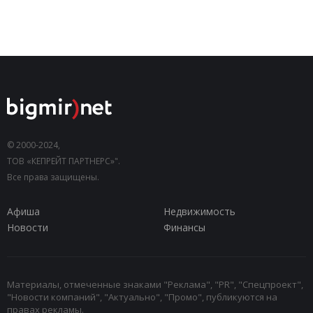
© 2000-2024,
ТОВ «КЕПРЕЙТ ПАРТНЕРС»".
Все права защищены.
Афиша
Недвижимость
Новости
Финансы
Материалы, отмеченные знаками "Реклама", "PR", "Спецпроект",
"Новости компаний", "Актуально", "Промо", публикуются на
правах рекламы.