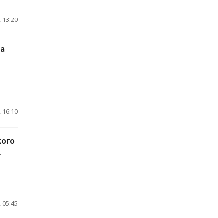
 13:20
ва
 16:10
кого
к
 05:45