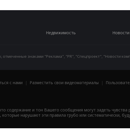
Недвижимость
Новости
 отмеченные знаками "Реклама", "PR", "Спецпроект", "Новости комп
ться с нами
|
Разместить свои видеоматериалы
|
Пользовате
что содержание и тон Вашего сообщения могут задеть чувства 
 которые нарушают эти правила грубо или систематически, буд