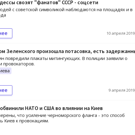
дессы свозят "фанатов" СССР - соцсети
дей с советской символикой наблюдаются на площадях и в
ода
нее
10 апреля 2019,
ом Зеленского произошла потасовка, есть задержанн
н повредили плакаты митингующих. В полиции заявили о
 провокаторов.
иева
нее
9 апреля 2019,
обвинили НАТО и США во влиянии на Киев
верены, что усиление черноморского фланга - это способ
ь Киев к провокациям.