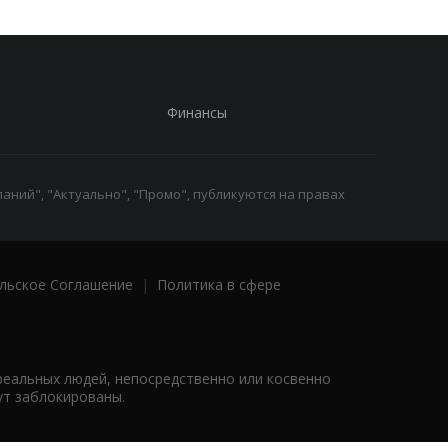
Финансы
аний", "Актуально", "Промо", публикуются на правах
льское Соглашение
|
Политика в сфере
реальных людей, непосредственно или косвенно
ут заблокированы.