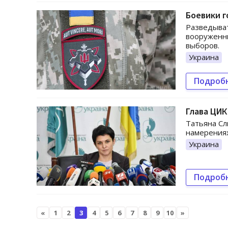
Боевики г
Разведыват
вооруженны
выборов.
Украина
Подроб
Глава ЦИК
Татьяна Сл
намерения
Украина
Подроб
«
1
2
3
4
5
6
7
8
9
10
»