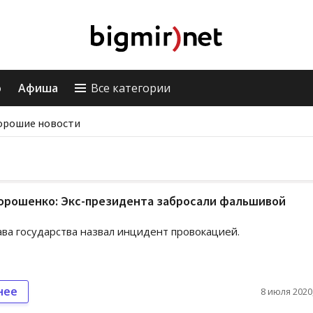
о
Афиша
Все категории
орошие новости
Порошенко: Экс-президента забросали фальшивой
ва государства назвал инцидент провокацией.
нее
8 июля 2020,