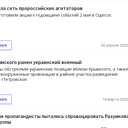
ла сеть пророссийских агитаторов
готовили акции к годовщине событий 2 мая в Одессе.
нее
30 апреля 2020,
ымского ранен украинский военный
ы обстреляли украинские позиции вблизи Крымского, а такж
вооруженные провокации в районе участка разведения
-Петровское.
нее
14 марта 2020,
е пропагандисты пытались спровоцировать Разумкова
вропы