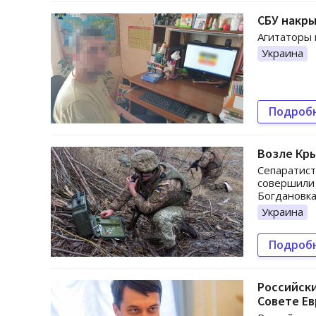
СБУ накры
Агитаторы 
Украина
Подроб
Возле Кр
Сепаратист
совершили 
Богдановка
Украина
Подроб
Российски
Совете Е