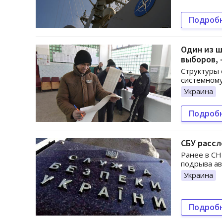
Подроб
Один из ш
выборов, 
Структуры 
системному
Украина
Подроб
СБУ расс
Ранее в СН
подрыва ав
Украина
Подроб