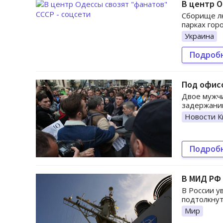
В центр О
Сборище лю
парках гор
Украина
Подроб
Под офис
Двое мужчи
задержании
Новости К
Подроб
В МИД РФ 
В России у
подтолкнут
Мир