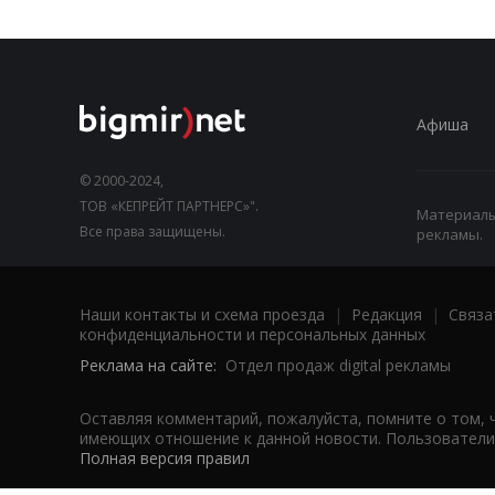
Афиша
© 2000-2024,
ТОВ «КЕПРЕЙТ ПАРТНЕРС»".
Материалы,
Все права защищены.
рекламы.
Наши контакты и схема проезда
|
Редакция
|
Связа
конфиденциальности и персональных данных
Реклама на сайте:
Отдел продаж digital рекламы
Оставляя комментарий, пожалуйста, помните о том, 
имеющих отношение к данной новости. Пользователи,
Полная версия правил