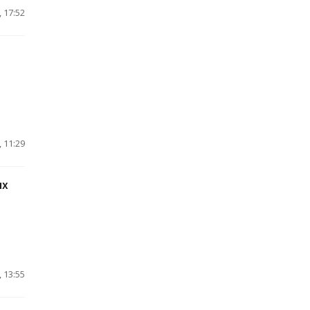
 17:52
 11:29
их
 13:55