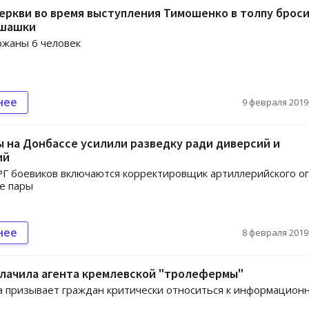
еркви во время выступления Тимошенко в толпу брос
 шашки
ржаны 6 человек
нее
9 февраля 2019,
 на Донбассе усилили разведку ради диверсий и
ий
РГ боевиков включаются корректировщик артиллерийского ог
е пары
нее
8 февраля 2019,
блачила агента кремлевской "тролефермы"
 призывает граждан критически относиться к информацион