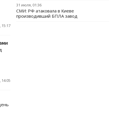
31 июля, 01:36
СМИ: РФ атаковала в Киеве
производивший БПЛА завод
 15:17
ами
д
 14:05
день