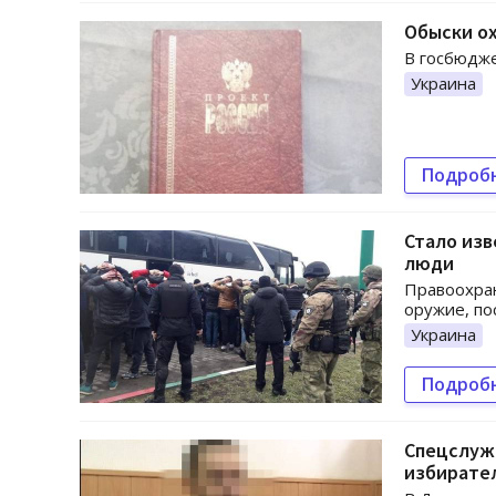
Обыски о
В госбюдже
Украина
Подроб
Стало из
люди
Правоохран
оружие, по
Украина
Подроб
Спецслуж
избирател