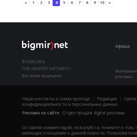
«
1
2
3
4
5
6
7
8
9
10
»
Афиша
© 2000-2024,
ТОВ «КЕПРЕЙТ ПАРТНЕРС»".
Материалы,
Все права защищены.
рекламы.
Наши контакты и схема проезда
|
Редакция
|
Связа
конфиденциальности и персональных данных
Реклама на сайте:
Отдел продаж digital рекламы
Оставляя комментарий, пожалуйста, помните о том, 
имеющих отношение к данной новости. Пользователи,