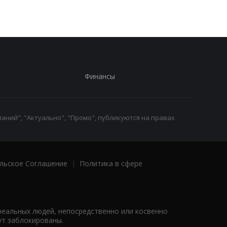
Финансы
аний", "Актуально", "Промо", публикуются на правах
льское Соглашение
|
Политика в сфере
реальных людей, непосредственно или косвенно
ут заблокированы.