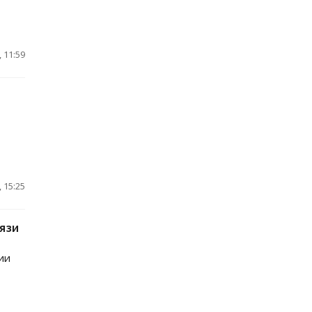
 11:59
 15:25
язи
ии