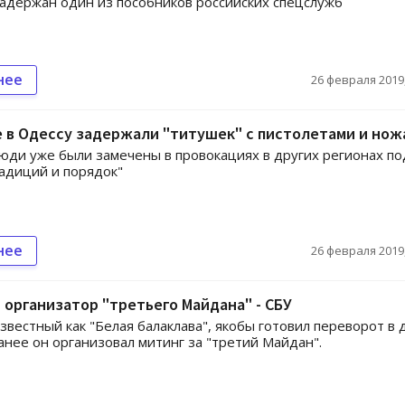
адержан один из пособников российских спецслужб
нее
26 февраля 2019,
 в Одессу задержали "титушек" с пистолетами и нож
ди уже были замечены в провокациях в других регионах по
адиций и порядок"
нее
26 февраля 2019,
организатор "третьего Майдана" - СБУ
звестный как "Белая балаклава", якобы готовил переворот в 
анее он организовал митинг за "третий Майдан".