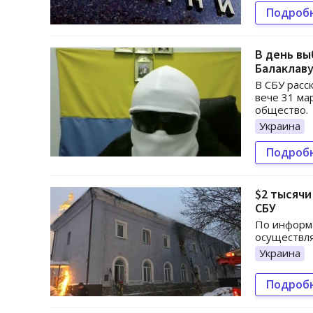
Подроб
В день вы
Балаклаву
В СБУ расс
вече 31 ма
общество.
Украина
Подроб
$2 тысячи
СБУ
По информ
осуществля
Украина
Подроб