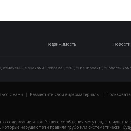
Недвижимость
Новости
 отмеченные знаками "Реклама", "PR", "Спецпроект", "Новости комп
ться с нами
|
Разместить свои видеоматериалы
|
Пользовате
что содержание и тон Вашего сообщения могут задеть чувства 
 которые нарушают эти правила грубо или систематически, буд