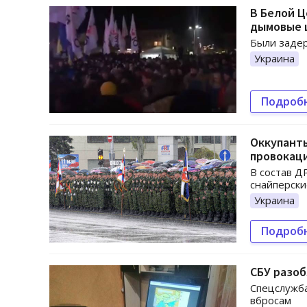
В Белой Ц
дымовые
Были заде
Украина
Подроб
Оккупанты
провокац
В состав Д
снайперски
Украина
Подроб
СБУ разо
Спецслужба
вбросам