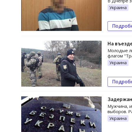
В Днепре з
Украина
Подроб
На въезде
Молодые лю
флагом "Тр
Украина
Подроб
Задержан 
Мужчина, и
выборов. Р
Украина