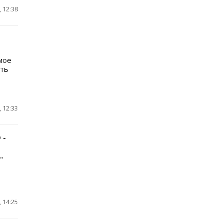
 12:38
мое
ать
 12:33
 -
"
 14:25