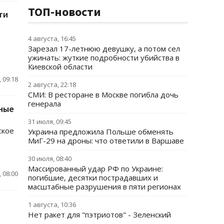
ТОП-новости
ти
4 августа, 16:45
Зарезал 17-летнюю девушку, а потом сел
ужинать: жуткие подробности убийства в
Киевской области
 09:18
2 августа, 22:18
СМИ: В ресторане в Москве погибла дочь
генерала
нные
31 июля, 09:45
ское
Украина предложила Польше обменять
МиГ-29 на дроны: что ответили в Варшаве
30 июля, 08:40
Массированный удар РФ по Украине:
 08:00
погибшие, десятки пострадавших и
масштабные разрушения в пяти регионах
1 августа, 10:36
Нет ракет для "пэтриотов" - Зеленский