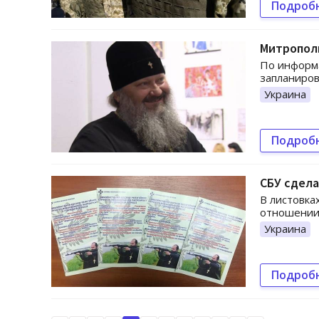
Подроб
Митрополи
По информ
запланиров
Украина
Подроб
СБУ сдел
В листовка
отношении
Украина
Подроб