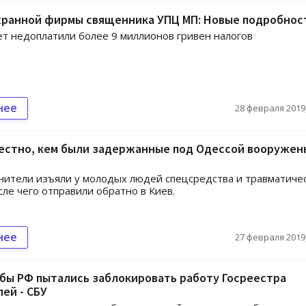
хранной фирмы священника УПЦ МП: Новые подробнос
т недоплатили более 9 миллионов гривен налогов
нее
28 февраля 2019,
вестно, кем были задержанные под Одессой вооруже
ители изъяли у молодых людей спецсредства и травматиче
сле чего отправили обратно в Киев.
нее
27 февраля 2019,
бы РФ пытались заблокировать работу Госреестра
ей - СБУ