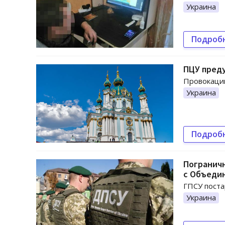
Украина
Подроб
ПЦУ пред
Провокации
Украина
Подроб
Пограничн
с Объеди
ГПСУ поста
Украина