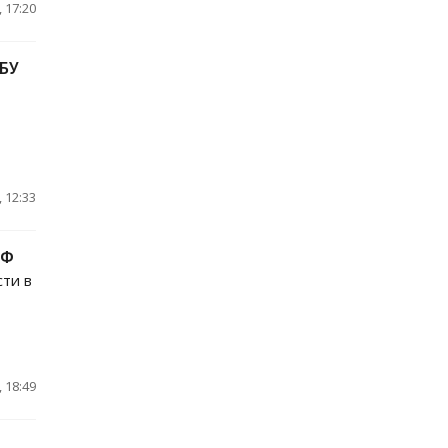
 17:20
СБУ
 12:33
РФ
сти в
 18:49