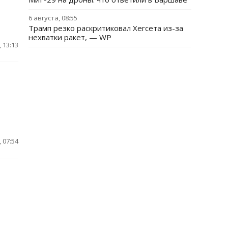
6 августа, 08:55
Трамп резко раскритиковал Хегсета из-за
нехватки ракет, — WP
 13:13
 07:54
в