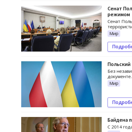
Сенат По
режимом
Сенат Поль
террорист
Мир
Подроб
Польский 
Без незави
документе.
Мир
Подроб
Байдена п
С 2014 год