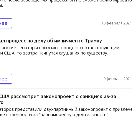
ы.
нее
10 февраля 2021,
ал процесс по делу об импичменте Трампу
канские сенаторы признают процесс соответствующим
и США, то завтра начнутся слушания по существу.
нее
9 февраля 2021,
США рассмотрит законопроект о санкциях из-за
го
торов представили двухпартийный законопроект о привлеч
тветственности за "злонамеренную деятельность".