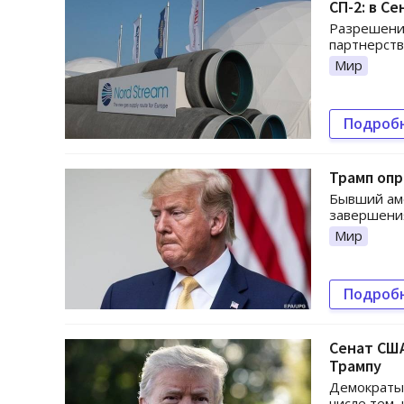
СП-2: в С
Разрешение
партнерств
Мир
Подроб
Трамп опр
Бывший ам
завершения
Мир
Подроб
Сенат СШ
Трампу
Демократы
числе тем,