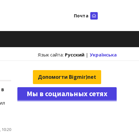
Почта
Искать
Язык сайта:
Русский
|
Українська
Допомогти Bigmir)net
 в
Мы в социальных сетях
ил
 10:20