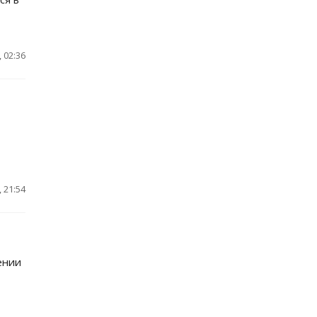
 02:36
 21:54
ении