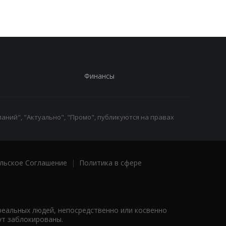
Финансы
аний", "Актуально", "Промо", публикуются на правах
льское Соглашение
|
Политика в сфере
реальных людей, непосредственно или косвенно
ут заблокированы.