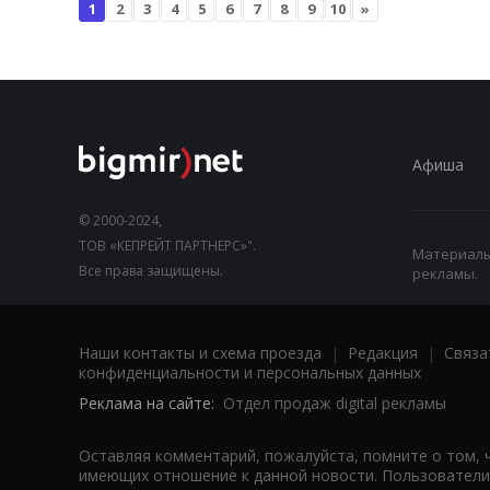
1
2
3
4
5
6
7
8
9
10
»
Афиша
© 2000-2024,
ТОВ «КЕПРЕЙТ ПАРТНЕРС»".
Материалы,
Все права защищены.
рекламы.
Наши контакты и схема проезда
|
Редакция
|
Связа
конфиденциальности и персональных данных
Реклама на сайте:
Отдел продаж digital рекламы
Оставляя комментарий, пожалуйста, помните о том, 
имеющих отношение к данной новости. Пользователи,