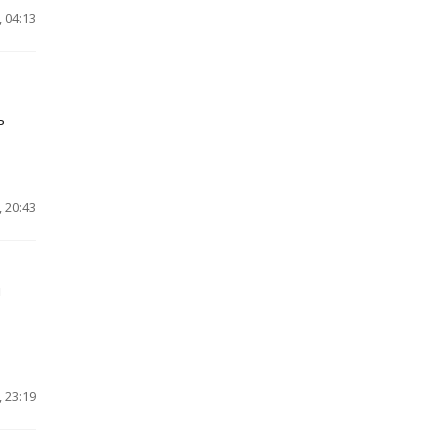
 04:13
ь
 20:43
и
 23:19