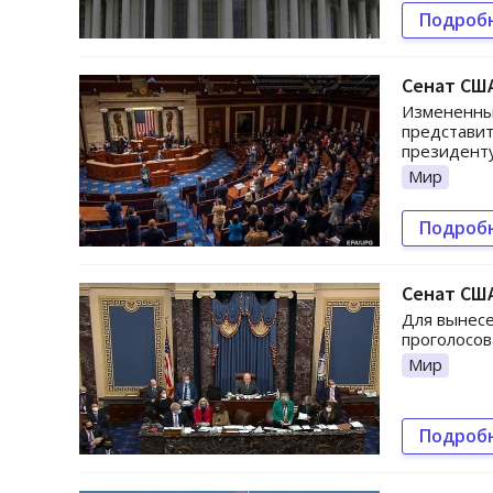
Подроб
Сенат США
Измененны
представит
президенту
Мир
Подроб
Сенат США
Для вынес
проголосов
Мир
Подроб