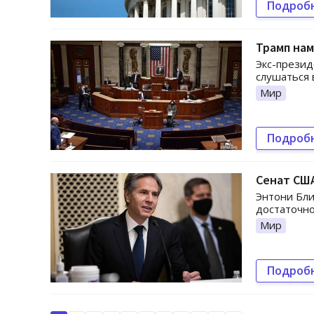
Подроб
Трамп нам
Экс-презид
слушаться 
Мир
Подроб
Сенат США
Энтони Бли
достаточно
Мир
Подроб