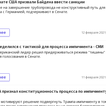
енате США призвали Байдена ввести санкции
 на завершение трубопровода не конструктивный путь для
а с Германией, подчеркивают в Сенате.
нее
12 февраля 2021,
еделился с тактикой для процесса импичмента - СМИ
ериканский лидер решил придерживаться режима "тишины"
 голосования в Сенате.
нее
11 февраля 2021,
А признал конституционность процесса по импичмент
 мотивируют решение подвергнуть Трампа импичменту в то
 что после завершения процесса он не сможет баллотировать