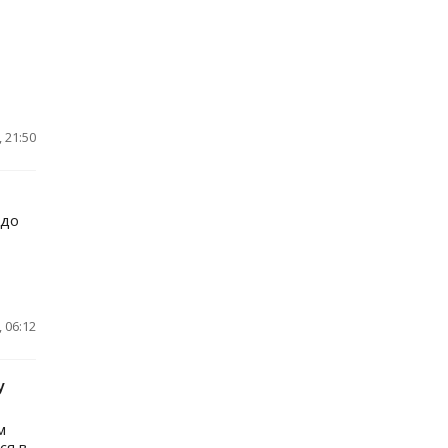
 21:50
 до
 06:12
у
м
ся в