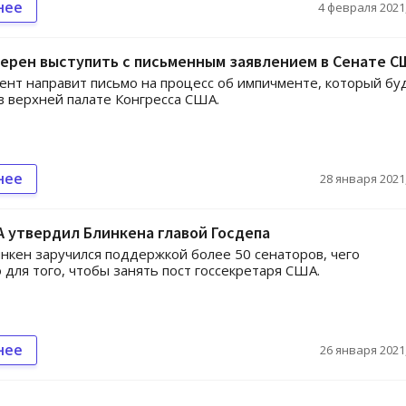
нее
4 февраля 2021,
ерен выступить с письменным заявлением в Сенате С
ент направит письмо на процесс об импичменте, который бу
в верхней палате Конгресса США.
нее
28 января 2021,
 утвердил Блинкена главой Госдепа
нкен заручился поддержкой более 50 сенаторов, чего
 для того, чтобы занять пост госсекретаря США.
нее
26 января 2021,