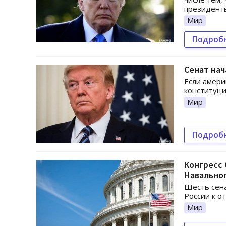
президент
Мир
Подроб
Сенат нач
Если амери
конституци
Мир
Подроб
Конгресс 
Навально
Шесть сена
России к о
Мир