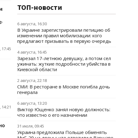
ТОП-новости
м
Ф
6 августа, 16:30
В Украине зарегистрировали петицию об
изменении правил мобилизации: кого
предлагают призывать в первую очередь
 17:45
4 августа, 16:45
Зарезал 17-летнюю девушку, а потом сел
ужинать: жуткие подробности убийства в
Киевской области
2 августа, 22:18
СМИ: В ресторане в Москве погибла дочь
генерала
6 августа, 13:20
 14:21
Виктор Ющенко занял новую должность:
что известно о его назначении
но
31 июля, 09:45
Украина предложила Польше обменять
МиГ-29 на дроны: что ответили в Варшаве