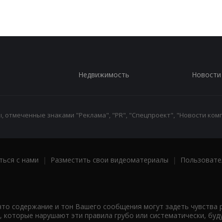
Недвижимость
Новости
 отмеченные знаками "Реклама", "PR", "Спецпроект", "Новости комп
ться с нами
|
Разместить свои видеоматериалы
|
Пользовате
что содержание и тон Вашего сообщения могут задеть чувства 
 которые нарушают эти правила грубо или систематически, буд