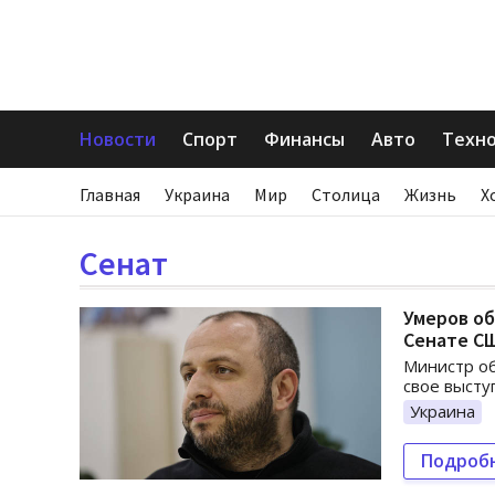
Новости
Спорт
Финансы
Авто
Техн
Главная
Украина
Мир
Столица
Жизнь
Х
Сенат
Умеров об
Сенате С
Министр об
свое высту
Украина
Подроб