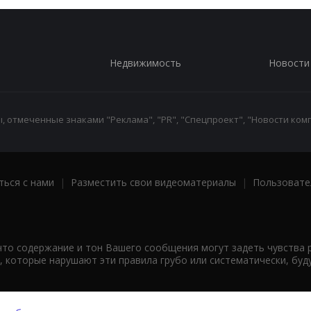
Недвижимость
Новости
 отмеченные знаками "Реклама", "PR", "Спецпроект", "Новости комп
ться с нами
|
Разместить свои видеоматериалы
|
Пользовате
что содержание и тон Вашего сообщения могут задеть чувства 
 которые нарушают эти правила грубо или систематически, буд