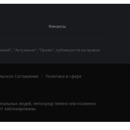
Финансы
аний", "Актуально", "Промо", публикуются на правах
льское Соглашение
|
Политика в сфере
реальных людей, непосредственно или косвенно
ут заблокированы.