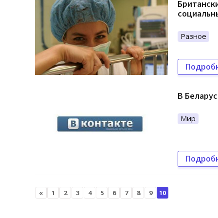
Британски
социальн
Разное
Подроб
В Беларус
Мир
Подроб
«
1
2
3
4
5
6
7
8
9
10