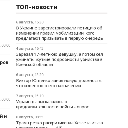
ТОП-новости
6 августа, 16:30
В Украине зарегистрировали петицию об
изменении правил мобилизации: кого
предлагают призывать в первую очередь
 00:00
4 августа, 16:45
Зарезал 17-летнюю девушку, а потом сел
ужинать: жуткие подробности убийства в
аров
Киевской области
6 августа, 13:20
Виктор Ющенко занял новую должность:
что известно о его назначении
7 августа, 15:10
 00:00
Украинцы высказались о
продолжительности войны - опрос
й и
6 августа, 08:55
Трамп резко раскритиковал Хегсета из-за
нехватки ракет, — WP