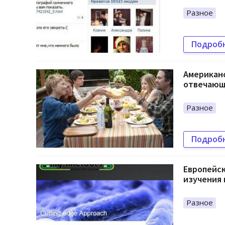
Разное
Подроб
Американс
отвечающ
Разное
Подроб
Европейск
изучения 
Разное