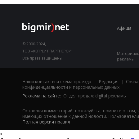
Афиша
© 2000-2024,
ТОВ «КЕПРЕЙТ ПАРТНЕРС»".
Материалы,
Все права защищены.
рекламы.
Наши контакты и схема проезда
|
Редакция
|
Связа
конфиденциальности и персональных данных
Реклама на сайте:
Отдел продаж digital рекламы
Оставляя комментарий, пожалуйста, помните о том, 
имеющих отношение к данной новости. Пользователи,
Полная версия правил
x