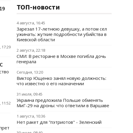
ТОП-новости
19
4 августа, 16:45
Зарезал 17-летнюю девушку, а потом сел
ужинать: жуткие подробности убийства в
Киевской области
 17:29
2 августа, 22:18
СМИ: В ресторане в Москве погибла дочь
генерала
С
ство
Сегодня, 13:20
Виктор Ющенко занял новую должность:
что известно о его назначении
31 июля, 09:45
Украина предложила Польше обменять
 11:52
МиГ-29 на дроны: что ответили в Варшаве
1 августа, 10:36
Нет ракет для "пэтриотов" - Зеленский
прет
30 июля, 08:40