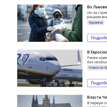
Во Львове
Из-за стре
решили вне
Украина
Подроб
В Евросою
Ранее комп
без необхо
Новости К
Подроб
Власти Че
В первую о