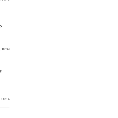
о
 18:09
ки
 00:14