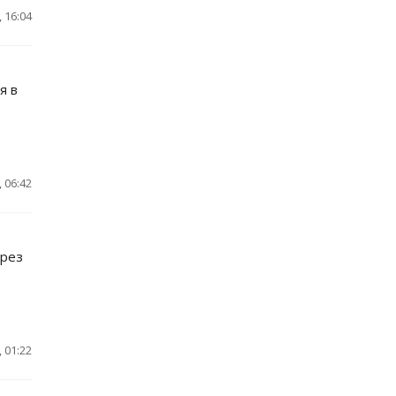
 16:04
я в
 06:42
ерез
 01:22