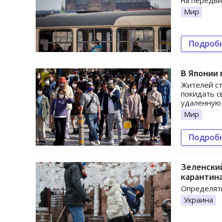
на передв
Мир
Подроб
В Японии
Жителей с
покидать с
удаленную 
Мир
Подроб
Зеленски
карантин
Определять
Украина