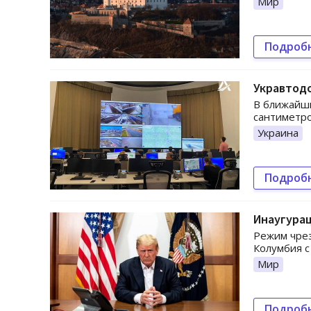
Мир
Подроб
Укравтод
В ближайши
сантиметро
Украина
Подроб
Инаугурац
Режим чрез
Колумбия с 
Мир
Подроб