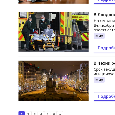
В Лондоне
На сегодня
Великобрит
просят ост
Мир
Подроб
В Чехии р
Срок текущ
инициирует
Мир
Подроб
1
2
3
4
5
6
»