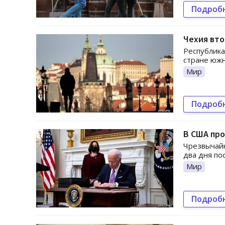
Подроб
Чехия вто
Республика
стране южн
Мир
Подроб
В США пр
Чрезвычайн
два дня по
Мир
Подроб