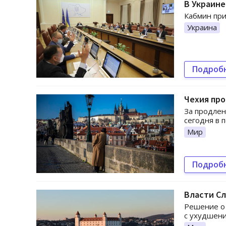
В Украине
Кабмин при
Украина
Подроб
Чехия пр
За продлен
сегодня в 
Мир
Подроб
Власти Сл
Решение о 
с ухудшени