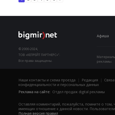
Афиша
© 2000-2024,
ТОВ «КЕПРЕЙТ ПАРТНЕРС»".
Материалы,
Все права защищены.
рекламы.
Наши контакты и схема проезда
|
Редакция
|
Связа
конфиденциальности и персональных данных
Реклама на сайте:
Отдел продаж digital рекламы
Оставляя комментарий, пожалуйста, помните о том, 
имеющих отношение к данной новости. Пользователи,
Полная версия правил