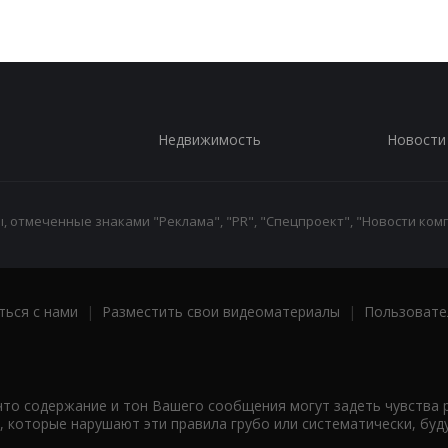
Недвижимость
Новости
 отмеченные знаками "Реклама", "PR", "Спецпроект", "Новости комп
ться с нами
|
Разместить свои видеоматериалы
|
Пользовате
что содержание и тон Вашего сообщения могут задеть чувства 
 которые нарушают эти правила грубо или систематически, буд