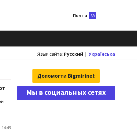
Почта
Искать
Язык сайта:
Русский
|
Українська
Допомогти Bigmir)net
от
Мы в социальных сетях
ой
 14:49