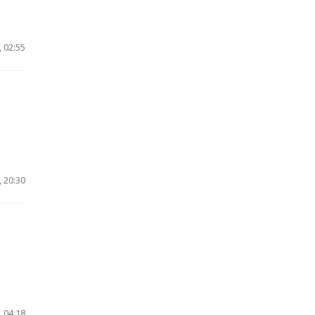
 02:55
 20:30
 04:18