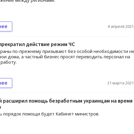
ижение между регионами.
нее
4 апреля 2021,
 прекратил действие режим ЧС
траны по-прежнему призывают без особой необходимости н
вои дома, а частный бизнес просят переводить персонал на
работу.
нее
21 марта 2021,
й расширил помощь безработным украинцам на время
а
 порядок помощи будет Кабинет министров.