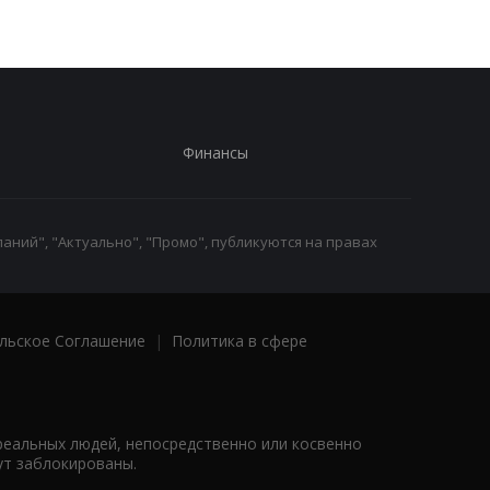
Финансы
аний", "Актуально", "Промо", публикуются на правах
льское Соглашение
|
Политика в сфере
реальных людей, непосредственно или косвенно
ут заблокированы.