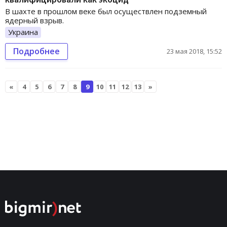
В шахте в прошлом веке был осуществлен подземный
ядерный взрыв.
Украина
Подробнее
23 мая 2018, 15:52
«
4
5
6
7
8
9
10
11
12
13
»