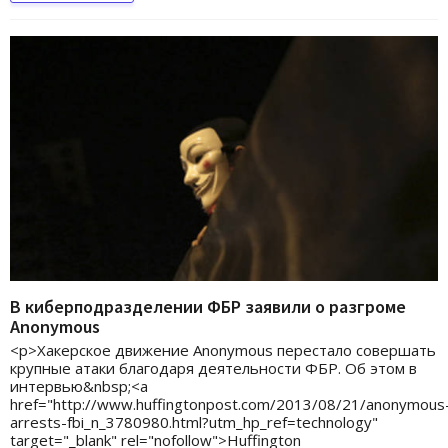
В киберподразделении ФБР заявили о разгроме
Anonymous
<p>Хакерское движение Anonymous перестало совершать
крупные атаки благодаря деятельности ФБР. Об этом в
интервью&nbsp;<a
href="http://www.huffingtonpost.com/2013/08/21/anonymous
arrests-fbi_n_3780980.html?utm_hp_ref=technology"
target="_blank" rel="nofollow">Huffington