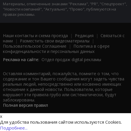
Материалы, отмеченные знаками "Реклама", "PR", "Спецпроект",
"Новости компаний", "Актуально", "Промо", публикуются на
правах рекламы.
Наши контакты и схема проезда
|
Редакция
|
Связаться с
нами
|
Разместить свои видеоматериалы
|
Пользовательское Соглашение
|
Политика в сфере
конфиденциальности и персональных данных
Реклама на сайте:
Отдел продаж digital рекламы
Оставляя комментарий, пожалуйста, помните о том, что
содержание и тон Вашего сообщения могут задеть чувства
реальных людей, непосредственно или косвенно имеющих
отношение к данной новости. Пользователи, которые
нарушают эти правила грубо или систематически, будут
заблокированы.
Полная версия правил
x
Для удобства пользования сайтом используются Cookies.
Подробнее...