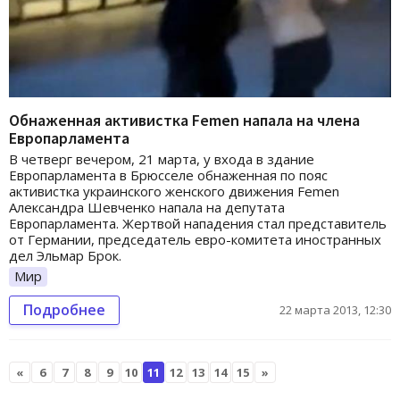
Обнаженная активистка Femen напала на члена
Европарламента
В четверг вечером, 21 марта, у входа в здание
Европарламента в Брюсселе обнаженная по пояс
активистка украинского женского движения Femen
Александра Шевченко напала на депутата
Европарламента. Жертвой нападения стал представитель
от Германии, председатель евро-комитета иностранных
дел Эльмар Брок.
Мир
Подробнее
22 марта 2013, 12:30
«
6
7
8
9
10
11
12
13
14
15
»