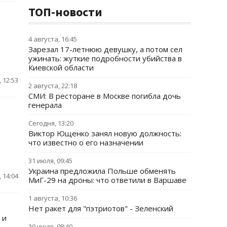
ТОП-новости
4 августа, 16:45
Зарезал 17-летнюю девушку, а потом сел
ужинать: жуткие подробности убийства в
Киевской области
 12:53
2 августа, 22:18
СМИ: В ресторане в Москве погибла дочь
генерала
Сегодня, 13:20
Виктор Ющенко занял новую должность:
что известно о его назначении
31 июля, 09:45
Украина предложила Польше обменять
 14:04
МиГ-29 на дроны: что ответили в Варшаве
1 августа, 10:36
Нет ракет для "пэтриотов" - Зеленский
 и
30 июля, 08:40