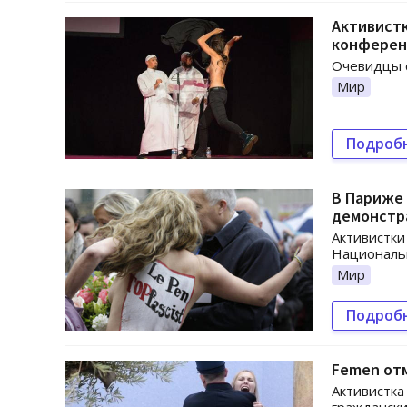
Активистк
конферен
Очевидцы с
Мир
Подроб
В Париже
демонстр
Активистки
Националь
Мир
Подроб
Femen от
Активистка