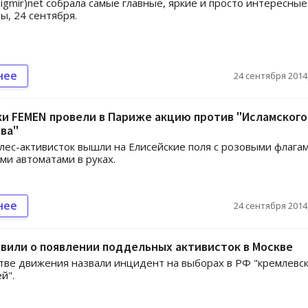
igmir)net собрала самые главные, яркие и просто интересные
ы, 24 сентября.
нее
24 сентября 2014,
и FEMEN провели в Париже акцию против "Исламского
ва"
лес-активисток вышли на Елисейские поля с розовыми флага
ми автоматами в руках.
нее
24 сентября 2014,
вили о появлении поддельных активисток в Москве
тве движения назвали инцидент на выборах в РФ "кремлевс
й".