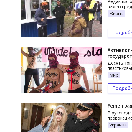
Редакция b
видео сред
Жизнь
Подроб
Активистк
государст
Десять топ
пластиковы
Мир
Подроб
Femen зая
В руководс
провокацие
Украина