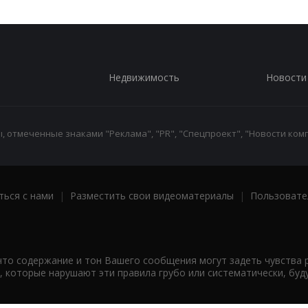
Недвижимость
Новости
 отмеченные знаками "Реклама", "PR", "Спецпроект", "Новости комп
ться с нами
|
Разместить свои видеоматериалы
|
Пользовате
что содержание и тон Вашего сообщения могут задеть чувства 
 которые нарушают эти правила грубо или систематически, буд