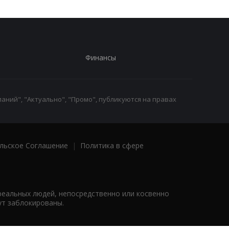
Финансы
аний", "Актуально", "Промо", публикуются на правах
льское Соглашение
|
Политика в сфере
реальных людей, непосредственно или косвенно
ут заблокированы.