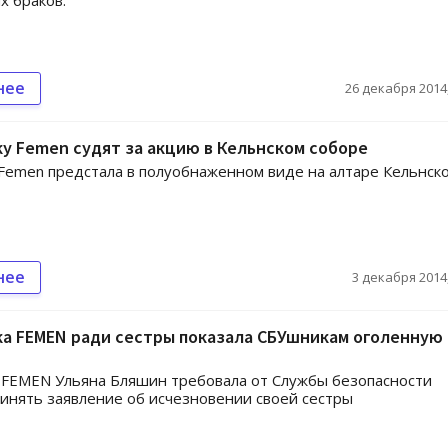
х браков.
нее
26 декабря 2014,
у Femen судят за акцию в Кельнском соборе
Femen предстала в полуобнаженном виде на алтаре Кельнск
нее
3 декабря 2014,
ка FEMEN ради сестры показала СБУшникам оголенную
 FEMEN Ульяна Бляшин требовала от Службы безопасности
инять заявление об исчезновении своей сестры