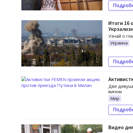
Подроб
Итоги 16 
Укрзализ
Узнай о гл
Украина
Подроб
Активистк
Две девушк
вином
Мир
Подроб
Видео дня