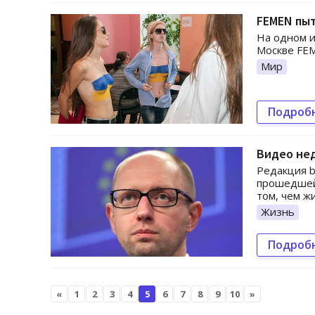
FEMEN пыт
На одном и
Москве FE
Мир
Подроб
Видео нед
Редакция b
прошедшей
том, чем жи
Жизнь
Подроб
«
1
2
3
4
5
6
7
8
9
10
»