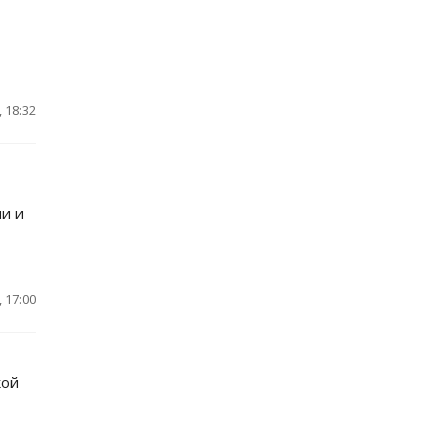
 18:32
ми и
 17:00
кой