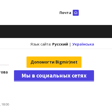
Почта
Искать
Язык сайта:
Русский
|
Українська
Допомогти Bigmir)net
това
Мы в социальных сетях
 18:00