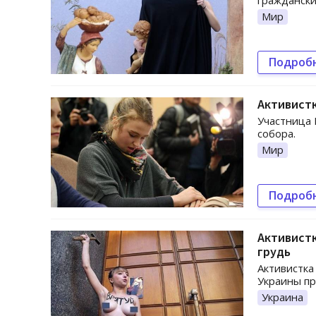
граждански
Мир
Подроб
Активистк
Участница 
собора.
Мир
Подроб
Активист
грудь
Активистка
Украины пр
Украина