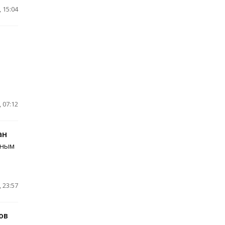
 15:04
 07:12
ан
сным
 23:57
ов