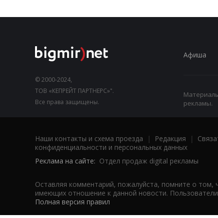
Афиша
© 2000-2024,
ТОВ «КЕПРЕЙТ ПАРТНЕРС»".
Материалы,
Все права защищены.
рекламы.
Наши контакты и схема проезда
|
Редакция
|
Связа
конфиденциальности и персональных данных
Реклама на сайте:
Отдел продаж digital рекламы
Оставляя комментарий, пожалуйста, помните о том, 
имеющих отношение к данной новости. Пользователи,
Полная версия правил