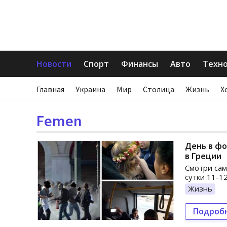
Новости
Спорт
Финансы
Авто
Техн
Главная
Украина
Мир
Столица
Жизнь
Х
Femen
День в фо
в Греции
Смотри сам
сутки 11-1
Жизнь
Подроб