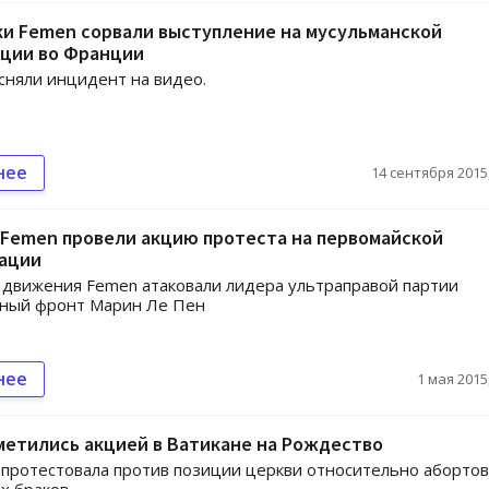
и Femen сорвали выступление на мусульманской
ции во Франции
няли инцидент на видео.
нее
14 сентября 2015,
 Femen провели акцию протеста на первомайской
ации
 движения Femen атаковали лидера ультраправой партии
ный фронт Марин Ле Пен
нее
1 мая 2015,
метились акцией в Ватикане на Рождество
 протестовала против позиции церкви относительно абортов