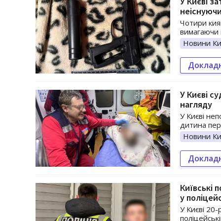
У Києві з
неіснуючи
Чотири кия
вимагаючи 
Новини Ки
Доклад
У Києві с
нагляду
У Києві неп
дитина пер
Новини Ки
Доклад
Київські п
у поліцей
У Києві 20-
поліцейські