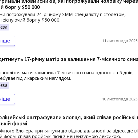
атримали зловмисників, які погрожували чоловіку через
й борг у $50 000
ни погрожували 24-річному SMM-спеціалісту пістолетом,
неіснуючий борг у $50 000.
єва
ніше
11 листопада 2025,
удитимуть 17-річну матір за залишення 7-місячного син
овнолітня мати залишила 7-місячного сина одного на 5 днів,
ебуває під лікарським наглядом.
єва
ніше
10 листопада 2025,
оліцейські оштрафували хлопця, який співав російські п
ській формі
річного блогера притягнули до відповідальності за відео, де ві
й формі співав російські пісні з нецензурною лексикою.