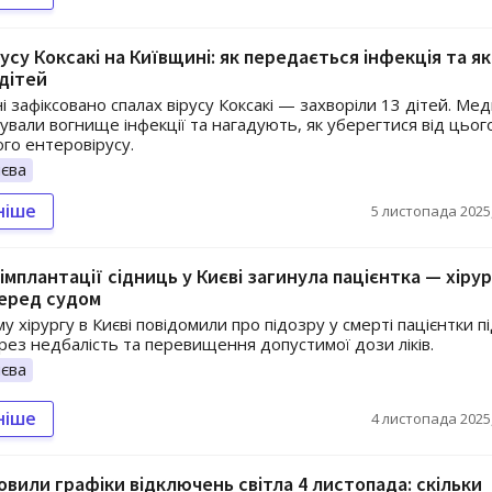
усу Коксакі на Київщині: як передається інфекція та як
дітей
 зафіксовано спалах вірусу Коксакі — захворіли 13 дітей. Ме
ували вогнище інфекції та нагадують, як уберегтися від цьог
го ентеровірусу.
єва
ніше
5 листопада 2025,
 імплантації сідниць у Києві загинула пацієнтка — хірур
еред судом
 хірургу в Києві повідомили про підозру у смерті пацієнтки пі
ерез недбалість та перевищення допустимої дози ліків.
єва
ніше
4 листопада 2025,
новили графіки відключень світла 4 листопада: скільки