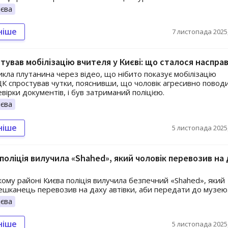
єва
ніше
7 листопада 2025,
тував мобілізацію вчителя у Києві: що сталося насправ
икла плутанина через відео, що нібито показує мобілізацію
ЦК спростував чутки, пояснивши, що чоловік агресивно повод
евірки документів, і був затриманий поліцією.
єва
ніше
5 листопада 2025,
 поліція вилучила «Shahed», який чоловік перевозив на
ому районі Києва поліція вилучила безпечний «Shahed», який
ешканець перевозив на даху автівки, аби передати до музею
єва
ніше
5 листопада 2025,