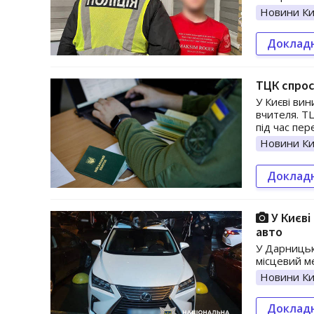
Новини Ки
Доклад
ТЦК спрос
У Києві вин
вчителя. Т
під час пер
Новини Ки
Доклад
У Києві
авто
У Дарницьк
місцевий м
Новини Ки
Доклад