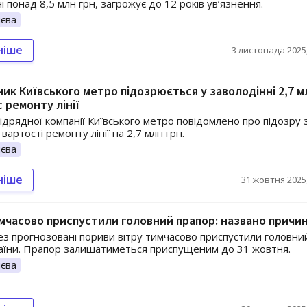
 понад 8,5 млн грн, загрожує до 12 років ув’язнення.
єва
ніше
3 листопада 2025,
ик Київського метро підозрюється у заволодінні 2,7 м
с ремонту лінії
ідрядної компанії Київського метро повідомлено про підозру 
артості ремонту лінії на 2,7 млн грн.
єва
ніше
31 жовтня 2025,
имчасово приспустили головний прапор: названо причи
рез прогнозовані пориви вітру тимчасово приспустили головни
аїни. Прапор залишатиметься приспущеним до 31 жовтня.
єва