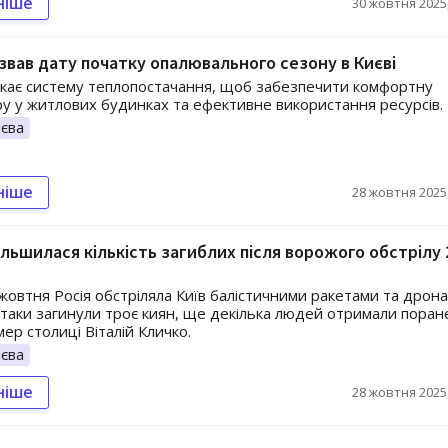
ніше
30 жовтня 2025,
звав дату початку опалювального сезону в Києві
скає систему теплопостачання, щоб забезпечити комфортну
у у житлових будинках та ефективне використання ресурсів.
єва
ніше
28 жовтня 2025,
більшилася кількість загиблих після ворожого обстрілу 
 жовтня Росія обстріляла Київ балістичними ракетами та дрона
атаки загинули троє киян, ще декілька людей отримали поран
ер столиці Віталій Кличко.
єва
ніше
28 жовтня 2025,