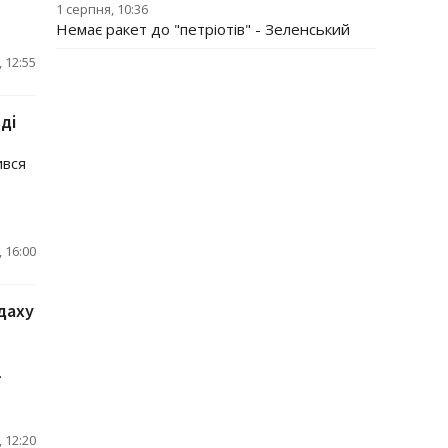
1 серпня, 10:36
Немає ракет до "петріотів" - Зеленський
 12:55
ді
ився
 16:00
 даху
.
 12:20