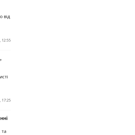
о від
 12:55
,
исті
 17:25
нні
 та