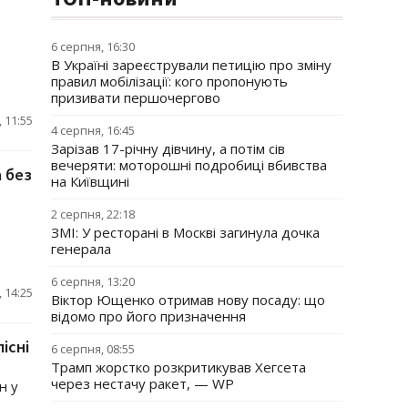
6 серпня, 16:30
В Україні зареєстрували петицію про зміну
правил мобілізації: кого пропонують
призивати першочергово
 11:55
4 серпня, 16:45
Зарізав 17-річну дівчину, а потім сів
вечеряти: моторошні подробиці вбивства
а без
на Київщині
2 серпня, 22:18
ЗМІ: У ресторані в Москві загинула дочка
генерала
6 серпня, 13:20
 14:25
Віктор Ющенко отримав нову посаду: що
відомо про його призначення
існі
6 серпня, 08:55
Трамп жорстко розкритикував Хегсета
через нестачу ракет, — WP
н у