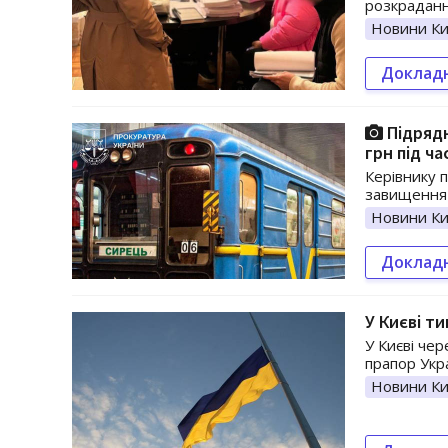
розкраданні
Новини Ки
Доклад
Підрядн
грн під ча
Керівнику п
завищення в
Новини Ки
Доклад
У Києві т
У Києві че
прапор Укр
Новини Ки