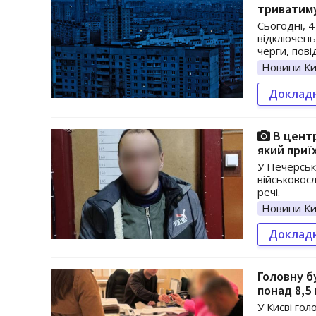
триватиму
Сьогодні, 4
відключень
черги, пов
Новини Ки
Доклад
В центр
який приї
У Печерсько
військовос
речі.
Новини Ки
Доклад
Головну б
понад 8,5
У Києві гол