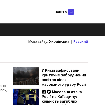
Пошта
Шукати
Мова сайту:
Українська
|
Русский
У Києві зафіксували
критичне забруднення
повітря після
масованого удару Росії
ваної
двох,
Масована атака
Росії на Київщину:
кількість загиблих