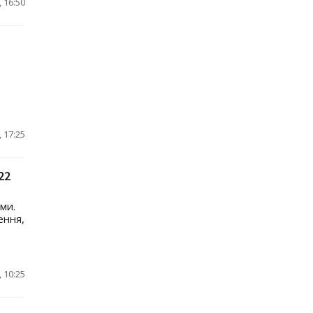
 16:50
 17:25
22
ми.
ення,
 10:25