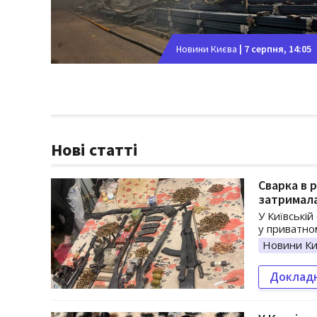
Новини Києва
|
7 серпня, 14:05
Нові статті
Сварка в 
затримала
У Київській
у приватно
Новини Ки
Доклад