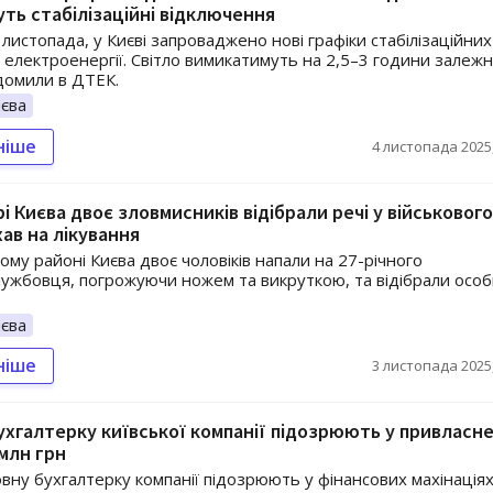
ть стабілізаційні відключення
 листопада, у Києві запроваджено нові графіки стабілізаційних
 електроенергії. Світло вимикатимуть на 2,5–3 години залежн
ідомили в ДТЕК.
єва
ніше
4 листопада 2025,
і Києва двоє зловмисників відібрали речі у військового
хав на лікування
му районі Києва двоє чоловіків напали на 27-річного
лужбовця, погрожуючи ножем та викруткою, та відібрали особ
єва
ніше
3 листопада 2025,
ухгалтерку київської компанії підозрюють у привласне
 млн грн
овну бухгалтерку компанії підозрюють у фінансових махінаціях