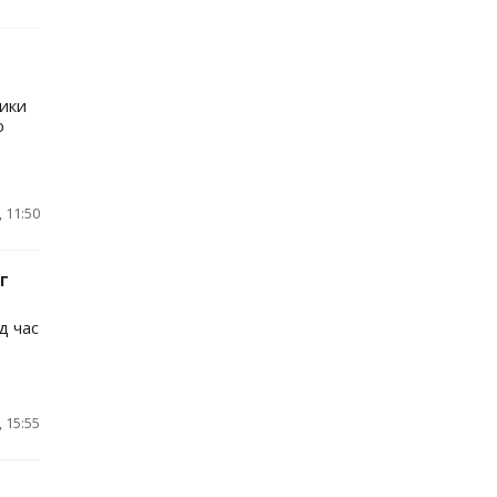
дики
о
 11:50
г
д час
 15:55