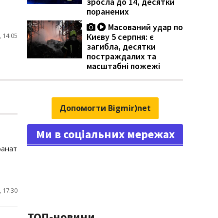
зросла до 14, десятки
поранених
Масований удар по
Києву 5 серпня: є
 14:05
загибла, десятки
постраждалих та
масштабні пожежі
Допомогти Bigmir)net
Ми в соціальних мережах
ранат
 17:30
ТОП-новини