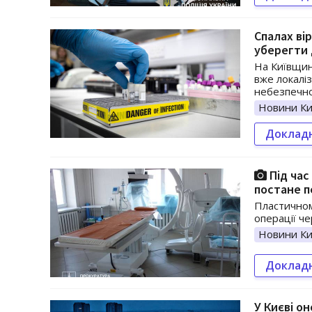
Спалах вір
уберегти 
На Київщині
вже локаліз
небезпечно
Новини Ки
Доклад
Під час
постане п
Пластичному
операції ч
Новини Ки
Доклад
У Києві о