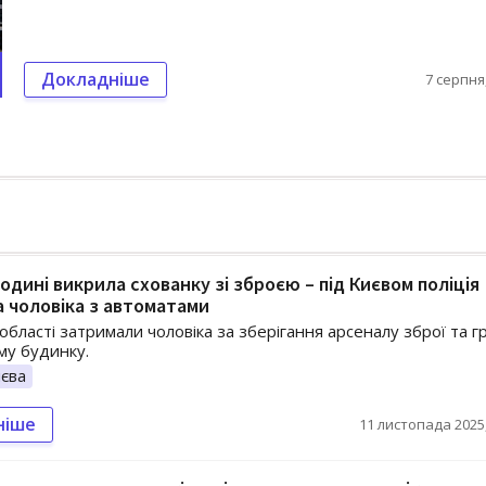
Докладніше
7 серпня,
родині викрила схованку зі зброєю – під Києвом поліція
 чоловіка з автоматами
 області затримали чоловіка за зберігання арсеналу зброї та г
му будинку.
єва
ніше
11 листопада 2025,