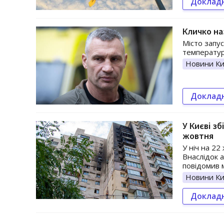
Доклад
Кличко на
Місто запу
температур
Новини Ки
Доклад
У Києві з
жовтня
У ніч на 22
Внаслідок 
повідомив м
Новини Ки
Доклад