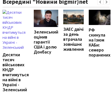
Всередині "Новини bigmir)net
ЗАЕС двічі
РФ
Зеленський
за день
скинула
оцінив
втрачала
на Ізюм
гарантії
зовнішнє
КАБи:
США і долю
живлення
семеро
Донбасу
Десятки
поранених
тисяч
військових
КНДР
вчитимуться
на війні в
Україні -
Зеленський