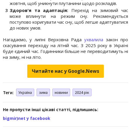
жовтня, щоб уникнути плутанини щодо розкладів.
Здоров'я та адаптація:
Перехід на зимовий час
може вплинути на режим сну. Рекомендується
поступово коригувати час сну, щоб легше адаптуватися
до нових умов.
Нагадаємо, у липні Верховна Рада
ухвалила
закон про
скасування переходу на літній час. З 2025 року в Україні
буде єдиний час. Годинники більше не переводитимуть ні
на зиму, ні на літо.
Читайте нас у Google.News
Теги:
Україна
зима
новини
2024 рік
Не пропусти інші цікаві статті, підпишись:
bigmir)net у facebook