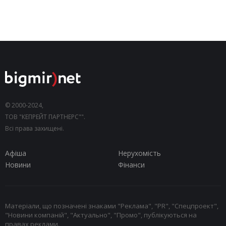
© 2000-2024,
ТОВ "КЕПРЕЙТ ПАРТНЕРС"".
Всі права захищені.
Афіша
Нерухомість
Новини
Фінанси
Матеріали, що позначені знаками "Реклама", "PR", "Спецпроект",
"Новини компаній", "Актуально", "Промо", публікуються на
правах реклами.