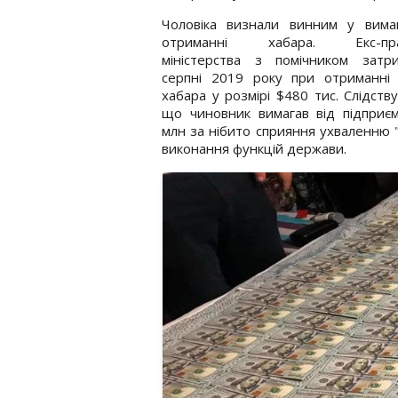
Чоловіка визнали винним у вимаг
отриманні хабара. Екс-прац
міністерства з помічником затр
серпні 2019 року при отриманні 
хабара у розмірі $480 тис. Слідству
що чиновник вимагав від підприє
млн за нібито сприяння ухваленню 
виконання функцій держави.