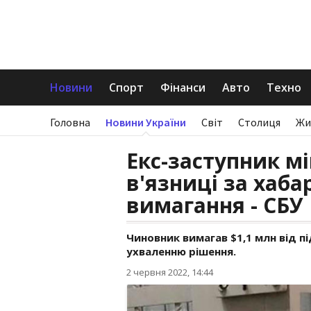
Новини
Спорт
Фінанси
Авто
Техно
Головна
Новини України
Світ
Столиця
Жи
Екс-заступник мі
в'язниці за хабар
вимагання - СБУ
Чиновник вимагав $1,1 млн від п
ухваленню рішення.
2 червня 2022, 14:44