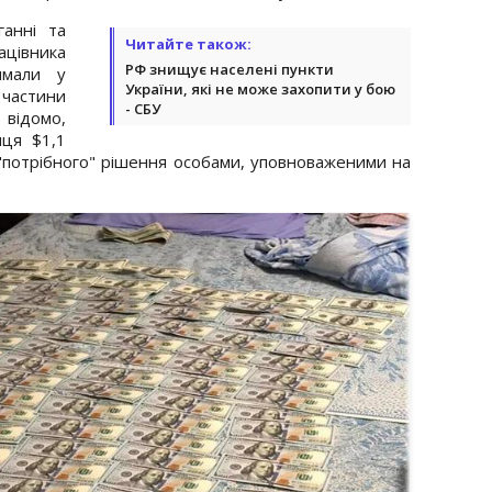
анні та
Читайте також:
івника
РФ знищує населені пункти
имали у
України, які не може захопити у бою
частини
- СБУ
 відомо,
мця $1,1
"потрібного" рішення особами, уповноваженими на