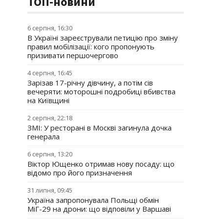
ТОП-новини
6 серпня, 16:30
В Україні зареєстрували петицію про зміну
правил мобілізації: кого пропонують
призивати першочергово
4 серпня, 16:45
Зарізав 17-річну дівчину, а потім сів
вечеряти: моторошні подробиці вбивства
на Київщині
2 серпня, 22:18
ЗМІ: У ресторані в Москві загинула дочка
генерала
6 серпня, 13:20
Віктор Ющенко отримав нову посаду: що
відомо про його призначення
31 липня, 09:45
Україна запропонувала Польщі обмін
МіГ-29 на дрони: що відповіли у Варшаві