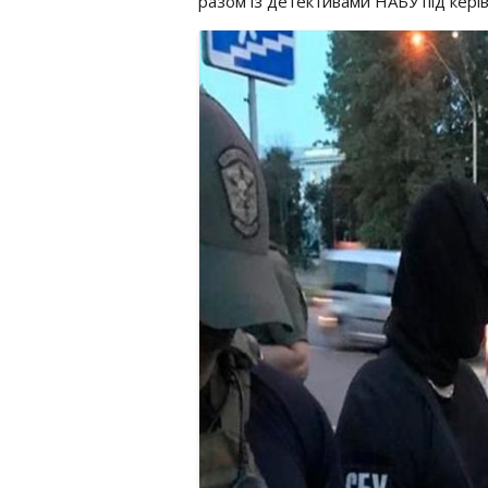
разом із детективами НАБУ під кері