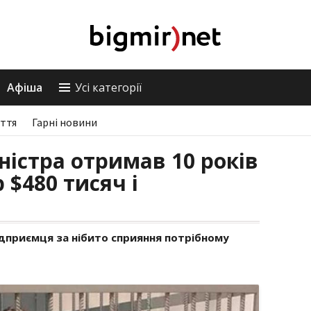
Афіша
Усі категорії
ття
Гарні новини
ністра отримав 10 років
 $480 тисяч і
ідприємця за нібито сприяння потрібному