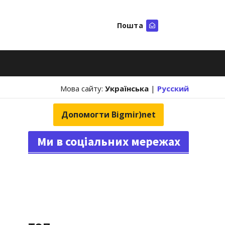
Пошта
Шукати
Мова сайту:
Українська
|
Русский
Допомогти Bigmir)net
Ми в соціальних мережах