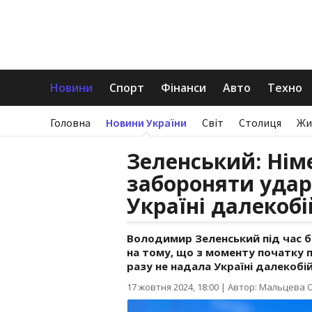
Новини
Спорт
Фінанси
Авто
Техно
Головна
Новини України
Світ
Столиця
Жи
Зеленський: Нім
забороняти удар
Україні далекоб
Володимир Зеленський під час б
на тому, що з моменту початку 
разу не надала Україні далекобі
17 жовтня 2024, 18:00
|
Автор: Мальцева 