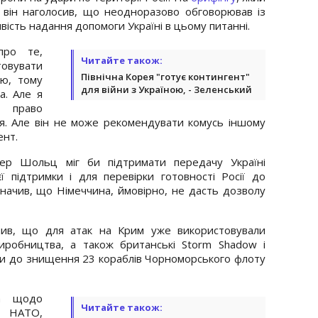
, він наголосив, що неодноразово обговорював із
ть надання допомоги Україні в цьому питанні.
про те,
Читайте також:
овувати
Північна Корея "готує контингент"
ою, тому
для війни з Україною, - Зеленський
а. Але я
о право
я. Але він не може рекомендувати комусь іншому
ент.
лер Шольц міг би підтримати передачу Україні
ї підтримки і для перевірки готовності Росії до
значив, що Німеччина, ймовірно, не дасть дозволу
мив, що для атак на Крим уже використовували
виробництва, а також британські Storm Shadow і
ли до знищення 23 кораблів Чорноморського флоту
а щодо
Читайте також:
 НАТО,