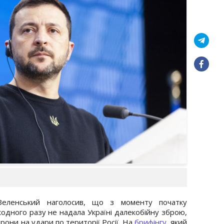
еленський наголосив, що з моменту початку
одного разу не надала Україні далекобійну зброю,
рони на удари по території Росії. На
брифінгу
, який