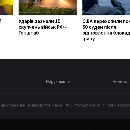
й
Ударів зазнали 15
США перехопили по
скупчень військ РФ -
50 суден після
К
Генштаб
відновлення блока
Ірану
Нерухомість
Новини
 що позначені знаками "Реклама", "PR", "Спецпроект", "Новини компа