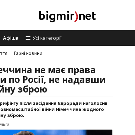
Афіша
Усі категорії
ття
Гарні новини
еччина не має права
и по Росії, не надавши
ійну зброю
рифінгу після засідання Євроради наголосив
повномасштабної війни Німеччина жодного
йну зброю.
Ольга