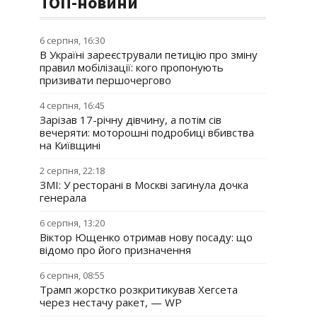
ТОП-новини
6 серпня, 16:30
В Україні зареєстрували петицію про зміну
правил мобілізації: кого пропонують
призивати першочергово
4 серпня, 16:45
Зарізав 17-річну дівчину, а потім сів
вечеряти: моторошні подробиці вбивства
на Київщині
2 серпня, 22:18
ЗМІ: У ресторані в Москві загинула дочка
генерала
6 серпня, 13:20
Віктор Ющенко отримав нову посаду: що
відомо про його призначення
6 серпня, 08:55
Трамп жорстко розкритикував Хегсета
через нестачу ракет, — WP