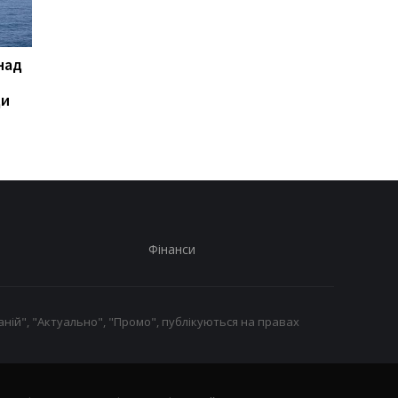
над
Генштаб назвав втрати
Підсумки 07.08:
Росії станом на 8 серпня
"Пекельні" санкції і
ди
"парад" дронів
Фінанси
ній", "Актуально", "Промо", публікуються на правах