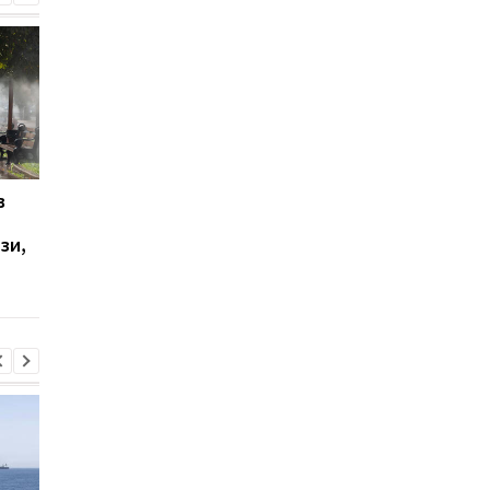
в
У Ялті пролунала
Летіла балістика і
стрілянина та
"шахеди": як
зи,
спалахнула пожежа:
спрацювала ППО
окупаційна влада
оголосила евакуацію