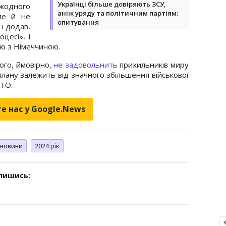
Українці більше довіряють ЗСУ,
 жодного
аніж уряду та політичним партіям:
але й не
опитування
н додав,
цесі», і
цю з Німеччиною.
ого, ймовірно,
не задовольнить
прихильників миру
плану залежить від значного збільшення військової
АТО.
е нас у Google.News
новини
2024 рік
дпишись: