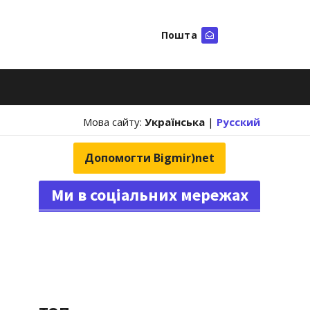
Пошта
Шукати
Мова сайту:
Українська
|
Русский
Допомогти Bigmir)net
Ми в соціальних мережах