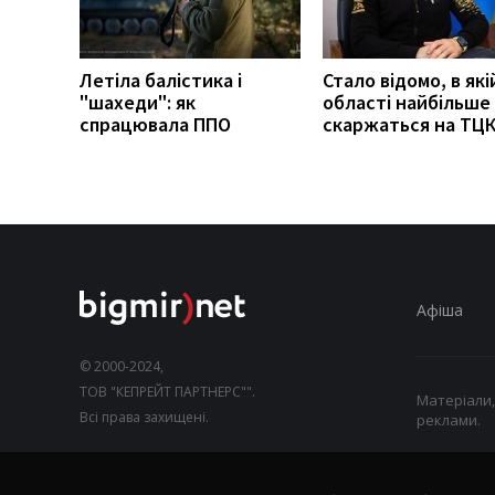
Летіла балістика і
Стало відомо, в які
"шахеди": як
області найбільше
спрацювала ППО
скаржаться на ТЦ
Афіша
© 2000-2024,
ТОВ "КЕПРЕЙТ ПАРТНЕРС"".
Матеріали,
Всі права захищені.
реклами.