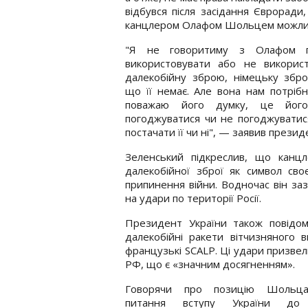
відбувся після засідання Євроради
канцлером Олафом Шольцем можливіс
"Я не говоритиму з Олафом 
використовувати або не використ
далекобійну зброю, німецьку збр
що її немає. Але вона нам потрібн
поважаю його думку, це йог
погоджуватися чи не погоджуватис
постачати її чи ні", — заявив презид
Зеленський підкреслив, що канц
далекобійної зброї як символ своє
припинення війни. Водночас він за
на удари по території Росії.
Президент України також повідо
далекобійні ракети вітчизняного 
французькі SCALP. Ці удари призве
РФ, що є «значним досягненням».
Говорячи про позицію Шольц
питання вступу України до