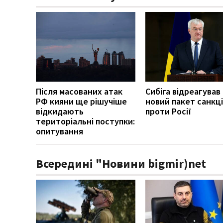
Після масованих атак
Сибіга відреагував
РФ кияни ще рішучіше
новий пакет санкці
відкидають
проти Росії
територіальні поступки:
опитування
Всередині "Новини bigmir)net