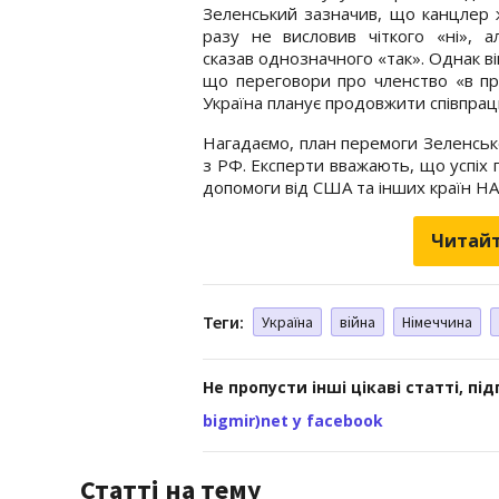
Зеленський зазначив, що канцлер
разу не висловив чіткого «ні», 
сказав однозначного «так». Однак ві
що переговори про членство «в про
Україна планує продовжити співпра
Нагадаємо, план перемоги Зеленськ
з РФ. Експерти вважають, що успіх 
допомоги від США та інших країн Н
Читайт
Теги:
Україна
війна
Німеччина
Не пропусти інші цікаві статті, пі
bigmir)net у facebook
Статті на тему