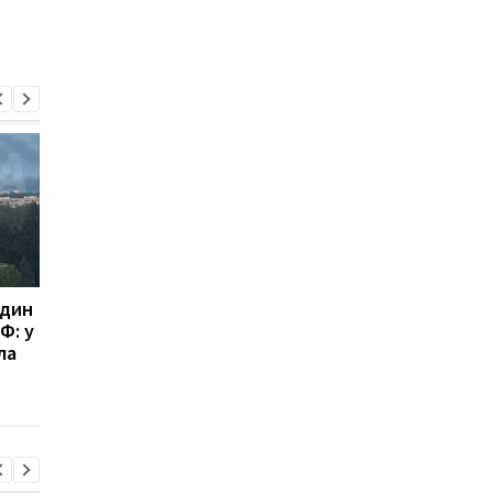
один
Росія отримала понад
ЄС виділив Україні 1,
Ф: у
100 балістичних ракет
млрд євро з активів
ла
від КНДР: ISW
Росії: кошти спряму
попередив про нову
на оборону
загрозу для України