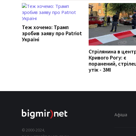
Теж хочемо: Трамп
зробив заяву про Patriot
Україні
Стрілянина в центр
Кривого Рогу: є
поранений, стріле
утік - ЗМІ
Афіша
© 2000-2024,