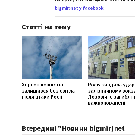
bigmir)net у facebook
Статті на тему
Херсон повністю
Росія завдала удар
залишився без світла
залізничному вокз
після атаки Росії
Лозовій: є загиблі 
важкопоранені
Всередині "Новини bigmir)net