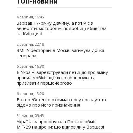
ТОП-новини
4 серпня, 16:45
Зарізав 17-річну дівчину, а потім сів
вечеряти: моторошні подробиці вбивства
на Київщині
2 серпня, 22:18
ЗМІ: У ресторані в Москві загинула дочка
генерала
6 серпня, 16:30
В Україні зареєстрували петицію про зміну
правил мобілізації: кого пропонують
призивати першочергово
6 серпня, 13:20
Віктор Ющенко отримав нову посаду: що
відомо про його призначення
31 липня, 09:45
Україна запропонувала Польщі обмін
МіГ-29 на дрони: що відповіли у Варшаві