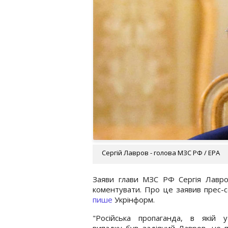
Сергій Лавров - голова МЗС РФ / EPA
Заяви глави МЗС РФ Сергія Лавров
коментувати. Про це заявив прес-
пише
Укрінформ.
"Російська пропаганда, в якій 
випадку був задіяний Лавров, не 