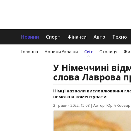
Новини
Спорт
Фінанси
Авто
Техно
Головна
Новини України
Світ
Столиця
Жи
У Німеччині від
слова Лаврова п
Німці назвали висловлювання гл
неможна коментувати
2 травня 2022, 15:08
|
Автор: Юрій Кобзар