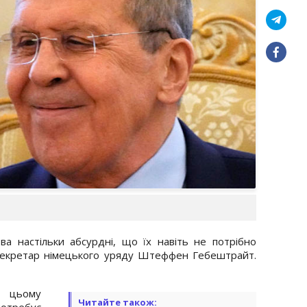
а настільки абсурдні, що їх навіть не потрібно
секретар німецького уряду Штеффен Гебештрайт.
у цьому
Читайте також:
потребує