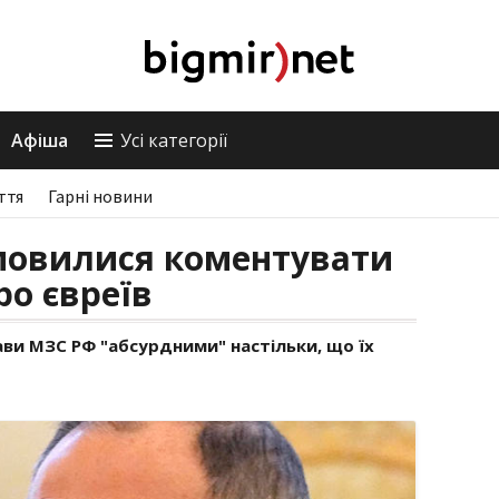
Афіша
Усі категорії
ття
Гарні новини
мовилися коментувати
ро євреїв
ави МЗС РФ "абсурдними" настільки, що їх