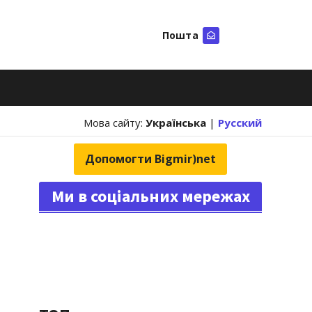
Пошта
Шукати
Мова сайту:
Українська
|
Русский
Допомогти Bigmir)net
Ми в соціальних мережах