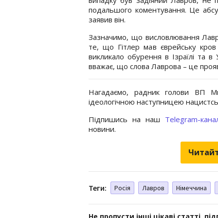
подальшого коментування. Це абсу
заявив він.
Зазначимо, що висловлювання Лав
те, що Гітлер мав єврейську кров
викликало обурення в Ізраїлі та в 
вважає, що слова Лаврова – це проя
Нагадаємо, радник голови ВП 
ідеологічною наступницею нацистсь
Підпишись на наш
Telegram-кана
новини.
Читайт
Теги:
Росія
Лавров
Німеччина
Не пропусти інші цікаві статті, пі