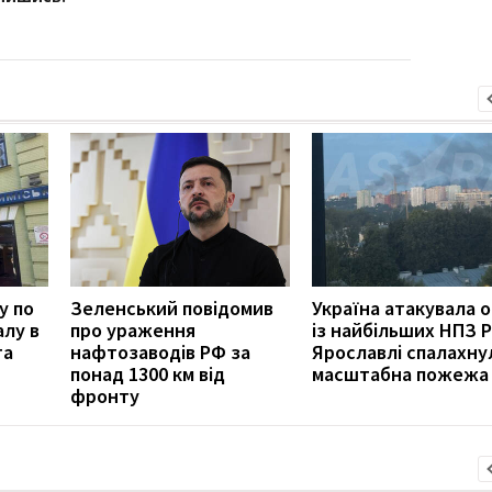
у по
Зеленський повідомив
Україна атакувала 
алу в
про ураження
із найбільших НПЗ Р
та
нафтозаводів РФ за
Ярославлі спалахну
понад 1300 км від
масштабна пожежа
фронту