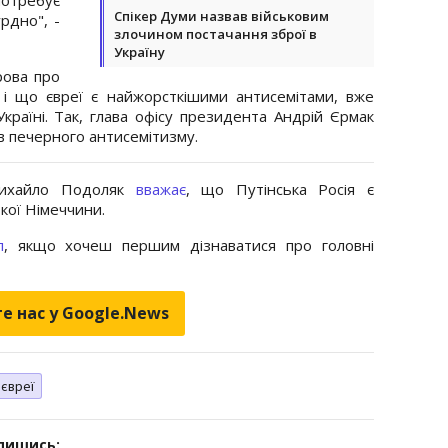
Спікер Думи назвав військовим
рдно", -
злочином постачання зброї в
Україну
рова про
 і що євреї є найжорсткішими антисемітами, вже
Україні. Так, глава офісу президента Андрій Єрмак
в печерного антисемітизму.
Михайло Подоляк
вважає
, що Путінська Росія є
кої Німеччини.
л
, якщо хочеш першим дізнаватися про головні
е нас у Google.News
євреї
дпишись: