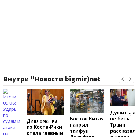
Внутри "Новости bigmir)net
Душить, а
не бить:
Восток Китая
Дипломатка
Трамп
накрыл
из Коста-Рики
рассказал
тайфун
стала главным
о новой
Дельфин: