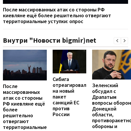
После массированных атак со стороны РФ
киевляне ещё более решительно отвергают
территориальные уступки: опрос
Внутри "Новости bigmir)net
Сибига
отреагировал
Зеленский
После
на новый
обсудил с
массированных
пакет
Драпатым
атак со стороны
санкций ЕС
вопросы оборо
РФ киевляне ещё
против
Донецкой
более
России
области,
решительно
противоракетн
отвергают
обороны и
территориальные