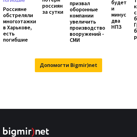
Т
будет
призвал
россиян
к
и
Россияне
оборонные
за сутки
с
минус
обстреляли
компании
б
два
многоэтажки
увеличить
Г
НПЗ
в Харькове,
производство
б
есть
вооружений -
погибшие
СМИ
Допомогти Bigmir)net