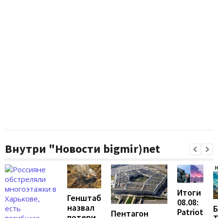
Внутри "Новости bigmir)net
Итоги
Генштаб
08.08:
назвал
Б
Patriot
Пентагон
потери